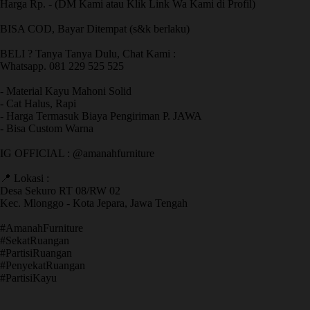
Harga Rp. - (DM Kami atau Klik Link Wa Kami di Profil)
BISA COD, Bayar Ditempat (s&k berlaku)
BELI ? Tanya Tanya Dulu, Chat Kami :
Whatsapp. 081 229 525 525
- Material Kayu Mahoni Solid
- Cat Halus, Rapi
- Harga Termasuk Biaya Pengiriman P. JAWA
- Bisa Custom Warna
IG OFFICIAL : @amanahfurniture
📍 Lokasi :
Desa Sekuro RT 08/RW 02
Kec. Mlonggo - Kota Jepara, Jawa Tengah
​#AmanahFurniture
​#SekatRuangan
​#PartisiRuangan
​#PenyekatRuangan
​#PartisiKayu