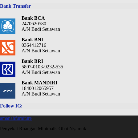
Bank Transfer
Bank BCA
2470620580
A/N Budi Setiawan
Bank BNI
0364412716
A/N Budi Setiawan
Bank BRI
5897-0103-9232-535
A/N Budi Setiawan
Bank MANDIRI
1840012065957
A/N Budi Setiawan
Follow IG:
amanahfurniture
Penyekat Ruangan Minimalis Obat Nyamuk