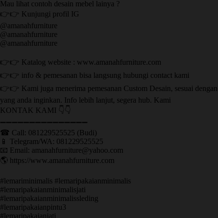
Mau lihat contoh desain mebel lainya ?
👉👉 Kunjungi profil IG
@amanahfurniture
@amanahfurniture
@amanahfurniture
👉👉 Katalog website : www.amanahfurniture.com
👉👉 info & pemesanan bisa langsung hubungi contact kami
👉👉 Kami juga menerima pemesanan Custom Desain, sesuai dengan
yang anda inginkan. Info lebih lanjut, segera hub. Kami
KONTAK KAMI 👇👇
➖➖➖➖➖➖➖➖➖➖➖➖➖➖➖ ㅤ
☎ Call: 081229525525 (Budi)
📱 Telegram/WA: 081229525525
📧 Email: amanahfurniture@yahoo.com
🌎 https://www.amanahfurniture.com
#lemariminimalis #lemaripakaianminimalis
#lemaripakaianminimalisjati
#lemaripakaianminimalissleding
#lemaripakaianpintu3
#lemaripakaianjati