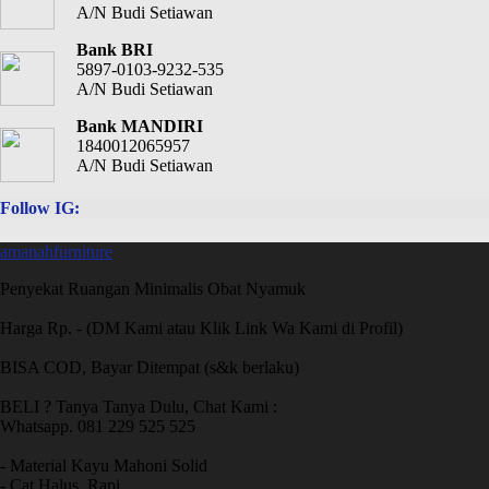
A/N Budi Setiawan
Bank BRI
5897-0103-9232-535
A/N Budi Setiawan
Bank MANDIRI
1840012065957
A/N Budi Setiawan
Follow IG:
amanahfurniture
Penyekat Ruangan Minimalis Obat Nyamuk
Harga Rp. - (DM Kami atau Klik Link Wa Kami di Profil)
BISA COD, Bayar Ditempat (s&k berlaku)
BELI ? Tanya Tanya Dulu, Chat Kami :
Whatsapp. 081 229 525 525
- Material Kayu Mahoni Solid
- Cat Halus, Rapi