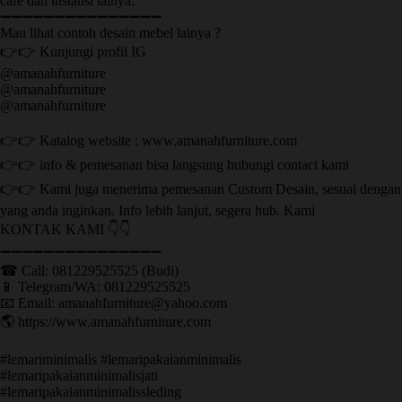
cafe dan instansi lainya.
➖➖➖➖➖➖➖➖➖➖➖➖➖➖➖
Mau lihat contoh desain mebel lainya ?
👉👉 Kunjungi profil IG
@amanahfurniture
@amanahfurniture
@amanahfurniture
👉👉 Katalog website : www.amanahfurniture.com
👉👉 info & pemesanan bisa langsung hubungi contact kami
👉👉 Kami juga menerima pemesanan Custom Desain, sesuai dengan
yang anda inginkan. Info lebih lanjut, segera hub. Kami
KONTAK KAMI 👇👇
➖➖➖➖➖➖➖➖➖➖➖➖➖➖➖ ㅤ
☎ Call: 081229525525 (Budi)
📱 Telegram/WA: 081229525525
📧 Email: amanahfurniture@yahoo.com
🌎 https://www.amanahfurniture.com
#lemariminimalis #lemaripakaianminimalis
#lemaripakaianminimalisjati
#lemaripakaianminimalissleding