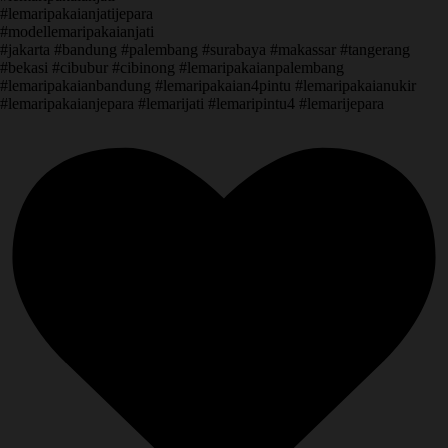
#lemaripakaianjatijepara
#modellemaripakaianjati
#jakarta #bandung #palembang #surabaya #makassar #tangerang
#bekasi #cibubur #cibinong #lemaripakaianpalembang
#lemaripakaianbandung #lemaripakaian4pintu #lemaripakaianukir
#lemaripakaianjepara #lemarijati #lemaripintu4 #lemarijepara