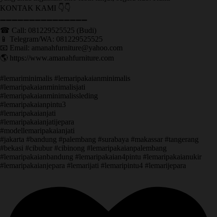
KONTAK KAMI 👇👇
➖➖➖➖➖➖➖➖➖➖➖➖➖➖➖ ㅤ
☎ Call: 081229525525 (Budi)
📱 Telegram/WA: 081229525525
📧 Email: amanahfurniture@yahoo.com
🌎 https://www.amanahfurniture.com
#lemariminimalis #lemaripakaianminimalis
#lemaripakaianminimalisjati
#lemaripakaianminimalissleding
#lemaripakaianpintu3
#lemaripakaianjati
#lemaripakaianjatijepara
#modellemaripakaianjati
#jakarta #bandung #palembang #surabaya #makassar #tangerang
#bekasi #cibubur #cibinong #lemaripakaianpalembang
#lemaripakaianbandung #lemaripakaian4pintu #lemaripakaianukir
#lemaripakaianjepara #lemarijati #lemaripintu4 #lemarijepara