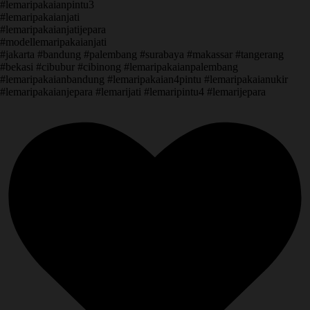
#lemaripakaianpintu3
#lemaripakaianjati
#lemaripakaianjatijepara
#modellemaripakaianjati
#jakarta #bandung #palembang #surabaya #makassar #tangerang
#bekasi #cibubur #cibinong #lemaripakaianpalembang
#lemaripakaianbandung #lemaripakaian4pintu #lemaripakaianukir
#lemaripakaianjepara #lemarijati #lemaripintu4 #lemarijepara