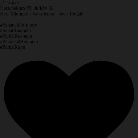
📍 Lokasi :
Desa Sekuro RT 08/RW 02
Kec. Mlonggo - Kota Jepara, Jawa Tengah
​#AmanahFurniture
​#SekatRuangan
​#PartisiRuangan
​#PenyekatRuangan
​#PartisiKayu