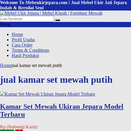
Welcome To Mebeukirjepara.com ! Jual Mebel Ukir Jati Jepara
Indah & Bernilai Seni
Menu
Home
Profil Usaha
Cara Order
Terms & Conditions
Hasil Produksi
Home
jual kamar set mewah putih
jual kamar set mewah putih
Kamar Set Mewah Ukiran Jepara Model
Terbaru
Rp (Hubungi Kami)