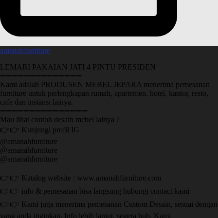
amanahfurniture
LEMARI PAKAIAN JATI 4 PINTU PRESIDEN
➖➖➖➖➖➖➖➖➖➖➖➖➖➖
Kami adalah PRODUSEN MEBEL JEPARA menerima pemesanan
furniture untuk perlengkapan rumah, apartemen, hotel, kantor, resto,
cafe dan instansi lainya.
➖➖➖➖➖➖➖➖➖➖➖➖➖➖➖
Mau lihat contoh desain mebel lainya ?
👉👉 Kunjungi profil IG
@amanahfurniture
@amanahfurniture
@amanahfurniture
👉👉 Katalog website : www.amanahfurniture.com
👉👉 info & pemesanan bisa langsung hubungi contact kami
👉👉 Kami juga menerima pemesanan Custom Desain, sesuai dengan
yang anda inginkan. Info lebih lanjut, segera hub. Kami