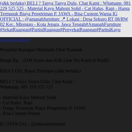
amanahfurniture
Penyekat Ruangan Minimalis Obat Nyamuk
Harga Rp. - (DM Kami atau Klik Link Wa Kami di Profil)
BISA COD, Bayar Ditempat (s&k berlaku)
BELI ? Tanya Tanya Dulu, Chat Kami :
Whatsapp. 081 229 525 525
- Material Kayu Mahoni Solid
- Cat Halus, Rapi
- Harga Termasuk Biaya Pengiriman P. JAWA
- Bisa Custom Warna
IG OFFICIAL : @amanahfurniture