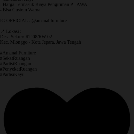
- Harga Termasuk Biaya Pengiriman P. JAWA
- Bisa Custom Warna
IG OFFICIAL : @amanahfurniture
📍 Lokasi :
Desa Sekuro RT 08/RW 02
Kec. Mlonggo - Kota Jepara, Jawa Tengah
​#AmanahFurniture
​#SekatRuangan
​#PartisiRuangan
​#PenyekatRuangan
​#PartisiKayu