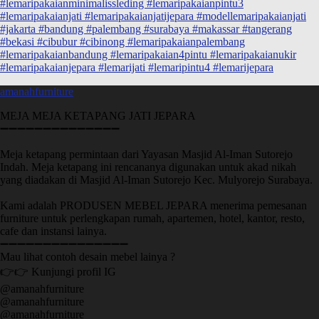
amanahfurniture
MEJA MEJA KETAPANG JATI JEPARA
➖➖➖➖➖➖➖➖➖➖➖➖➖➖
Meja ketapang permintaan dari Yayasan Masjid Al-Iman Sutorejo
Indah. Meja ketapang ini rencananya digunakan untuk akad nikah
yang diadakan di Masjid Al-Iman Sutorejo Kec. Mulyorejo Surabaya.
Kami adalah PRODUSEN MEBEL JEPARA menerima pemesanan
furniture untuk perlengkapan rumah, apartemen, hotel, kantor, resto,
cafe dan instansi lainya.
➖➖➖➖➖➖➖➖➖➖➖➖➖➖➖
Mau lihat contoh desain mebel lainya ?
👉👉 Kunjungi profil IG
@amanahfurniture
@amanahfurniture
@amanahfurniture