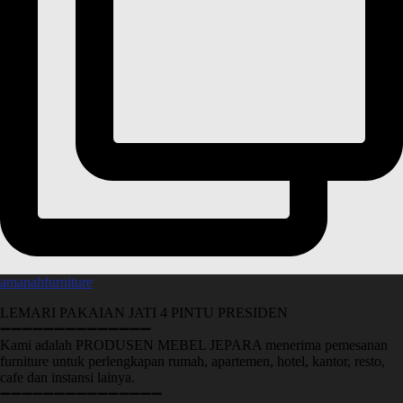
amanahfurniture
LEMARI PAKAIAN JATI 4 PINTU PRESIDEN
➖➖➖➖➖➖➖➖➖➖➖➖➖➖
Kami adalah PRODUSEN MEBEL JEPARA menerima pemesanan
furniture untuk perlengkapan rumah, apartemen, hotel, kantor, resto,
cafe dan instansi lainya.
➖➖➖➖➖➖➖➖➖➖➖➖➖➖➖