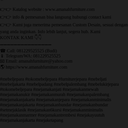
👉👉 Katalog website : www.amanahfurniture.com
👉👉 info & pemesanan bisa langsung hubungi contact kami
👉👉 Kami juga menerima pemesanan Custom Desain, sesuai dengan
yang anda inginkan. Info lebih lanjut, segera hub. Kami
KONTAK KAMI 👇👇
➖➖➖➖➖➖➖➖➖➖➖➖➖➖➖ ㅤ
☎ Call: 081229525525 (Budi)
📱 Telegram/WA: 081229525525
📧 Email: amanahfurniture@yahoo.com
🌎 https://www.amanahfurniture.com
#mebeljepara #tokomebeljepara #furniturejepara #mebeljati
#mebeljakarta #mebelpadang #mebelpalembang #mebelukirjepara
#tokomebeljepara #mejamakanjati #mejamakanmewah
#mejamakanukir #mejamakanmurah #mejamakanpalembang
#mejamakanjakarta #mejamakanjepara #mejamakanminimalis
#mejamakanjakarta #mejamakanbundar #mejamakanbundar
#setmejaklasik #mejamakan6kursi #mejamakanminimalis
#mejamakanmarmer #mejamakantrembesi #mejakayuutuh
#mejamakanjakarta #mejaketapang