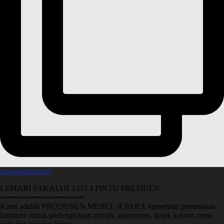
amanahfurniture
LEMARI PAKAIAN JATI 4 PINTU PRESIDEN
➖➖➖➖➖➖➖➖➖➖➖➖➖➖
Kami adalah PRODUSEN MEBEL JEPARA menerima pemesanan
furniture untuk perlengkapan rumah, apartemen, hotel, kantor, resto,