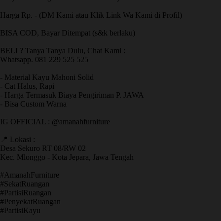
Harga Rp. - (DM Kami atau Klik Link Wa Kami di Profil)
BISA COD, Bayar Ditempat (s&k berlaku)
BELI ? Tanya Tanya Dulu, Chat Kami :
Whatsapp. 081 229 525 525
- Material Kayu Mahoni Solid
- Cat Halus, Rapi
- Harga Termasuk Biaya Pengiriman P. JAWA
- Bisa Custom Warna
IG OFFICIAL : @amanahfurniture
📍 Lokasi :
Desa Sekuro RT 08/RW 02
Kec. Mlonggo - Kota Jepara, Jawa Tengah
​#AmanahFurniture
​#SekatRuangan
​#PartisiRuangan
​#PenyekatRuangan
​#PartisiKayu