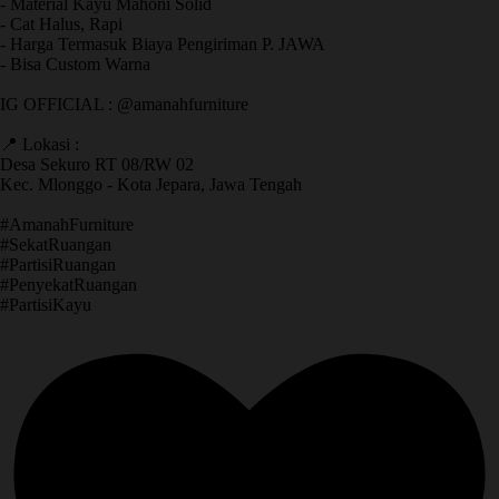
- Material Kayu Mahoni Solid
- Cat Halus, Rapi
- Harga Termasuk Biaya Pengiriman P. JAWA
- Bisa Custom Warna
IG OFFICIAL : @amanahfurniture
📍 Lokasi :
Desa Sekuro RT 08/RW 02
Kec. Mlonggo - Kota Jepara, Jawa Tengah
​#AmanahFurniture
​#SekatRuangan
​#PartisiRuangan
​#PenyekatRuangan
​#PartisiKayu