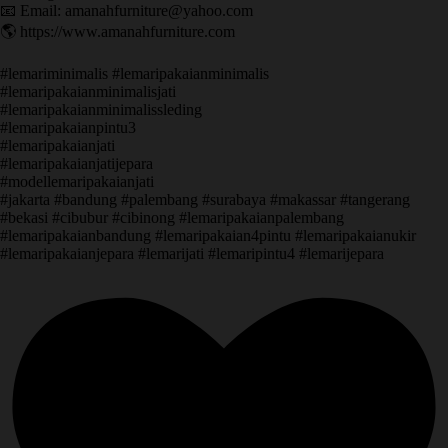
📧 Email: amanahfurniture@yahoo.com
🌎 https://www.amanahfurniture.com
#lemariminimalis #lemaripakaianminimalis
#lemaripakaianminimalisjati
#lemaripakaianminimalissleding
#lemaripakaianpintu3
#lemaripakaianjati
#lemaripakaianjatijepara
#modellemaripakaianjati
#jakarta #bandung #palembang #surabaya #makassar #tangerang
#bekasi #cibubur #cibinong #lemaripakaianpalembang
#lemaripakaianbandung #lemaripakaian4pintu #lemaripakaianukir
#lemaripakaianjepara #lemarijati #lemaripintu4 #lemarijepara