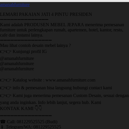
amanahfurniture
LEMARI PAKAIAN JATI 4 PINTU PRESIDEN
➖➖➖➖➖➖➖➖➖➖➖➖➖➖
Kami adalah PRODUSEN MEBEL JEPARA menerima pemesanan
furniture untuk perlengkapan rumah, apartemen, hotel, kantor, resto,
cafe dan instansi lainya.
➖➖➖➖➖➖➖➖➖➖➖➖➖➖➖
Mau lihat contoh desain mebel lainya ?
👉👉 Kunjungi profil IG
@amanahfurniture
@amanahfurniture
@amanahfurniture
👉👉 Katalog website : www.amanahfurniture.com
👉👉 info & pemesanan bisa langsung hubungi contact kami
👉👉 Kami juga menerima pemesanan Custom Desain, sesuai dengan
yang anda inginkan. Info lebih lanjut, segera hub. Kami
KONTAK KAMI 👇👇
➖➖➖➖➖➖➖➖➖➖➖➖➖➖➖ ㅤ
☎ Call: 081229525525 (Budi)
📱 Telegram/WA: 081229525525