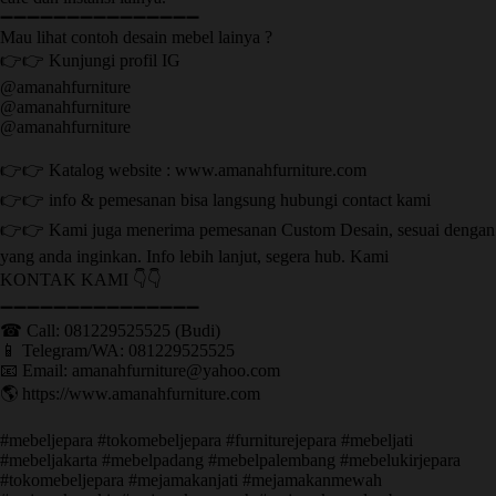
➖➖➖➖➖➖➖➖➖➖➖➖➖➖➖
Mau lihat contoh desain mebel lainya ?
👉👉 Kunjungi profil IG
@amanahfurniture
@amanahfurniture
@amanahfurniture
👉👉 Katalog website : www.amanahfurniture.com
👉👉 info & pemesanan bisa langsung hubungi contact kami
👉👉 Kami juga menerima pemesanan Custom Desain, sesuai dengan
yang anda inginkan. Info lebih lanjut, segera hub. Kami
KONTAK KAMI 👇👇
➖➖➖➖➖➖➖➖➖➖➖➖➖➖➖ ㅤ
☎ Call: 081229525525 (Budi)
📱 Telegram/WA: 081229525525
📧 Email: amanahfurniture@yahoo.com
🌎 https://www.amanahfurniture.com
#mebeljepara #tokomebeljepara #furniturejepara #mebeljati
#mebeljakarta #mebelpadang #mebelpalembang #mebelukirjepara
#tokomebeljepara #mejamakanjati #mejamakanmewah