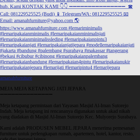
amanahfurniture
MEJA MEJA KETAPANG JATI JEPARA
➖➖➖➖➖➖➖➖➖➖➖➖➖➖
Meja ketapang permintaan dari Yayasan Masjid Al-Iman Sutorejo
Indah. Meja ketapang ini rencananya digunakan untuk akad nikah
yang diadakan di Masjid Al-Iman Sutorejo Kec. Mulyorejo Surabaya.
Kami adalah PRODUSEN MEBEL JEPARA menerima pemesanan
furniture untuk perlengkapan rumah, apartemen, hotel, kantor, resto,
cafe dan instansi lainya.