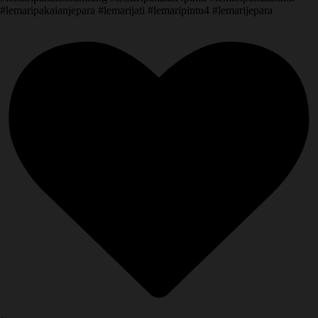
#lemaripakaianjepara #lemarijati #lemaripintu4 #lemarijepara