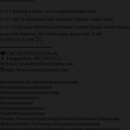
👉👉 Katalog website : www.amanahfurniture.com
👉👉 info & pemesanan bisa langsung hubungi contact kami
👉👉 Kami juga menerima pemesanan Custom Desain, sesuai dengan
yang anda inginkan. Info lebih lanjut, segera hub. Kami
KONTAK KAMI 👇👇
➖➖➖➖➖➖➖➖➖➖➖➖➖➖➖ ㅤ
☎ Call: 081229525525 (Budi)
📱 Telegram/WA: 081229525525
📧 Email: amanahfurniture@yahoo.com
🌎 https://www.amanahfurniture.com
#lemariminimalis #lemaripakaianminimalis
#lemaripakaianminimalisjati
#lemaripakaianminimalissleding
#lemaripakaianpintu3
#lemaripakaianjati
#lemaripakaianjatijepara
#modellemaripakaianjati
#jakarta #bandung #palembang #surabaya #makassar #tangerang
#bekasi #cibubur #cibinong #lemaripakaianpalembang
#lemaripakaianbandung #lemaripakaian4pintu #lemaripakaianukir