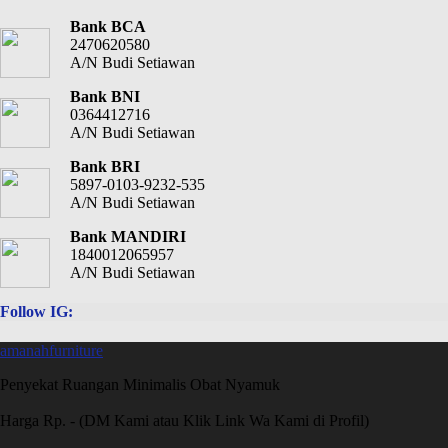
Bank BCA
2470620580
A/N Budi Setiawan
Bank BNI
0364412716
A/N Budi Setiawan
Bank BRI
5897-0103-9232-535
A/N Budi Setiawan
Bank MANDIRI
1840012065957
A/N Budi Setiawan
Follow IG:
amanahfurniture
Penyekat Ruangan Minimalis Obat Nyamuk
Harga Rp. - (DM Kami atau Klik Link Wa Kami di Profil)