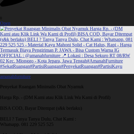
0
Open
amanahfurniture
Penyekat Ruangan Minimalis Obat Nyamuk
Harga Rp. - (DM Kami atau Klik Link Wa Kami di Profil)
BISA COD, Bayar Ditempat (s&k berlaku)
BELI ? Tanya Tanya Dulu, Chat Kami :
Whatsapp. 081 229 525 525