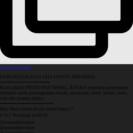
amanahfurniture
LEMARI PAKAIAN JATI 4 PINTU PRESIDEN
➖➖➖➖➖➖➖➖➖➖➖➖➖➖
Kami adalah PRODUSEN MEBEL JEPARA menerima pemesanan
furniture untuk perlengkapan rumah, apartemen, hotel, kantor, resto,
cafe dan instansi lainya.
➖➖➖➖➖➖➖➖➖➖➖➖➖➖➖
Mau lihat contoh desain mebel lainya ?
👉👉 Kunjungi profil IG
@amanahfurniture
@amanahfurniture
@amanahfurniture