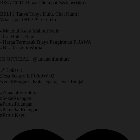
BISA COD, Bayar Ditempat (s&k berlaku)
BELI ? Tanya Tanya Dulu, Chat Kami :
Whatsapp. 081 229 525 525
- Material Kayu Mahoni Solid
- Cat Halus, Rapi
- Harga Termasuk Biaya Pengiriman P. JAWA
- Bisa Custom Warna
IG OFFICIAL : @amanahfurniture
📍 Lokasi :
Desa Sekuro RT 08/RW 02
Kec. Mlonggo - Kota Jepara, Jawa Tengah
​#AmanahFurniture
​#SekatRuangan
​#PartisiRuangan
​#PenyekatRuangan
​#PartisiKayu