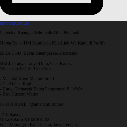
amanahfurniture
Penyekat Ruangan Minimalis Obat Nyamuk
Harga Rp. - (DM Kami atau Klik Link Wa Kami di Profil)
BISA COD, Bayar Ditempat (s&k berlaku)
BELI ? Tanya Tanya Dulu, Chat Kami :
Whatsapp. 081 229 525 525
- Material Kayu Mahoni Solid
- Cat Halus, Rapi
- Harga Termasuk Biaya Pengiriman P. JAWA
- Bisa Custom Warna
IG OFFICIAL : @amanahfurniture
📍 Lokasi :
Desa Sekuro RT 08/RW 02
Kec. Mlonggo - Kota Jepara, Jawa Tengah