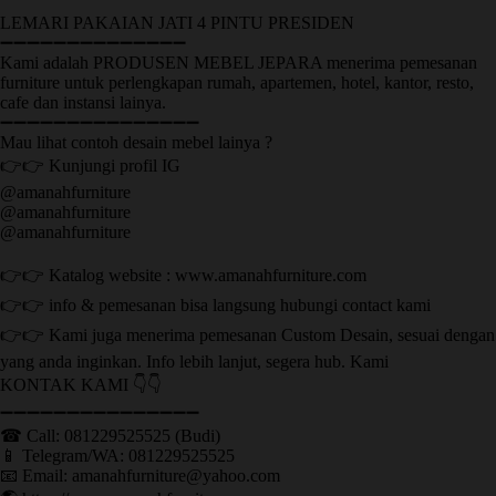
LEMARI PAKAIAN JATI 4 PINTU PRESIDEN
➖➖➖➖➖➖➖➖➖➖➖➖➖➖
Kami adalah PRODUSEN MEBEL JEPARA menerima pemesanan
furniture untuk perlengkapan rumah, apartemen, hotel, kantor, resto,
cafe dan instansi lainya.
➖➖➖➖➖➖➖➖➖➖➖➖➖➖➖
Mau lihat contoh desain mebel lainya ?
👉👉 Kunjungi profil IG
@amanahfurniture
@amanahfurniture
@amanahfurniture
👉👉 Katalog website : www.amanahfurniture.com
👉👉 info & pemesanan bisa langsung hubungi contact kami
👉👉 Kami juga menerima pemesanan Custom Desain, sesuai dengan
yang anda inginkan. Info lebih lanjut, segera hub. Kami
KONTAK KAMI 👇👇
➖➖➖➖➖➖➖➖➖➖➖➖➖➖➖ ㅤ
☎ Call: 081229525525 (Budi)
📱 Telegram/WA: 081229525525
📧 Email: amanahfurniture@yahoo.com