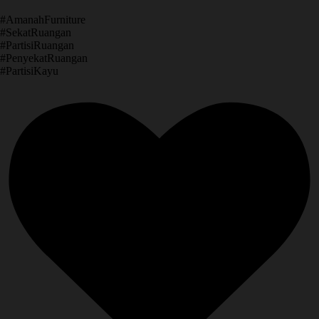
​#AmanahFurniture
​#SekatRuangan
​#PartisiRuangan
​#PenyekatRuangan
​#PartisiKayu