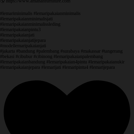
🌎 https://www.amanahfurniture.com
#lemariminimalis #lemaripakaianminimalis
#lemaripakaianminimalisjati
#lemaripakaianminimalissleding
#lemaripakaianpintu3
#lemaripakaianjati
#lemaripakaianjatijepara
#modellemaripakaianjati
#jakarta #bandung #palembang #surabaya #makassar #tangerang
#bekasi #cibubur #cibinong #lemaripakaianpalembang
#lemaripakaianbandung #lemaripakaian4pintu #lemaripakaianukir
#lemaripakaianjepara #lemarijati #lemaripintu4 #lemarijepara