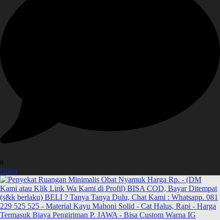
0
Open