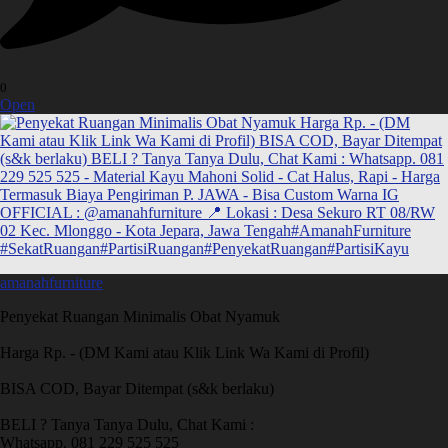
0
Open
amanahfurniture
Penyekat Ruangan Minimalis Obat Nyamuk
Harga Rp. - (DM Kami atau Klik Link Wa Kami di Profil)
BISA COD, Bayar Ditempat (s&k berlaku)
BELI ? Tanya Tanya Dulu, Chat Kami :
Whatsapp. 081 229 525 525