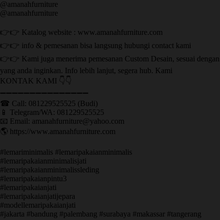
@amanahfurniture
@amanahfurniture
👉👉 Katalog website : www.amanahfurniture.com
👉👉 info & pemesanan bisa langsung hubungi contact kami
👉👉 Kami juga menerima pemesanan Custom Desain, sesuai dengan
yang anda inginkan. Info lebih lanjut, segera hub. Kami
KONTAK KAMI 👇👇
➖➖➖➖➖➖➖➖➖➖➖➖➖➖➖ ㅤ
☎ Call: 081229525525 (Budi)
📱 Telegram/WA: 081229525525
📧 Email: amanahfurniture@yahoo.com
🌎 https://www.amanahfurniture.com
#lemariminimalis #lemaripakaianminimalis
#lemaripakaianminimalisjati
#lemaripakaianminimalissleding
#lemaripakaianpintu3
#lemaripakaianjati
#lemaripakaianjatijepara
#modellemaripakaianjati
#jakarta #bandung #palembang #surabaya #makassar #tangerang