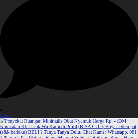
0
Open