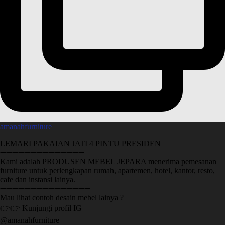
amanahfurniture
LEMARI PAKAIAN JATI 4 PINTU PRESIDEN
➖➖➖➖➖➖➖➖➖➖➖➖➖➖
Kami adalah PRODUSEN MEBEL JEPARA menerima pemesanan
furniture untuk perlengkapan rumah, apartemen, hotel, kantor, resto,
cafe dan instansi lainya.
➖➖➖➖➖➖➖➖➖➖➖➖➖➖➖
Mau lihat contoh desain mebel lainya ?
👉👉 Kunjungi profil IG
@amanahfurniture