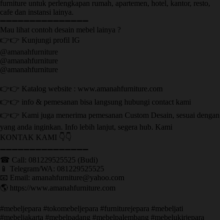
furniture untuk perlengkapan rumah, apartemen, hotel, kantor, resto,
cafe dan instansi lainya.
➖➖➖➖➖➖➖➖➖➖➖➖➖➖➖
Mau lihat contoh desain mebel lainya ?
👉👉 Kunjungi profil IG
@amanahfurniture
@amanahfurniture
@amanahfurniture
👉👉 Katalog website : www.amanahfurniture.com
👉👉 info & pemesanan bisa langsung hubungi contact kami
👉👉 Kami juga menerima pemesanan Custom Desain, sesuai dengan
yang anda inginkan. Info lebih lanjut, segera hub. Kami
KONTAK KAMI 👇👇
➖➖➖➖➖➖➖➖➖➖➖➖➖➖➖ ㅤ
☎ Call: 081229525525 (Budi)
📱 Telegram/WA: 081229525525
📧 Email: amanahfurniture@yahoo.com
🌎 https://www.amanahfurniture.com
#mebeljepara #tokomebeljepara #furniturejepara #mebeljati
#mebeljakarta #mebelpadang #mebelpalembang #mebelukirjepara