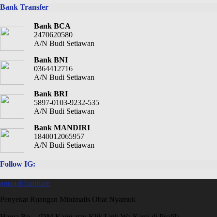
Bank Transfer
Bank BCA
2470620580
A/N Budi Setiawan
Bank BNI
0364412716
A/N Budi Setiawan
Bank BRI
5897-0103-9232-535
A/N Budi Setiawan
Bank MANDIRI
1840012065957
A/N Budi Setiawan
Follow IG:
amanahfurniture
Penyekat Ruangan Minimalis Obat Nyamuk
Harga Rp. - (DM Kami atau Klik Link Wa Kami di Profil)