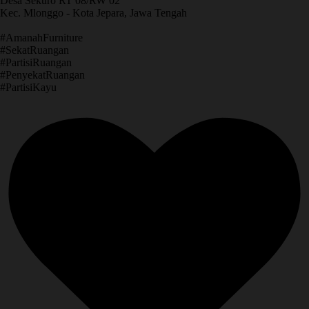
Desa Sekuro RT 08/RW 02
Kec. Mlonggo - Kota Jepara, Jawa Tengah
​#AmanahFurniture
​#SekatRuangan
​#PartisiRuangan
​#PenyekatRuangan
​#PartisiKayu