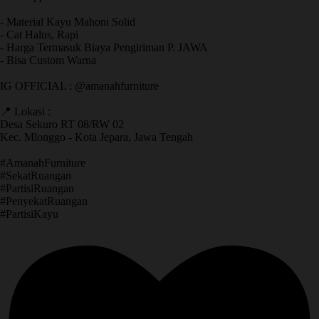
- Material Kayu Mahoni Solid
- Cat Halus, Rapi
- Harga Termasuk Biaya Pengiriman P. JAWA
- Bisa Custom Warna
IG OFFICIAL : @amanahfurniture
📍 Lokasi :
Desa Sekuro RT 08/RW 02
Kec. Mlonggo - Kota Jepara, Jawa Tengah
​#AmanahFurniture
​#SekatRuangan
​#PartisiRuangan
​#PenyekatRuangan
​#PartisiKayu