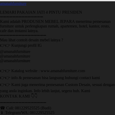
amanahfurniture
LEMARI PAKAIAN JATI 4 PINTU PRESIDEN
➖➖➖➖➖➖➖➖➖➖➖➖➖➖
Kami adalah PRODUSEN MEBEL JEPARA menerima pemesanan
furniture untuk perlengkapan rumah, apartemen, hotel, kantor, resto,
cafe dan instansi lainya.
➖➖➖➖➖➖➖➖➖➖➖➖➖➖➖
Mau lihat contoh desain mebel lainya ?
👉👉 Kunjungi profil IG
@amanahfurniture
@amanahfurniture
@amanahfurniture
👉👉 Katalog website : www.amanahfurniture.com
👉👉 info & pemesanan bisa langsung hubungi contact kami
👉👉 Kami juga menerima pemesanan Custom Desain, sesuai dengan
yang anda inginkan. Info lebih lanjut, segera hub. Kami
KONTAK KAMI 👇👇
➖➖➖➖➖➖➖➖➖➖➖➖➖➖➖ ㅤ
☎ Call: 081229525525 (Budi)
📱 Telegram/WA: 081229525525