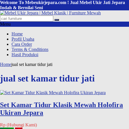
Welcome To Mebeukirjepara.com ! Jual Mebel Ukir Jati Jepara
Indah & Bernilai Seni
Menu
Home
Profil Usaha
Cara Order
Terms & Conditions
Hasil Produksi
Home
jual set kamar tidur jati
jual set kamar tidur jati
Set Kamar Tidur Klasik Mewah Holofira
Ukiran Jepara
Rp (Hubungi Kami)