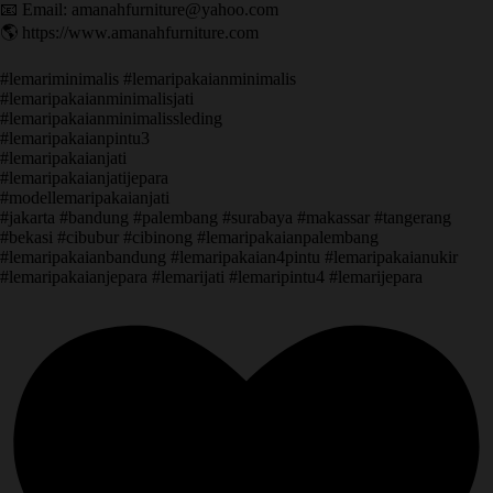
📧 Email: amanahfurniture@yahoo.com
🌎 https://www.amanahfurniture.com
#lemariminimalis #lemaripakaianminimalis
#lemaripakaianminimalisjati
#lemaripakaianminimalissleding
#lemaripakaianpintu3
#lemaripakaianjati
#lemaripakaianjatijepara
#modellemaripakaianjati
#jakarta #bandung #palembang #surabaya #makassar #tangerang
#bekasi #cibubur #cibinong #lemaripakaianpalembang
#lemaripakaianbandung #lemaripakaian4pintu #lemaripakaianukir
#lemaripakaianjepara #lemarijati #lemaripintu4 #lemarijepara