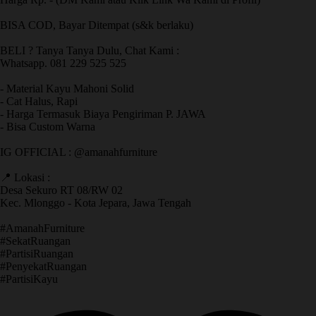
BISA COD, Bayar Ditempat (s&k berlaku)
BELI ? Tanya Tanya Dulu, Chat Kami :
Whatsapp. 081 229 525 525
- Material Kayu Mahoni Solid
- Cat Halus, Rapi
- Harga Termasuk Biaya Pengiriman P. JAWA
- Bisa Custom Warna
IG OFFICIAL : @amanahfurniture
📍 Lokasi :
Desa Sekuro RT 08/RW 02
Kec. Mlonggo - Kota Jepara, Jawa Tengah
​#AmanahFurniture
​#SekatRuangan
​#PartisiRuangan
​#PenyekatRuangan
​#PartisiKayu