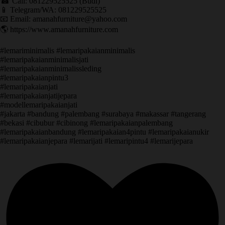
☎ Call: 081229525525 (Budi)
📱 Telegram/WA: 081229525525
📧 Email: amanahfurniture@yahoo.com
🌎 https://www.amanahfurniture.com
#lemariminimalis #lemaripakaianminimalis
#lemaripakaianminimalisjati
#lemaripakaianminimalissleding
#lemaripakaianpintu3
#lemaripakaianjati
#lemaripakaianjatijepara
#modellemaripakaianjati
#jakarta #bandung #palembang #surabaya #makassar #tangerang
#bekasi #cibubur #cibinong #lemaripakaianpalembang
#lemaripakaianbandung #lemaripakaian4pintu #lemaripakaianukir
#lemaripakaianjepara #lemarijati #lemaripintu4 #lemarijepara