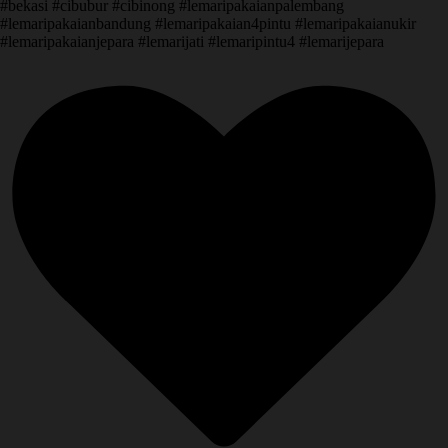
#bekasi #cibubur #cibinong #lemaripakaianpalembang
#lemaripakaianbandung #lemaripakaian4pintu #lemaripakaianukir
#lemaripakaianjepara #lemarijati #lemaripintu4 #lemarijepara