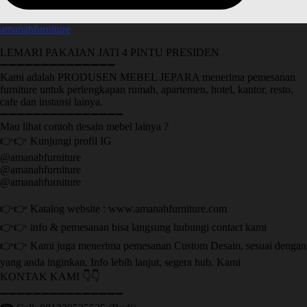
amanahfurniture
LEMARI PAKAIAN JATI 4 PINTU PRESIDEN
➖➖➖➖➖➖➖➖➖➖➖➖➖➖
Kami adalah PRODUSEN MEBEL JEPARA menerima pemesanan
furniture untuk perlengkapan rumah, apartemen, hotel, kantor, resto,
cafe dan instansi lainya.
➖➖➖➖➖➖➖➖➖➖➖➖➖➖➖
Mau lihat contoh desain mebel lainya ?
👉👉 Kunjungi profil IG
@amanahfurniture
@amanahfurniture
@amanahfurniture
👉👉 Katalog website : www.amanahfurniture.com
👉👉 info & pemesanan bisa langsung hubungi contact kami
👉👉 Kami juga menerima pemesanan Custom Desain, sesuai dengan
yang anda inginkan. Info lebih lanjut, segera hub. Kami
KONTAK KAMI 👇👇
➖➖➖➖➖➖➖➖➖➖➖➖➖➖➖ ㅤ