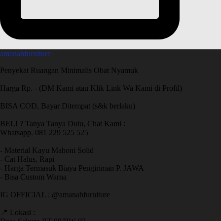
amanahfurniture
Penyekat Ruangan Minimalis Obat Nyamuk
Harga Rp. - (DM Kami atau Klik Link Wa Kami di Profil)
BISA COD, Bayar Ditempat (s&k berlaku)
BELI ? Tanya Tanya Dulu, Chat Kami :
Whatsapp. 081 229 525 525
- Material Kayu Mahoni Solid
- Cat Halus, Rapi
- Harga Termasuk Biaya Pengiriman P. JAWA
- Bisa Custom Warna
IG OFFICIAL : @amanahfurniture
📍 Lokasi :