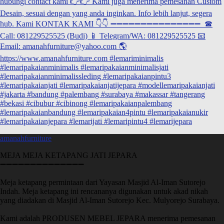
amanahfurniture
MEJA MEJA KETAPANG JATI JEPARA
➖➖➖➖➖➖➖➖➖➖➖➖➖➖
Meja ketapang permintaan dari Yayasan Masjid Al-Iman Sutorejo
Indah. Meja ketapang ini rencananya digunakan untuk akad nikah
yang diadakan di Masjid Al-Iman Sutorejo Kec. Mulyorejo Surabaya.
Kami adalah PRODUSEN MEBEL JEPARA menerima pemesanan