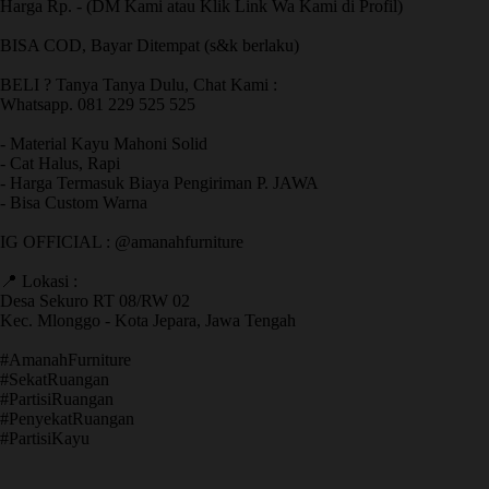
Harga Rp. - (DM Kami atau Klik Link Wa Kami di Profil)
BISA COD, Bayar Ditempat (s&k berlaku)
BELI ? Tanya Tanya Dulu, Chat Kami :
Whatsapp. 081 229 525 525
- Material Kayu Mahoni Solid
- Cat Halus, Rapi
- Harga Termasuk Biaya Pengiriman P. JAWA
- Bisa Custom Warna
IG OFFICIAL : @amanahfurniture
📍 Lokasi :
Desa Sekuro RT 08/RW 02
Kec. Mlonggo - Kota Jepara, Jawa Tengah
​#AmanahFurniture
​#SekatRuangan
​#PartisiRuangan
​#PenyekatRuangan
​#PartisiKayu