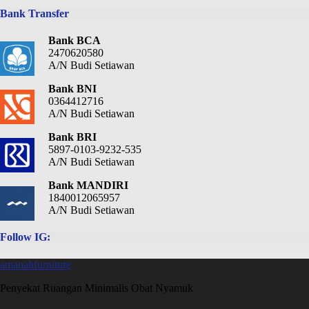
Bank Transfer
Bank BCA
2470620580
A/N Budi Setiawan
Bank BNI
0364412716
A/N Budi Setiawan
Bank BRI
5897-0103-9232-535
A/N Budi Setiawan
Bank MANDIRI
1840012065957
A/N Budi Setiawan
Follow IG:
amanahfurniture
Penyekat Ruangan Minimalis Obat Nyamuk