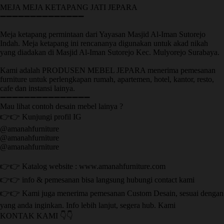
MEJA MEJA KETAPANG JATI JEPARA
➖➖➖➖➖➖➖➖➖➖➖➖➖➖
Meja ketapang permintaan dari Yayasan Masjid Al-Iman Sutorejo
Indah. Meja ketapang ini rencananya digunakan untuk akad nikah
yang diadakan di Masjid Al-Iman Sutorejo Kec. Mulyorejo Surabaya.
Kami adalah PRODUSEN MEBEL JEPARA menerima pemesanan
furniture untuk perlengkapan rumah, apartemen, hotel, kantor, resto,
cafe dan instansi lainya.
➖➖➖➖➖➖➖➖➖➖➖➖➖➖➖
Mau lihat contoh desain mebel lainya ?
👉👉 Kunjungi profil IG
@amanahfurniture
@amanahfurniture
@amanahfurniture
👉👉 Katalog website : www.amanahfurniture.com
👉👉 info & pemesanan bisa langsung hubungi contact kami
👉👉 Kami juga menerima pemesanan Custom Desain, sesuai dengan
yang anda inginkan. Info lebih lanjut, segera hub. Kami
KONTAK KAMI 👇👇