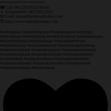
➖➖➖➖➖➖➖➖➖➖➖➖➖➖➖ ㅤ
☎ Call: 081229525525 (Budi)
📱 Telegram/WA: 081229525525
📧 Email: amanahfurniture@yahoo.com
🌎 https://www.amanahfurniture.com
#mebeljepara #tokomebeljepara #furniturejepara #mebeljati
#mebeljakarta #mebelpadang #mebelpalembang #mebelukirjepara
#tokomebeljepara #mejamakanjati #mejamakanmewah
#mejamakanukir #mejamakanmurah #mejamakanpalembang
#mejamakanjakarta #mejamakanjepara #mejamakanminimalis
#mejamakanjakarta #mejamakanbundar #mejamakanbundar
#setmejaklasik #mejamakan6kursi #mejamakanminimalis
#mejamakanmarmer #mejamakantrembesi #mejakayuutuh
#mejamakanjakarta #mejaketapang