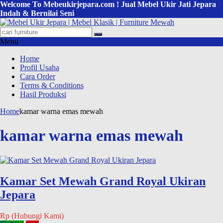
Welcome To Mebeukirjepara.com ! Jual Mebel Ukir Jati Jepara
Indah & Bernilai Seni
Menu
Home
Profil Usaha
Cara Order
Terms & Conditions
Hasil Produksi
Home
kamar warna emas mewah
kamar warna emas mewah
Kamar Set Mewah Grand Royal Ukiran
Jepara
Rp (Hubungi Kami)