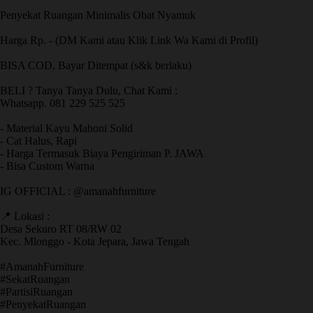
Penyekat Ruangan Minimalis Obat Nyamuk
Harga Rp. - (DM Kami atau Klik Link Wa Kami di Profil)
BISA COD, Bayar Ditempat (s&k berlaku)
BELI ? Tanya Tanya Dulu, Chat Kami :
Whatsapp. 081 229 525 525
- Material Kayu Mahoni Solid
- Cat Halus, Rapi
- Harga Termasuk Biaya Pengiriman P. JAWA
- Bisa Custom Warna
IG OFFICIAL : @amanahfurniture
📍 Lokasi :
Desa Sekuro RT 08/RW 02
Kec. Mlonggo - Kota Jepara, Jawa Tengah
​#AmanahFurniture
​#SekatRuangan
​#PartisiRuangan
​#PenyekatRuangan