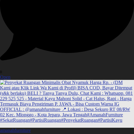
0
Open
amanahfurniture