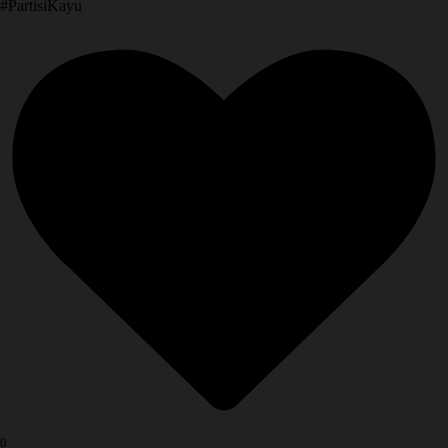
​#PartisiKayu
0