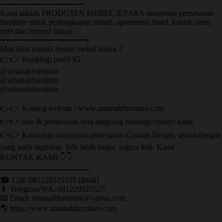
➖➖➖➖➖➖➖➖➖➖➖➖➖➖
Kami adalah PRODUSEN MEBEL JEPARA menerima pemesanan
furniture untuk perlengkapan rumah, apartemen, hotel, kantor, resto,
cafe dan instansi lainya.
➖➖➖➖➖➖➖➖➖➖➖➖➖➖➖
Mau lihat contoh desain mebel lainya ?
👉👉 Kunjungi profil IG
@amanahfurniture
@amanahfurniture
@amanahfurniture
👉👉 Katalog website : www.amanahfurniture.com
👉👉 info & pemesanan bisa langsung hubungi contact kami
👉👉 Kami juga menerima pemesanan Custom Desain, sesuai dengan
yang anda inginkan. Info lebih lanjut, segera hub. Kami
KONTAK KAMI 👇👇
➖➖➖➖➖➖➖➖➖➖➖➖➖➖➖ ㅤ
☎ Call: 081229525525 (Budi)
📱 Telegram/WA: 081229525525
📧 Email: amanahfurniture@yahoo.com
🌎 https://www.amanahfurniture.com