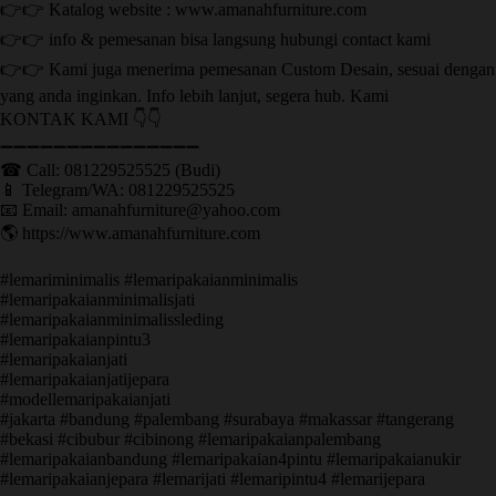
👉👉 Katalog website : www.amanahfurniture.com
👉👉 info & pemesanan bisa langsung hubungi contact kami
👉👉 Kami juga menerima pemesanan Custom Desain, sesuai dengan
yang anda inginkan. Info lebih lanjut, segera hub. Kami
KONTAK KAMI 👇👇
➖➖➖➖➖➖➖➖➖➖➖➖➖➖➖ ㅤ
☎ Call: 081229525525 (Budi)
📱 Telegram/WA: 081229525525
📧 Email: amanahfurniture@yahoo.com
🌎 https://www.amanahfurniture.com
#lemariminimalis #lemaripakaianminimalis
#lemaripakaianminimalisjati
#lemaripakaianminimalissleding
#lemaripakaianpintu3
#lemaripakaianjati
#lemaripakaianjatijepara
#modellemaripakaianjati
#jakarta #bandung #palembang #surabaya #makassar #tangerang
#bekasi #cibubur #cibinong #lemaripakaianpalembang
#lemaripakaianbandung #lemaripakaian4pintu #lemaripakaianukir
#lemaripakaianjepara #lemarijati #lemaripintu4 #lemarijepara