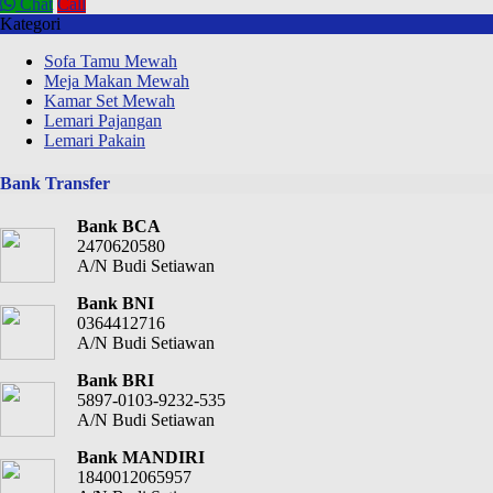
Chat
Call
Kategori
Sofa Tamu Mewah
Meja Makan Mewah
Kamar Set Mewah
Lemari Pajangan
Lemari Pakain
Bank Transfer
Bank BCA
2470620580
A/N Budi Setiawan
Bank BNI
0364412716
A/N Budi Setiawan
Bank BRI
5897-0103-9232-535
A/N Budi Setiawan
Bank MANDIRI
1840012065957