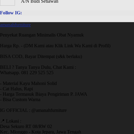
A/N Budi Setiawan
Follow IG:
amanahfurniture
Penyekat Ruangan Minimalis Obat Nyamuk
Harga Rp. - (DM Kami atau Klik Link Wa Kami di Profil)
BISA COD, Bayar Ditempat (s&k berlaku)
BELI ? Tanya Tanya Dulu, Chat Kami :
Whatsapp. 081 229 525 525
- Material Kayu Mahoni Solid
- Cat Halus, Rapi
- Harga Termasuk Biaya Pengiriman P. JAWA
- Bisa Custom Warna
IG OFFICIAL : @amanahfurniture
📍 Lokasi :
Desa Sekuro RT 08/RW 02
Kec. Mlonggo - Kota Jepara, Jawa Tengah