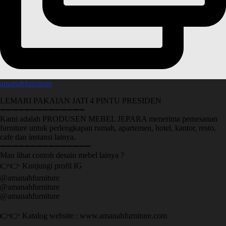
amanahfurniture
LEMARI PAKAIAN JATI 4 PINTU PRESIDEN
➖➖➖➖➖➖➖➖➖➖➖➖➖➖
Kami adalah PRODUSEN MEBEL JEPARA menerima pemesanan
furniture untuk perlengkapan rumah, apartemen, hotel, kantor, resto,
cafe dan instansi lainya.
➖➖➖➖➖➖➖➖➖➖➖➖➖➖➖
Mau lihat contoh desain mebel lainya ?
👉👉 Kunjungi profil IG
@amanahfurniture
@amanahfurniture
@amanahfurniture
👉👉 Katalog website : www.amanahfurniture.com