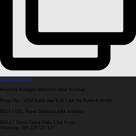
amanahfurniture
Penyekat Ruangan Minimalis Obat Nyamuk
Harga Rp. - (DM Kami atau Klik Link Wa Kami di Profil)
BISA COD, Bayar Ditempat (s&k berlaku)
BELI ? Tanya Tanya Dulu, Chat Kami :
Whatsapp. 081 229 525 525