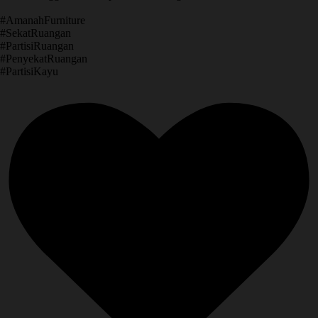
​#AmanahFurniture
​#SekatRuangan
​#PartisiRuangan
​#PenyekatRuangan
​#PartisiKayu