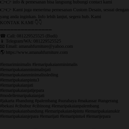
👉👉 info & pemesanan bisa langsung hubungi contact kami
👉👉 Kami juga menerima pemesanan Custom Desain, sesuai dengan
yang anda inginkan. Info lebih lanjut, segera hub. Kami
KONTAK KAMI 👇👇
➖➖➖➖➖➖➖➖➖➖➖➖➖➖➖ ㅤ
☎ Call: 081229525525 (Budi)
📱 Telegram/WA: 081229525525
📧 Email: amanahfurniture@yahoo.com
🌎 https://www.amanahfurniture.com
#lemariminimalis #lemaripakaianminimalis
#lemaripakaianminimalisjati
#lemaripakaianminimalissleding
#lemaripakaianpintu3
#lemaripakaianjati
#lemaripakaianjatijepara
#modellemaripakaianjati
#jakarta #bandung #palembang #surabaya #makassar #tangerang
#bekasi #cibubur #cibinong #lemaripakaianpalembang
#lemaripakaianbandung #lemaripakaian4pintu #lemaripakaianukir
#lemaripakaianjepara #lemarijati #lemaripintu4 #lemarijepara