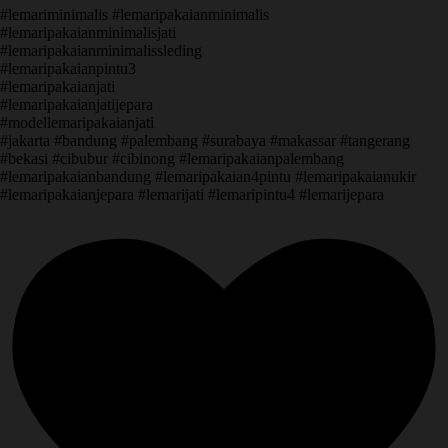
#lemariminimalis #lemaripakaianminimalis
#lemaripakaianminimalisjati
#lemaripakaianminimalissleding
#lemaripakaianpintu3
#lemaripakaianjati
#lemaripakaianjatijepara
#modellemaripakaianjati
#jakarta #bandung #palembang #surabaya #makassar #tangerang
#bekasi #cibubur #cibinong #lemaripakaianpalembang
#lemaripakaianbandung #lemaripakaian4pintu #lemaripakaianukir
#lemaripakaianjepara #lemarijati #lemaripintu4 #lemarijepara