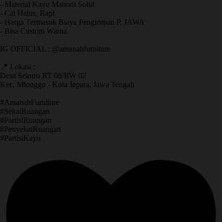
- Material Kayu Mahoni Solid
- Cat Halus, Rapi
- Harga Termasuk Biaya Pengiriman P. JAWA
- Bisa Custom Warna
IG OFFICIAL : @amanahfurniture
📍 Lokasi :
Desa Sekuro RT 08/RW 02
Kec. Mlonggo - Kota Jepara, Jawa Tengah
​#AmanahFurniture
​#SekatRuangan
​#PartisiRuangan
​#PenyekatRuangan
​#PartisiKayu