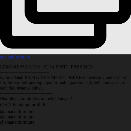
amanahfurniture
LEMARI PAKAIAN JATI 4 PINTU PRESIDEN
➖➖➖➖➖➖➖➖➖➖➖➖➖➖
Kami adalah PRODUSEN MEBEL JEPARA menerima pemesanan
furniture untuk perlengkapan rumah, apartemen, hotel, kantor, resto,
cafe dan instansi lainya.
➖➖➖➖➖➖➖➖➖➖➖➖➖➖➖
Mau lihat contoh desain mebel lainya ?
👉👉 Kunjungi profil IG
@amanahfurniture
@amanahfurniture
@amanahfurniture