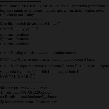
➖➖➖➖➖➖➖➖➖➖➖➖➖➖
Kami adalah PRODUSEN MEBEL JEPARA menerima pemesanan
furniture untuk perlengkapan rumah, apartemen, hotel, kantor, resto,
cafe dan instansi lainya.
➖➖➖➖➖➖➖➖➖➖➖➖➖➖➖
Mau lihat contoh desain mebel lainya ?
👉👉 Kunjungi profil IG
@amanahfurniture
@amanahfurniture
@amanahfurniture
👉👉 Katalog website : www.amanahfurniture.com
👉👉 info & pemesanan bisa langsung hubungi contact kami
👉👉 Kami juga menerima pemesanan Custom Desain, sesuai dengan
yang anda inginkan. Info lebih lanjut, segera hub. Kami
KONTAK KAMI 👇👇
➖➖➖➖➖➖➖➖➖➖➖➖➖➖➖ ㅤ
☎ Call: 081229525525 (Budi)
📱 Telegram/WA: 081229525525
📧 Email: amanahfurniture@yahoo.com
🌎 https://www.amanahfurniture.com