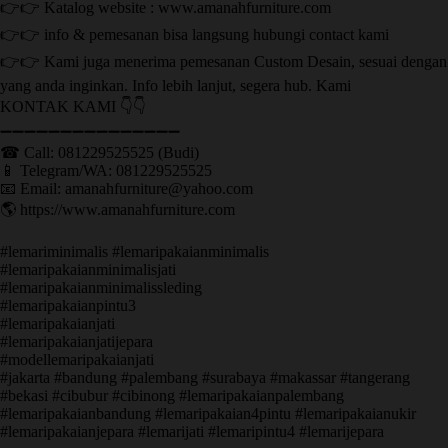
👉👉 Katalog website : www.amanahfurniture.com
👉👉 info & pemesanan bisa langsung hubungi contact kami
👉👉 Kami juga menerima pemesanan Custom Desain, sesuai dengan
yang anda inginkan. Info lebih lanjut, segera hub. Kami
KONTAK KAMI 👇👇
➖➖➖➖➖➖➖➖➖➖➖➖➖➖➖ ㅤ
☎ Call: 081229525525 (Budi)
📱 Telegram/WA: 081229525525
📧 Email: amanahfurniture@yahoo.com
🌎 https://www.amanahfurniture.com
#lemariminimalis #lemaripakaianminimalis
#lemaripakaianminimalisjati
#lemaripakaianminimalissleding
#lemaripakaianpintu3
#lemaripakaianjati
#lemaripakaianjatijepara
#modellemaripakaianjati
#jakarta #bandung #palembang #surabaya #makassar #tangerang
#bekasi #cibubur #cibinong #lemaripakaianpalembang
#lemaripakaianbandung #lemaripakaian4pintu #lemaripakaianukir
#lemaripakaianjepara #lemarijati #lemaripintu4 #lemarijepara