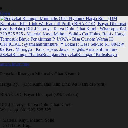
0
Open
amanahfurniture
Penyekat Ruangan Minimalis Obat Nyamuk
Harga Rp. - (DM Kami atau Klik Link Wa Kami di Profil)
BISA COD, Bayar Ditempat (s&k berlaku)
BELI ? Tanya Tanya Dulu, Chat Kami :
Whatsapp. 081 229 525 525
- Material Kayu Mahoni Solid
- Cat Halus, Rapi