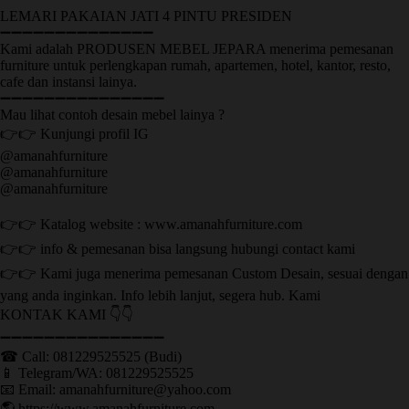
LEMARI PAKAIAN JATI 4 PINTU PRESIDEN
➖➖➖➖➖➖➖➖➖➖➖➖➖➖
Kami adalah PRODUSEN MEBEL JEPARA menerima pemesanan
furniture untuk perlengkapan rumah, apartemen, hotel, kantor, resto,
cafe dan instansi lainya.
➖➖➖➖➖➖➖➖➖➖➖➖➖➖➖
Mau lihat contoh desain mebel lainya ?
👉👉 Kunjungi profil IG
@amanahfurniture
@amanahfurniture
@amanahfurniture
👉👉 Katalog website : www.amanahfurniture.com
👉👉 info & pemesanan bisa langsung hubungi contact kami
👉👉 Kami juga menerima pemesanan Custom Desain, sesuai dengan
yang anda inginkan. Info lebih lanjut, segera hub. Kami
KONTAK KAMI 👇👇
➖➖➖➖➖➖➖➖➖➖➖➖➖➖➖ ㅤ
☎ Call: 081229525525 (Budi)
📱 Telegram/WA: 081229525525
📧 Email: amanahfurniture@yahoo.com
🌎 https://www.amanahfurniture.com