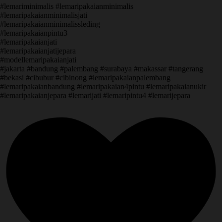
#lemariminimalis #lemaripakaianminimalis
#lemaripakaianminimalisjati
#lemaripakaianminimalissleding
#lemaripakaianpintu3
#lemaripakaianjati
#lemaripakaianjatijepara
#modellemaripakaianjati
#jakarta #bandung #palembang #surabaya #makassar #tangerang
#bekasi #cibubur #cibinong #lemaripakaianpalembang
#lemaripakaianbandung #lemaripakaian4pintu #lemaripakaianukir
#lemaripakaianjepara #lemarijati #lemaripintu4 #lemarijepara