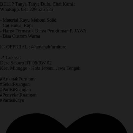
BELI ? Tanya Tanya Dulu, Chat Kami :
Whatsapp. 081 229 525 525
- Material Kayu Mahoni Solid
- Cat Halus, Rapi
- Harga Termasuk Biaya Pengiriman P. JAWA
- Bisa Custom Warna
IG OFFICIAL : @amanahfurniture
📍 Lokasi :
Desa Sekuro RT 08/RW 02
Kec. Mlonggo - Kota Jepara, Jawa Tengah
​#AmanahFurniture
​#SekatRuangan
​#PartisiRuangan
​#PenyekatRuangan
​#PartisiKayu