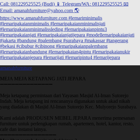
amanahfurniture
MEJA MEJA KETAPANG JATI JEPARA
➖➖➖➖➖➖➖➖➖➖➖➖➖➖
Meja ketapang permintaan dari Yayasan Masjid Al-Iman Sutorejo
Indah. Meja ketapang ini rencananya digunakan untuk akad nikah
yang diadakan di Masjid Al-Iman Sutorejo Kec. Mulyorejo Surabaya.
Kami adalah PRODUSEN MEBEL JEPARA menerima pemesanan
furniture untuk perlengkapan rumah, apartemen, hotel, kantor, resto,
cafe dan instansi lainya.
➖➖➖➖➖➖➖➖➖➖➖➖➖➖➖