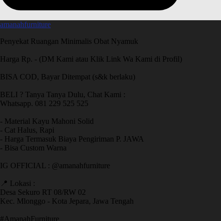
amanahfurniture
Penyekat Ruangan Minimalis Obat Nyamuk
Harga Rp. - (DM Kami atau Klik Link Wa Kami di Profil)
BISA COD, Bayar Ditempat (s&k berlaku)
BELI ? Tanya Tanya Dulu, Chat Kami :
Whatsapp. 081 229 525 525
- Material Kayu Mahoni Solid
- Cat Halus, Rapi
- Harga Termasuk Biaya Pengiriman P. JAWA
- Bisa Custom Warna
IG OFFICIAL : @amanahfurniture
📍 Lokasi :
Desa Sekuro RT 08/RW 02
Kec. Mlonggo - Kota Jepara, Jawa Tengah
​#AmanahFurniture