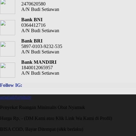
2470620580
A/N Budi Setiawan
Bank BNI
0364412716
A/N Budi Setiawan
Bank BRI
5897-0103-9232-535
A/N Budi Setiawan
Bank MANDIRI
1840012065957
A/N Budi Setiawan
Follow IG:
amanahfurniture
Penyekat Ruangan Minimalis Obat Nyamuk
Harga Rp. - (DM Kami atau Klik Link Wa Kami di Profil)
BISA COD, Bayar Ditempat (s&k berlaku)