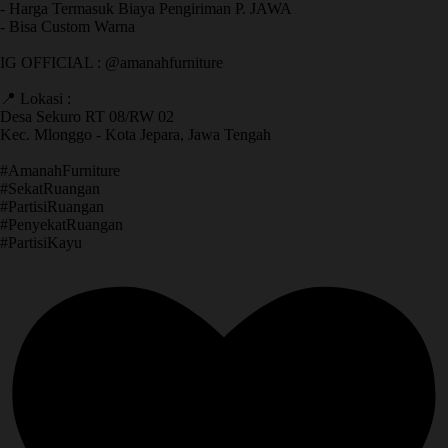
- Harga Termasuk Biaya Pengiriman P. JAWA
- Bisa Custom Warna
IG OFFICIAL : @amanahfurniture
📍 Lokasi :
Desa Sekuro RT 08/RW 02
Kec. Mlonggo - Kota Jepara, Jawa Tengah
​#AmanahFurniture
​#SekatRuangan
​#PartisiRuangan
​#PenyekatRuangan
​#PartisiKayu