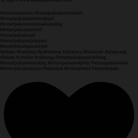
#lemariminimalis #lemaripakaianminimalis
#lemaripakaianminimalisjati
#lemaripakaianminimalissleding
#lemaripakaianpintu3
#lemaripakaianjati
#lemaripakaianjatijepara
#modellemaripakaianjati
#jakarta #bandung #palembang #surabaya #makassar #tangerang
#bekasi #cibubur #cibinong #lemaripakaianpalembang
#lemaripakaianbandung #lemaripakaian4pintu #lemaripakaianukir
#lemaripakaianjepara #lemarijati #lemaripintu4 #lemarijepara