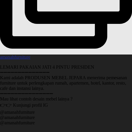
amanahfurniture
LEMARI PAKAIAN JATI 4 PINTU PRESIDEN
➖➖➖➖➖➖➖➖➖➖➖➖➖➖
Kami adalah PRODUSEN MEBEL JEPARA menerima pemesanan
furniture untuk perlengkapan rumah, apartemen, hotel, kantor, resto,
cafe dan instansi lainya.
➖➖➖➖➖➖➖➖➖➖➖➖➖➖➖
Mau lihat contoh desain mebel lainya ?
👉👉 Kunjungi profil IG
@amanahfurniture
@amanahfurniture
@amanahfurniture