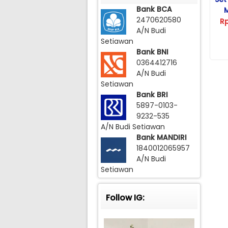
Bank BCA
2470620580
R
A/N Budi
Setiawan
Bank BNI
0364412716
A/N Budi
Setiawan
Bank BRI
5897-0103-
9232-535
A/N Budi Setiawan
Bank MANDIRI
1840012065957
A/N Budi
Setiawan
Follow IG: