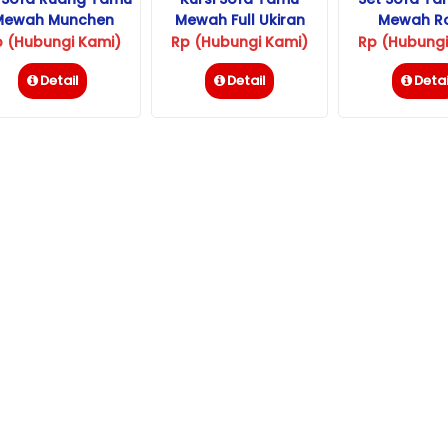
Mewah Munchen
Mewah Full Ukiran
Mewah R
Jepara
Gold Jepara
Istamb
p (Hubungi Kami)
Rp (Hubungi Kami)
Rp (Hubungi
Detail
Detail
Detai