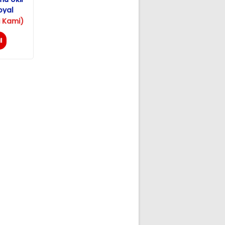
oyal
ul
 Kami)
l