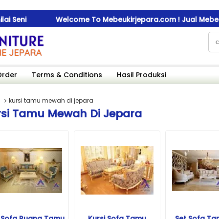
 Seni
Welcome To Mebeukirjepara.com ! Jual Mebel Ukir
 Seni
Welcome To Mebeukirjepara.com ! Jual Mebel Ukir
 Seni
Welcome To Mebeukirjepara.com ! Jual Mebel Ukir
Order
Terms & Conditions
Hasil Produksi
kursi tamu mewah di jepara
rsi Tamu Mewah Di Jepara
 Sofa Ruang Tamu
Kursi Sofa Tamu
Set Sofa Ta