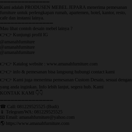
➖➖➖➖➖➖➖➖➖➖➖➖➖➖
Kami adalah PRODUSEN MEBEL JEPARA menerima pemesanan
furniture untuk perlengkapan rumah, apartemen, hotel, kantor, resto,
cafe dan instansi lainya.
➖➖➖➖➖➖➖➖➖➖➖➖➖➖➖
Mau lihat contoh desain mebel lainya ?
👉👉 Kunjungi profil IG
@amanahfurniture
@amanahfurniture
@amanahfurniture
👉👉 Katalog website : www.amanahfurniture.com
👉👉 info & pemesanan bisa langsung hubungi contact kami
👉👉 Kami juga menerima pemesanan Custom Desain, sesuai dengan
yang anda inginkan. Info lebih lanjut, segera hub. Kami
KONTAK KAMI 👇👇
➖➖➖➖➖➖➖➖➖➖➖➖➖➖➖ ㅤ
☎ Call: 081229525525 (Budi)
📱 Telegram/WA: 081229525525
📧 Email: amanahfurniture@yahoo.com
🌎 https://www.amanahfurniture.com