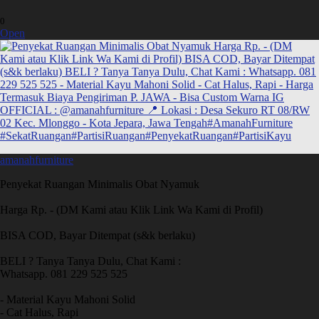
0
Open
amanahfurniture
Penyekat Ruangan Minimalis Obat Nyamuk
Harga Rp. - (DM Kami atau Klik Link Wa Kami di Profil)
BISA COD, Bayar Ditempat (s&k berlaku)
BELI ? Tanya Tanya Dulu, Chat Kami :
Whatsapp. 081 229 525 525
- Material Kayu Mahoni Solid
- Cat Halus, Rapi