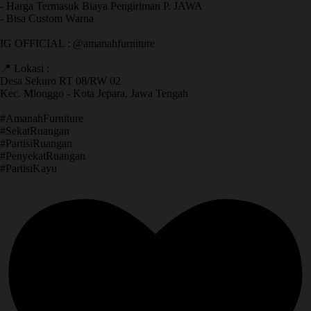
- Harga Termasuk Biaya Pengiriman P. JAWA
- Bisa Custom Warna
IG OFFICIAL : @amanahfurniture
📍 Lokasi :
Desa Sekuro RT 08/RW 02
Kec. Mlonggo - Kota Jepara, Jawa Tengah
​#AmanahFurniture
​#SekatRuangan
​#PartisiRuangan
​#PenyekatRuangan
​#PartisiKayu