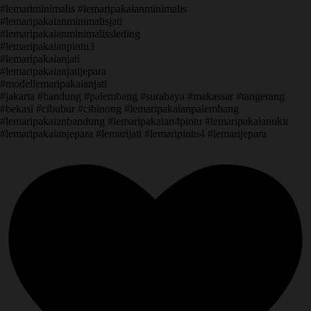
#lemariminimalis #lemaripakaianminimalis
#lemaripakaianminimalisjati
#lemaripakaianminimalissleding
#lemaripakaianpintu3
#lemaripakaianjati
#lemaripakaianjatijepara
#modellemaripakaianjati
#jakarta #bandung #palembang #surabaya #makassar #tangerang
#bekasi #cibubur #cibinong #lemaripakaianpalembang
#lemaripakaianbandung #lemaripakaian4pintu #lemaripakaianukir
#lemaripakaianjepara #lemarijati #lemaripintu4 #lemarijepara