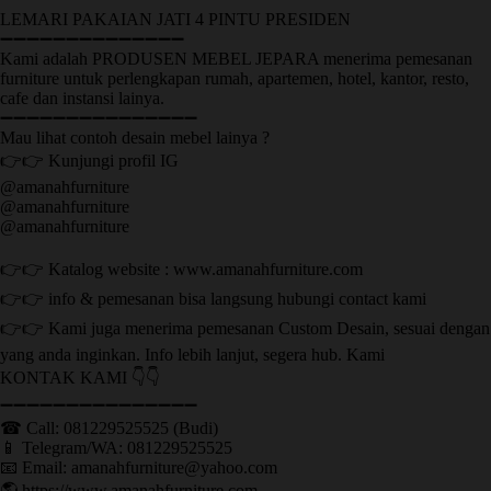
LEMARI PAKAIAN JATI 4 PINTU PRESIDEN
➖➖➖➖➖➖➖➖➖➖➖➖➖➖
Kami adalah PRODUSEN MEBEL JEPARA menerima pemesanan
furniture untuk perlengkapan rumah, apartemen, hotel, kantor, resto,
cafe dan instansi lainya.
➖➖➖➖➖➖➖➖➖➖➖➖➖➖➖
Mau lihat contoh desain mebel lainya ?
👉👉 Kunjungi profil IG
@amanahfurniture
@amanahfurniture
@amanahfurniture
👉👉 Katalog website : www.amanahfurniture.com
👉👉 info & pemesanan bisa langsung hubungi contact kami
👉👉 Kami juga menerima pemesanan Custom Desain, sesuai dengan
yang anda inginkan. Info lebih lanjut, segera hub. Kami
KONTAK KAMI 👇👇
➖➖➖➖➖➖➖➖➖➖➖➖➖➖➖ ㅤ
☎ Call: 081229525525 (Budi)
📱 Telegram/WA: 081229525525
📧 Email: amanahfurniture@yahoo.com
🌎 https://www.amanahfurniture.com