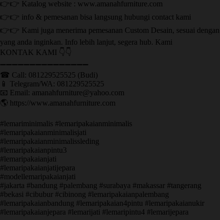
👉👉 Katalog website : www.amanahfurniture.com
👉👉 info & pemesanan bisa langsung hubungi contact kami
👉👉 Kami juga menerima pemesanan Custom Desain, sesuai dengan
yang anda inginkan. Info lebih lanjut, segera hub. Kami
KONTAK KAMI 👇👇
➖➖➖➖➖➖➖➖➖➖➖➖➖➖➖ ㅤ
☎ Call: 081229525525 (Budi)
📱 Telegram/WA: 081229525525
📧 Email: amanahfurniture@yahoo.com
🌎 https://www.amanahfurniture.com
#lemariminimalis #lemaripakaianminimalis
#lemaripakaianminimalisjati
#lemaripakaianminimalissleding
#lemaripakaianpintu3
#lemaripakaianjati
#lemaripakaianjatijepara
#modellemaripakaianjati
#jakarta #bandung #palembang #surabaya #makassar #tangerang
#bekasi #cibubur #cibinong #lemaripakaianpalembang
#lemaripakaianbandung #lemaripakaian4pintu #lemaripakaianukir
#lemaripakaianjepara #lemarijati #lemaripintu4 #lemarijepara