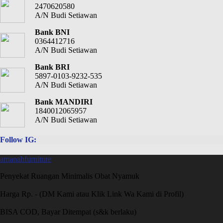
2470620580
A/N Budi Setiawan
Bank BNI
0364412716
A/N Budi Setiawan
Bank BRI
5897-0103-9232-535
A/N Budi Setiawan
Bank MANDIRI
1840012065957
A/N Budi Setiawan
Follow IG:
amanahfurniture
Penyekat Ruangan Minimalis Obat Nyamuk
Harga Rp. - (DM Kami atau Klik Link Wa Kami di Profil)
BISA COD, Bayar Ditempat (s&k berlaku)