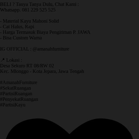
BELI ? Tanya Tanya Dulu, Chat Kami :
Whatsapp. 081 229 525 525
- Material Kayu Mahoni Solid
- Cat Halus, Rapi
- Harga Termasuk Biaya Pengiriman P. JAWA
- Bisa Custom Warna
IG OFFICIAL : @amanahfurniture
📍 Lokasi :
Desa Sekuro RT 08/RW 02
Kec. Mlonggo - Kota Jepara, Jawa Tengah
​#AmanahFurniture
​#SekatRuangan
​#PartisiRuangan
​#PenyekatRuangan
​#PartisiKayu