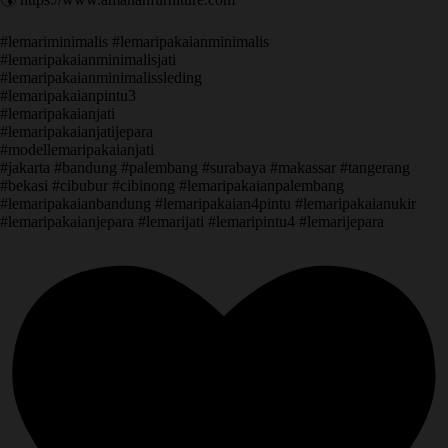
#lemariminimalis #lemaripakaianminimalis
#lemaripakaianminimalisjati
#lemaripakaianminimalissleding
#lemaripakaianpintu3
#lemaripakaianjati
#lemaripakaianjatijepara
#modellemaripakaianjati
#jakarta #bandung #palembang #surabaya #makassar #tangerang
#bekasi #cibubur #cibinong #lemaripakaianpalembang
#lemaripakaianbandung #lemaripakaian4pintu #lemaripakaianukir
#lemaripakaianjepara #lemarijati #lemaripintu4 #lemarijepara