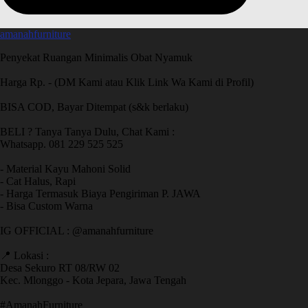
amanahfurniture
Penyekat Ruangan Minimalis Obat Nyamuk
Harga Rp. - (DM Kami atau Klik Link Wa Kami di Profil)
BISA COD, Bayar Ditempat (s&k berlaku)
BELI ? Tanya Tanya Dulu, Chat Kami :
Whatsapp. 081 229 525 525
- Material Kayu Mahoni Solid
- Cat Halus, Rapi
- Harga Termasuk Biaya Pengiriman P. JAWA
- Bisa Custom Warna
IG OFFICIAL : @amanahfurniture
📍 Lokasi :
Desa Sekuro RT 08/RW 02
Kec. Mlonggo - Kota Jepara, Jawa Tengah
​#AmanahFurniture