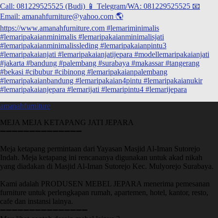
amanahfurniture
MEJA MEJA KETAPANG JATI JEPARA
➖➖➖➖➖➖➖➖➖➖➖➖➖➖
Meja ketapang permintaan dari Yayasan Masjid Al-Iman Sutorejo
Indah. Meja ketapang ini rencananya digunakan untuk akad nikah
yang diadakan di Masjid Al-Iman Sutorejo Kec. Mulyorejo Surabaya.
Kami adalah PRODUSEN MEBEL JEPARA menerima pemesanan
furniture untuk perlengkapan rumah, apartemen, hotel, kantor, resto,
cafe dan instansi lainya.
➖➖➖➖➖➖➖➖➖➖➖➖➖➖➖