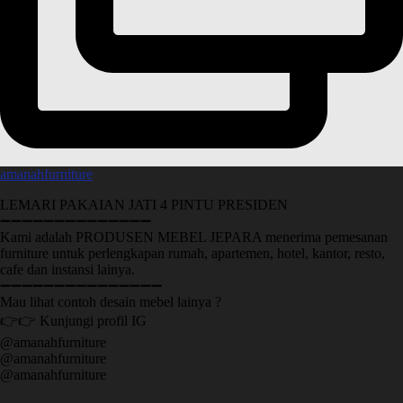
amanahfurniture
LEMARI PAKAIAN JATI 4 PINTU PRESIDEN
➖➖➖➖➖➖➖➖➖➖➖➖➖➖
Kami adalah PRODUSEN MEBEL JEPARA menerima pemesanan
furniture untuk perlengkapan rumah, apartemen, hotel, kantor, resto,
cafe dan instansi lainya.
➖➖➖➖➖➖➖➖➖➖➖➖➖➖➖
Mau lihat contoh desain mebel lainya ?
👉👉 Kunjungi profil IG
@amanahfurniture
@amanahfurniture
@amanahfurniture