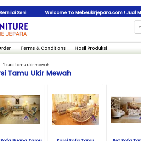
ilai Seni
Welcome To Mebeukirjepara.com ! Jual Mebel 
ilai Seni
Welcome To Mebeukirjepara.com ! Jual Mebel 
ilai Seni
Welcome To Mebeukirjepara.com ! Jual Mebel 
Order
Terms & Conditions
Hasil Produksi
kursi tamu ukir mewah
rsi Tamu Ukir Mewah
 Sofa Ruang Tamu
Kursi Sofa Tamu
Set Sofa Ta