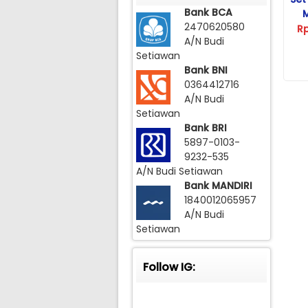
Bank BCA
2470620580
R
A/N Budi
Setiawan
Bank BNI
0364412716
A/N Budi
Setiawan
Bank BRI
5897-0103-
9232-535
A/N Budi Setiawan
Bank MANDIRI
1840012065957
A/N Budi
Setiawan
Follow IG: