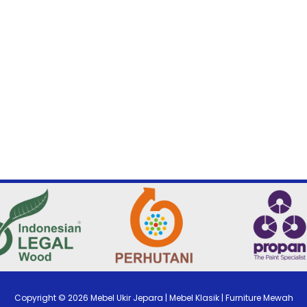
Copyright ©
2026
Mebel Ukir Jepara | Mebel Klasik | Furniture Mewah