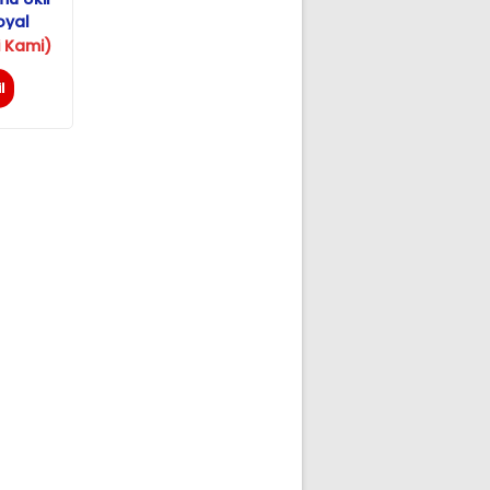
oyal
ul
 Kami)
l