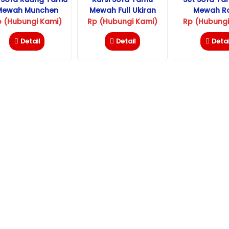
Mewah Munchen
Mewah Full Ukiran
Mewah R
Jepara
Gold Jepara
Istamb
p (Hubungi Kami)
Rp (Hubungi Kami)
Rp (Hubungi
Detail
Detail
Detai