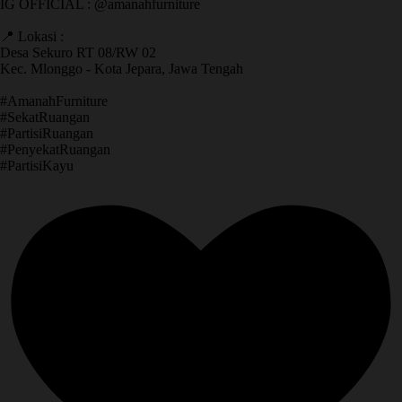
IG OFFICIAL : @amanahfurniture
📍 Lokasi :
Desa Sekuro RT 08/RW 02
Kec. Mlonggo - Kota Jepara, Jawa Tengah
​#AmanahFurniture
​#SekatRuangan
​#PartisiRuangan
​#PenyekatRuangan
​#PartisiKayu