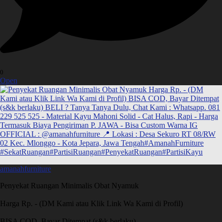
0
Open
amanahfurniture
Penyekat Ruangan Minimalis Obat Nyamuk
Harga Rp. - (DM Kami atau Klik Link Wa Kami di Profil)
BISA COD, Bayar Ditempat (s&k berlaku)