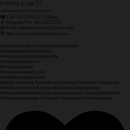
KONTAK KAMI 👇👇
➖➖➖➖➖➖➖➖➖➖➖➖➖➖➖ ㅤ
☎ Call: 081229525525 (Budi)
📱 Telegram/WA: 081229525525
📧 Email: amanahfurniture@yahoo.com
🌎 https://www.amanahfurniture.com
#lemariminimalis #lemaripakaianminimalis
#lemaripakaianminimalisjati
#lemaripakaianminimalissleding
#lemaripakaianpintu3
#lemaripakaianjati
#lemaripakaianjatijepara
#modellemaripakaianjati
#jakarta #bandung #palembang #surabaya #makassar #tangerang
#bekasi #cibubur #cibinong #lemaripakaianpalembang
#lemaripakaianbandung #lemaripakaian4pintu #lemaripakaianukir
#lemaripakaianjepara #lemarijati #lemaripintu4 #lemarijepara