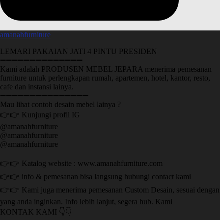
amanahfurniture
LEMARI PAKAIAN JATI 4 PINTU PRESIDEN
➖➖➖➖➖➖➖➖➖➖➖➖➖➖
Kami adalah PRODUSEN MEBEL JEPARA menerima pemesanan
furniture untuk perlengkapan rumah, apartemen, hotel, kantor, resto,
cafe dan instansi lainya.
➖➖➖➖➖➖➖➖➖➖➖➖➖➖➖
Mau lihat contoh desain mebel lainya ?
👉👉 Kunjungi profil IG
@amanahfurniture
@amanahfurniture
@amanahfurniture
👉👉 Katalog website : www.amanahfurniture.com
👉👉 info & pemesanan bisa langsung hubungi contact kami
👉👉 Kami juga menerima pemesanan Custom Desain, sesuai dengan
yang anda inginkan. Info lebih lanjut, segera hub. Kami
KONTAK KAMI 👇👇