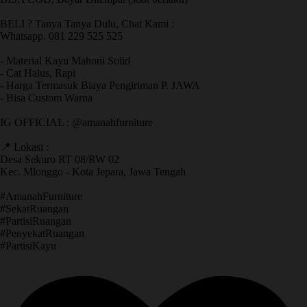
BELI ? Tanya Tanya Dulu, Chat Kami :
Whatsapp. 081 229 525 525
- Material Kayu Mahoni Solid
- Cat Halus, Rapi
- Harga Termasuk Biaya Pengiriman P. JAWA
- Bisa Custom Warna
IG OFFICIAL : @amanahfurniture
📍 Lokasi :
Desa Sekuro RT 08/RW 02
Kec. Mlonggo - Kota Jepara, Jawa Tengah
​#AmanahFurniture
​#SekatRuangan
​#PartisiRuangan
​#PenyekatRuangan
​#PartisiKayu