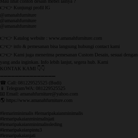
Mau lihat contoh desain mebel lainya ?
👉👉 Kunjungi profil IG
@amanahfurniture
@amanahfurniture
@amanahfurniture
👉👉 Katalog website : www.amanahfurniture.com
👉👉 info & pemesanan bisa langsung hubungi contact kami
👉👉 Kami juga menerima pemesanan Custom Desain, sesuai dengan
yang anda inginkan. Info lebih lanjut, segera hub. Kami
KONTAK KAMI 👇👇
➖➖➖➖➖➖➖➖➖➖➖➖➖➖➖ ㅤ
☎ Call: 081229525525 (Budi)
📱 Telegram/WA: 081229525525
📧 Email: amanahfurniture@yahoo.com
🌎 https://www.amanahfurniture.com
#lemariminimalis #lemaripakaianminimalis
#lemaripakaianminimalisjati
#lemaripakaianminimalissleding
#lemaripakaianpintu3
#lemaripakaianjati