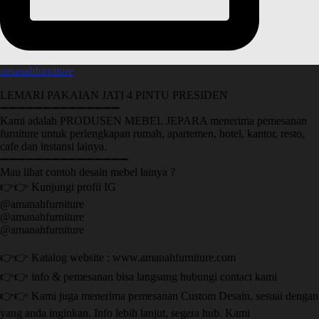
amanahfurniture
LEMARI PAKAIAN JATI 4 PINTU PRESIDEN
➖➖➖➖➖➖➖➖➖➖➖➖➖➖
Kami adalah PRODUSEN MEBEL JEPARA menerima pemesanan
furniture untuk perlengkapan rumah, apartemen, hotel, kantor, resto,
cafe dan instansi lainya.
➖➖➖➖➖➖➖➖➖➖➖➖➖➖➖
Mau lihat contoh desain mebel lainya ?
👉👉 Kunjungi profil IG
@amanahfurniture
@amanahfurniture
@amanahfurniture
👉👉 Katalog website : www.amanahfurniture.com
👉👉 info & pemesanan bisa langsung hubungi contact kami
👉👉 Kami juga menerima pemesanan Custom Desain, sesuai dengan
yang anda inginkan. Info lebih lanjut, segera hub. Kami