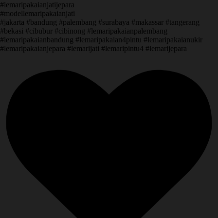
#lemaripakaianjatijepara
#modellemaripakaianjati
#jakarta #bandung #palembang #surabaya #makassar #tangerang
#bekasi #cibubur #cibinong #lemaripakaianpalembang
#lemaripakaianbandung #lemaripakaian4pintu #lemaripakaianukir
#lemaripakaianjepara #lemarijati #lemaripintu4 #lemarijepara