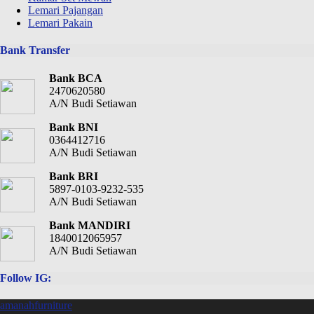
Lemari Pajangan
Lemari Pakain
Bank Transfer
Bank BCA
2470620580
A/N Budi Setiawan
Bank BNI
0364412716
A/N Budi Setiawan
Bank BRI
5897-0103-9232-535
A/N Budi Setiawan
Bank MANDIRI
1840012065957
A/N Budi Setiawan
Follow IG:
amanahfurniture