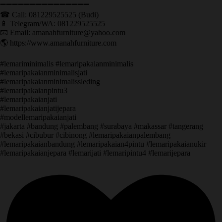
➖➖➖➖➖➖➖➖➖➖➖➖➖➖➖ ㅤ
☎ Call: 081229525525 (Budi)
📱 Telegram/WA: 081229525525
📧 Email: amanahfurniture@yahoo.com
🌎 https://www.amanahfurniture.com
#lemariminimalis #lemaripakaianminimalis
#lemaripakaianminimalisjati
#lemaripakaianminimalissleding
#lemaripakaianpintu3
#lemaripakaianjati
#lemaripakaianjatijepara
#modellemaripakaianjati
#jakarta #bandung #palembang #surabaya #makassar #tangerang
#bekasi #cibubur #cibinong #lemaripakaianpalembang
#lemaripakaianbandung #lemaripakaian4pintu #lemaripakaianukir
#lemaripakaianjepara #lemarijati #lemaripintu4 #lemarijepara