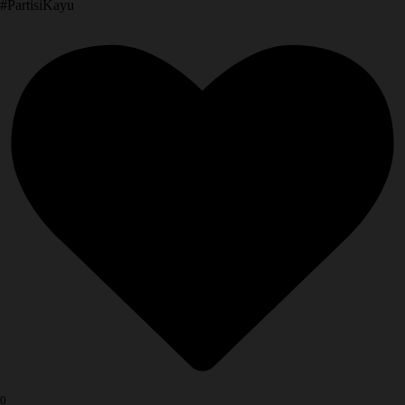
​#PartisiKayu
0