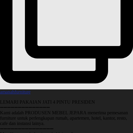
amanahfurniture
LEMARI PAKAIAN JATI 4 PINTU PRESIDEN
➖➖➖➖➖➖➖➖➖➖➖➖➖➖
Kami adalah PRODUSEN MEBEL JEPARA menerima pemesanan
furniture untuk perlengkapan rumah, apartemen, hotel, kantor, resto,
cafe dan instansi lainya.
➖➖➖➖➖➖➖➖➖➖➖➖➖➖➖