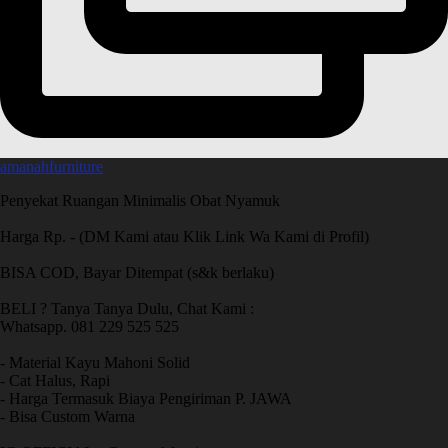
amanahfurniture
Penyekat Ruangan Minimalis Obat Nyamuk
Harga Rp. - (DM Kami atau Klik Link Wa Kami di Profil)
BISA COD, Bayar Ditempat (s&k berlaku)
BELI ? Tanya Tanya Dulu, Chat Kami :
Whatsapp. 081 229 525 525
- Material Kayu Mahoni Solid
- Cat Halus, Rapi
- Harga Termasuk Biaya Pengiriman P. JAWA
- Bisa Custom Warna