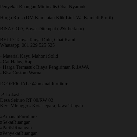
Penyekat Ruangan Minimalis Obat Nyamuk
Harga Rp. - (DM Kami atau Klik Link Wa Kami di Profil)
BISA COD, Bayar Ditempat (s&k berlaku)
BELI ? Tanya Tanya Dulu, Chat Kami :
Whatsapp. 081 229 525 525
- Material Kayu Mahoni Solid
- Cat Halus, Rapi
- Harga Termasuk Biaya Pengiriman P. JAWA
- Bisa Custom Warna
IG OFFICIAL : @amanahfurniture
📍 Lokasi :
Desa Sekuro RT 08/RW 02
Kec. Mlonggo - Kota Jepara, Jawa Tengah
​#AmanahFurniture
​#SekatRuangan
​#PartisiRuangan
​#PenyekatRuangan