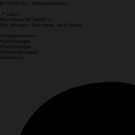
IG OFFICIAL : @amanahfurniture
📍 Lokasi :
Desa Sekuro RT 08/RW 02
Kec. Mlonggo - Kota Jepara, Jawa Tengah
​#AmanahFurniture
​#SekatRuangan
​#PartisiRuangan
​#PenyekatRuangan
​#PartisiKayu