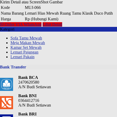
Kirim Detail atau ScreenShot Gambar
Kode
MUJ-066
Nama Barang
Lemari Hias Mewah Ruang Tamu Klasik Duco Putih
Harga
Rp (Hubungi Kami)
Order VIA WhatsApp
Lihat Detail
Kategori
Sofa Tamu Mewah
Meja Makan Mewah
Kamar Set Mewah
Lemari Pajangan
Lemari Pakain
Bank Transfer
Bank BCA
2470620580
A/N Budi Setiawan
Bank BNI
0364412716
A/N Budi Setiawan
Bank BRI