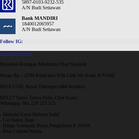
5897-0103-9232-535
A/N Budi Setiawan
Bank MANDIRI
1840012065957
A/N Budi Setiawan
Follow IG:
amanahfurniture
Penyekat Ruangan Minimalis Obat Nyamuk
Harga Rp. - (DM Kami atau Klik Link Wa Kami di Profil)
BISA COD, Bayar Ditempat (s&k berlaku)
BELI ? Tanya Tanya Dulu, Chat Kami :
Whatsapp. 081 229 525 525
- Material Kayu Mahoni Solid
- Cat Halus, Rapi
- Harga Termasuk Biaya Pengiriman P. JAWA
- Bisa Custom Warna