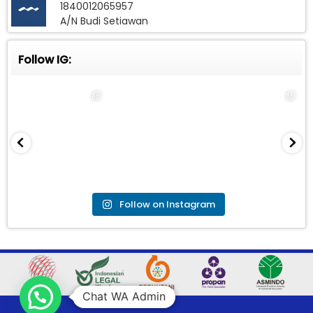
1840012065957
A/N Budi Setiawan
Follow IG:
Follow on Instagram
Chat WA Admin