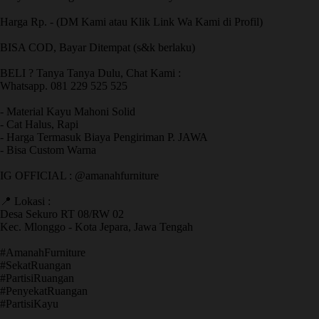
Harga Rp. - (DM Kami atau Klik Link Wa Kami di Profil)
BISA COD, Bayar Ditempat (s&k berlaku)
BELI ? Tanya Tanya Dulu, Chat Kami :
Whatsapp. 081 229 525 525
- Material Kayu Mahoni Solid
- Cat Halus, Rapi
- Harga Termasuk Biaya Pengiriman P. JAWA
- Bisa Custom Warna
IG OFFICIAL : @amanahfurniture
📍 Lokasi :
Desa Sekuro RT 08/RW 02
Kec. Mlonggo - Kota Jepara, Jawa Tengah
​#AmanahFurniture
​#SekatRuangan
​#PartisiRuangan
​#PenyekatRuangan
​#PartisiKayu