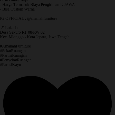
- Harga Termasuk Biaya Pengiriman P. JAWA
- Bisa Custom Warna
IG OFFICIAL : @amanahfurniture
📍 Lokasi :
Desa Sekuro RT 08/RW 02
Kec. Mlonggo - Kota Jepara, Jawa Tengah
​#AmanahFurniture
​#SekatRuangan
​#PartisiRuangan
​#PenyekatRuangan
​#PartisiKayu