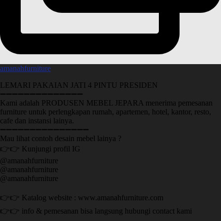
amanahfurniture
LEMARI PAKAIAN JATI 4 PINTU PRESIDEN
➖➖➖➖➖➖➖➖➖➖➖➖➖➖
Kami adalah PRODUSEN MEBEL JEPARA menerima pemesanan
furniture untuk perlengkapan rumah, apartemen, hotel, kantor, resto,
cafe dan instansi lainya.
➖➖➖➖➖➖➖➖➖➖➖➖➖➖➖
Mau lihat contoh desain mebel lainya ?
👉👉 Kunjungi profil IG
@amanahfurniture
@amanahfurniture
@amanahfurniture
👉👉 Katalog website : www.amanahfurniture.com
👉👉 info & pemesanan bisa langsung hubungi contact kami