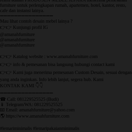
furniture untuk perlengkapan rumah, apartemen, hotel, kantor, resto,
cafe dan instansi lainya.
➖➖➖➖➖➖➖➖➖➖➖➖➖➖➖
Mau lihat contoh desain mebel lainya ?
👉👉 Kunjungi profil IG
@amanahfurniture
@amanahfurniture
@amanahfurniture
👉👉 Katalog website : www.amanahfurniture.com
👉👉 info & pemesanan bisa langsung hubungi contact kami
👉👉 Kami juga menerima pemesanan Custom Desain, sesuai dengan
yang anda inginkan. Info lebih lanjut, segera hub. Kami
KONTAK KAMI 👇👇
➖➖➖➖➖➖➖➖➖➖➖➖➖➖➖ ㅤ
☎ Call: 081229525525 (Budi)
📱 Telegram/WA: 081229525525
📧 Email: amanahfurniture@yahoo.com
🌎 https://www.amanahfurniture.com
#lemariminimalis #lemaripakaianminimalis