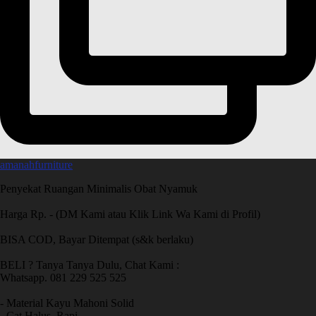
amanahfurniture
Penyekat Ruangan Minimalis Obat Nyamuk
Harga Rp. - (DM Kami atau Klik Link Wa Kami di Profil)
BISA COD, Bayar Ditempat (s&k berlaku)
BELI ? Tanya Tanya Dulu, Chat Kami :
Whatsapp. 081 229 525 525
- Material Kayu Mahoni Solid
- Cat Halus, Rapi