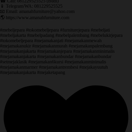
☎ Call: 081229525525 (Budi)
📱 Telegram/WA: 081229525525
📧 Email: amanahfurniture@yahoo.com
🌎 https://www.amanahfurniture.com
#mebeljepara #tokomebeljepara #furniturejepara #mebeljati
#mebeljakarta #mebelpadang #mebelpalembang #mebelukirjepara
#tokomebeljepara #mejamakanjati #mejamakanmewah
#mejamakanukir #mejamakanmurah #mejamakanpalembang
#mejamakanjakarta #mejamakanjepara #mejamakanminimalis
#mejamakanjakarta #mejamakanbundar #mejamakanbundar
#setmejaklasik #mejamakan6kursi #mejamakanminimalis
#mejamakanmarmer #mejamakantrembesi #mejakayuutuh
#mejamakanjakarta #mejaketapang