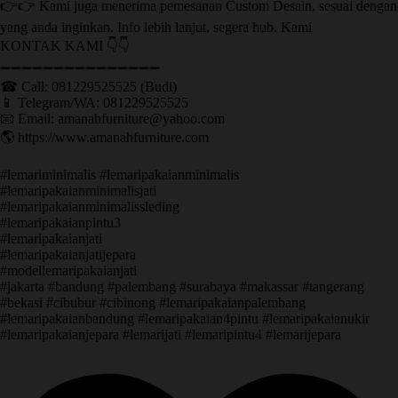
👉👉 Kami juga menerima pemesanan Custom Desain, sesuai dengan
yang anda inginkan. Info lebih lanjut, segera hub. Kami
KONTAK KAMI 👇👇
➖➖➖➖➖➖➖➖➖➖➖➖➖➖➖ ㅤ
☎ Call: 081229525525 (Budi)
📱 Telegram/WA: 081229525525
📧 Email: amanahfurniture@yahoo.com
🌎 https://www.amanahfurniture.com
#lemariminimalis #lemaripakaianminimalis
#lemaripakaianminimalisjati
#lemaripakaianminimalissleding
#lemaripakaianpintu3
#lemaripakaianjati
#lemaripakaianjatijepara
#modellemaripakaianjati
#jakarta #bandung #palembang #surabaya #makassar #tangerang
#bekasi #cibubur #cibinong #lemaripakaianpalembang
#lemaripakaianbandung #lemaripakaian4pintu #lemaripakaianukir
#lemaripakaianjepara #lemarijati #lemaripintu4 #lemarijepara