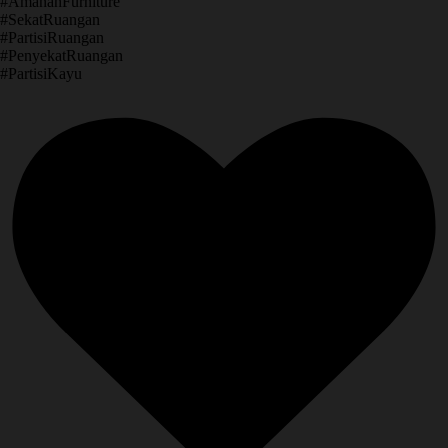
​#AmanahFurniture
​#SekatRuangan
​#PartisiRuangan
​#PenyekatRuangan
​#PartisiKayu