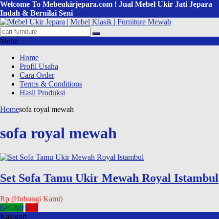
Welcome To Mebeukirjepara.com ! Jual Mebel Ukir Jati Jepara
Indah & Bernilai Seni
Menu
Home
Profil Usaha
Cara Order
Terms & Conditions
Hasil Produksi
Home
sofa royal mewah
sofa royal mewah
Set Sofa Tamu Ukir Mewah Royal Istambul
Rp (Hubungi Kami)
Chat
Call
Kategori