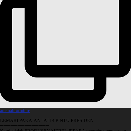
amanahfurniture
LEMARI PAKAIAN JATI 4 PINTU PRESIDEN
➖➖➖➖➖➖➖➖➖➖➖➖➖➖
Kami adalah PRODUSEN MEBEL JEPARA menerima pemesanan