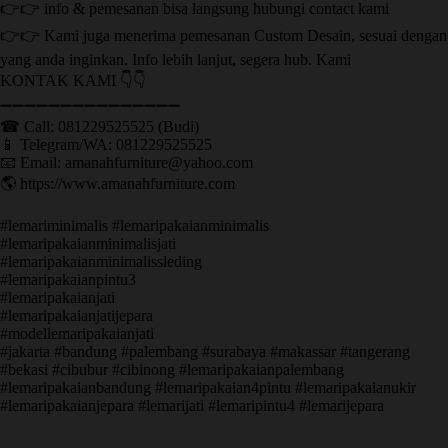
👉👉 info & pemesanan bisa langsung hubungi contact kami
👉👉 Kami juga menerima pemesanan Custom Desain, sesuai dengan
yang anda inginkan. Info lebih lanjut, segera hub. Kami
KONTAK KAMI 👇👇
➖➖➖➖➖➖➖➖➖➖➖➖➖➖➖ ㅤ
☎ Call: 081229525525 (Budi)
📱 Telegram/WA: 081229525525
📧 Email: amanahfurniture@yahoo.com
🌎 https://www.amanahfurniture.com
#lemariminimalis #lemaripakaianminimalis
#lemaripakaianminimalisjati
#lemaripakaianminimalissleding
#lemaripakaianpintu3
#lemaripakaianjati
#lemaripakaianjatijepara
#modellemaripakaianjati
#jakarta #bandung #palembang #surabaya #makassar #tangerang
#bekasi #cibubur #cibinong #lemaripakaianpalembang
#lemaripakaianbandung #lemaripakaian4pintu #lemaripakaianukir
#lemaripakaianjepara #lemarijati #lemaripintu4 #lemarijepara