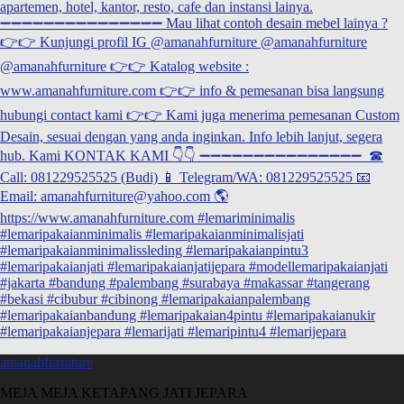
amanahfurniture
MEJA MEJA KETAPANG JATI JEPARA