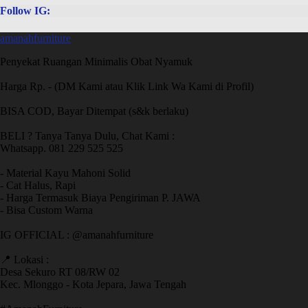
Follow IG:
amanahfurniture
Penyekat Ruangan Minimalis Obat Nyamuk
Harga Rp. - (DM Kami atau Klik Link Wa Kami di Profil)
BISA COD, Bayar Ditempat (s&k berlaku)
BELI ? Tanya Tanya Dulu, Chat Kami :
Whatsapp. 081 229 525 525
- Material Kayu Mahoni Solid
- Cat Halus, Rapi
- Harga Termasuk Biaya Pengiriman P. JAWA
- Bisa Custom Warna
IG OFFICIAL : @amanahfurniture
📍 Lokasi :
Desa Sekuro RT 08/RW 02
Kec. Mlonggo - Kota Jepara, Jawa Tengah