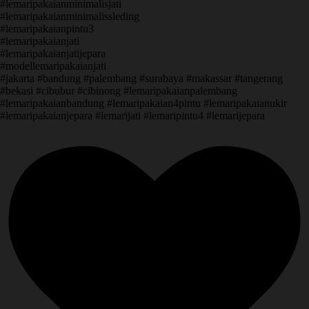
#lemaripakaianminimalisjati
#lemaripakaianminimalissleding
#lemaripakaianpintu3
#lemaripakaianjati
#lemaripakaianjatijepara
#modellemaripakaianjati
#jakarta #bandung #palembang #surabaya #makassar #tangerang
#bekasi #cibubur #cibinong #lemaripakaianpalembang
#lemaripakaianbandung #lemaripakaian4pintu #lemaripakaianukir
#lemaripakaianjepara #lemarijati #lemaripintu4 #lemarijepara