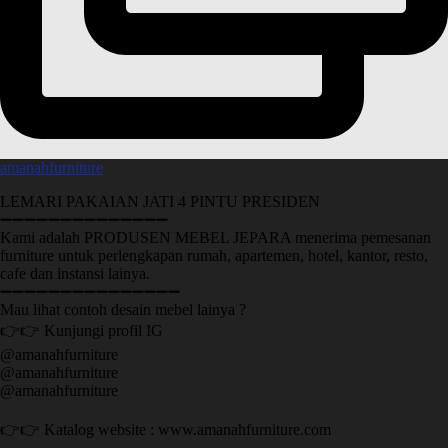
amanahfurniture
LEMARI PAKAIAN JATI 4 PINTU PRESIDEN
➖➖➖➖➖➖➖➖➖➖➖➖➖➖
Kami adalah PRODUSEN MEBEL JEPARA menerima pemesanan
furniture untuk perlengkapan rumah, apartemen, hotel, kantor, resto,
cafe dan instansi lainya.
➖➖➖➖➖➖➖➖➖➖➖➖➖➖➖
Mau lihat contoh desain mebel lainya ?
👉👉 Kunjungi profil IG
@amanahfurniture
@amanahfurniture
@amanahfurniture
👉👉 Katalog website : www.amanahfurniture.com