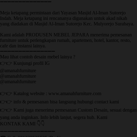
➖➖➖➖➖➖➖➖➖➖➖➖➖➖
Meja ketapang permintaan dari Yayasan Masjid Al-Iman Sutorejo
Indah. Meja ketapang ini rencananya digunakan untuk akad nikah
yang diadakan di Masjid Al-Iman Sutorejo Kec. Mulyorejo Surabaya.
Kami adalah PRODUSEN MEBEL JEPARA menerima pemesanan
furniture untuk perlengkapan rumah, apartemen, hotel, kantor, resto,
cafe dan instansi lainya.
➖➖➖➖➖➖➖➖➖➖➖➖➖➖➖
Mau lihat contoh desain mebel lainya ?
👉👉 Kunjungi profil IG
@amanahfurniture
@amanahfurniture
@amanahfurniture
👉👉 Katalog website : www.amanahfurniture.com
👉👉 info & pemesanan bisa langsung hubungi contact kami
👉👉 Kami juga menerima pemesanan Custom Desain, sesuai dengan
yang anda inginkan. Info lebih lanjut, segera hub. Kami
KONTAK KAMI 👇👇
➖➖➖➖➖➖➖➖➖➖➖➖➖➖➖ ㅤ