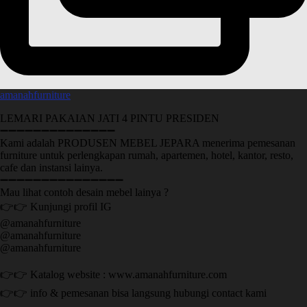
amanahfurniture
LEMARI PAKAIAN JATI 4 PINTU PRESIDEN
➖➖➖➖➖➖➖➖➖➖➖➖➖➖
Kami adalah PRODUSEN MEBEL JEPARA menerima pemesanan
furniture untuk perlengkapan rumah, apartemen, hotel, kantor, resto,
cafe dan instansi lainya.
➖➖➖➖➖➖➖➖➖➖➖➖➖➖➖
Mau lihat contoh desain mebel lainya ?
👉👉 Kunjungi profil IG
@amanahfurniture
@amanahfurniture
@amanahfurniture
👉👉 Katalog website : www.amanahfurniture.com
👉👉 info & pemesanan bisa langsung hubungi contact kami