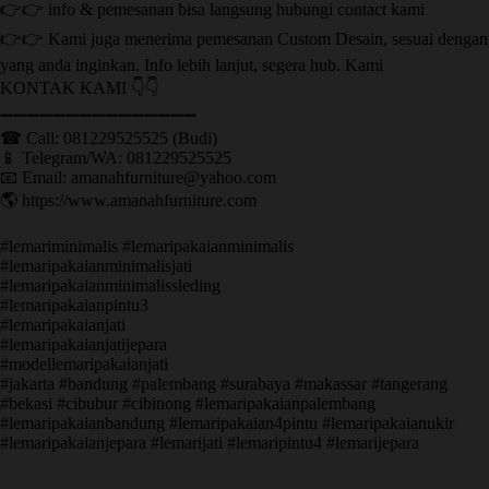
👉👉 info & pemesanan bisa langsung hubungi contact kami
👉👉 Kami juga menerima pemesanan Custom Desain, sesuai dengan
yang anda inginkan. Info lebih lanjut, segera hub. Kami
KONTAK KAMI 👇👇
➖➖➖➖➖➖➖➖➖➖➖➖➖➖➖ ㅤ
☎ Call: 081229525525 (Budi)
📱 Telegram/WA: 081229525525
📧 Email: amanahfurniture@yahoo.com
🌎 https://www.amanahfurniture.com
#lemariminimalis #lemaripakaianminimalis
#lemaripakaianminimalisjati
#lemaripakaianminimalissleding
#lemaripakaianpintu3
#lemaripakaianjati
#lemaripakaianjatijepara
#modellemaripakaianjati
#jakarta #bandung #palembang #surabaya #makassar #tangerang
#bekasi #cibubur #cibinong #lemaripakaianpalembang
#lemaripakaianbandung #lemaripakaian4pintu #lemaripakaianukir
#lemaripakaianjepara #lemarijati #lemaripintu4 #lemarijepara