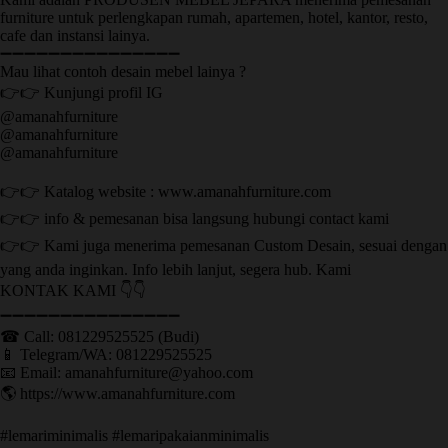
furniture untuk perlengkapan rumah, apartemen, hotel, kantor, resto,
cafe dan instansi lainya.
➖➖➖➖➖➖➖➖➖➖➖➖➖➖➖
Mau lihat contoh desain mebel lainya ?
👉👉 Kunjungi profil IG
@amanahfurniture
@amanahfurniture
@amanahfurniture
👉👉 Katalog website : www.amanahfurniture.com
👉👉 info & pemesanan bisa langsung hubungi contact kami
👉👉 Kami juga menerima pemesanan Custom Desain, sesuai dengan
yang anda inginkan. Info lebih lanjut, segera hub. Kami
KONTAK KAMI 👇👇
➖➖➖➖➖➖➖➖➖➖➖➖➖➖➖ ㅤ
☎ Call: 081229525525 (Budi)
📱 Telegram/WA: 081229525525
📧 Email: amanahfurniture@yahoo.com
🌎 https://www.amanahfurniture.com
#lemariminimalis #lemaripakaianminimalis