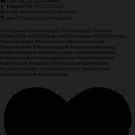
☎ Call: 081229525525 (Budi)
📱 Telegram/WA: 081229525525
📧 Email: amanahfurniture@yahoo.com
🌎 https://www.amanahfurniture.com
#mebeljepara #tokomebeljepara #furniturejepara #mebeljati
#mebeljakarta #mebelpadang #mebelpalembang #mebelukirjepara
#tokomebeljepara #mejamakanjati #mejamakanmewah
#mejamakanukir #mejamakanmurah #mejamakanpalembang
#mejamakanjakarta #mejamakanjepara #mejamakanminimalis
#mejamakanjakarta #mejamakanbundar #mejamakanbundar
#setmejaklasik #mejamakan6kursi #mejamakanminimalis
#mejamakanmarmer #mejamakantrembesi #mejakayuutuh
#mejamakanjakarta #mejaketapang