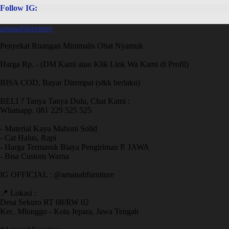
Follow IG:
amanahfurniture
Penyekat Ruangan Minimalis Obat Nyamuk
Harga Rp. - (DM Kami atau Klik Link Wa Kami di Profil)
BISA COD, Bayar Ditempat (s&k berlaku)
BELI ? Tanya Tanya Dulu, Chat Kami :
Whatsapp. 081 229 525 525
- Material Kayu Mahoni Solid
- Cat Halus, Rapi
- Harga Termasuk Biaya Pengiriman P. JAWA
- Bisa Custom Warna
IG OFFICIAL : @amanahfurniture
📍 Lokasi :
Desa Sekuro RT 08/RW 02
Kec. Mlonggo - Kota Jepara, Jawa Tengah