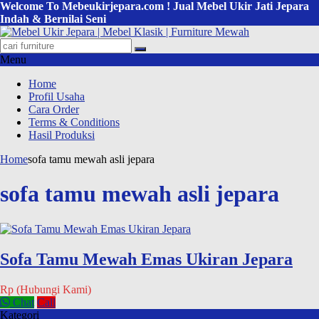
Welcome To Mebeukirjepara.com ! Jual Mebel Ukir Jati Jepara
Indah & Bernilai Seni
Menu
Home
Profil Usaha
Cara Order
Terms & Conditions
Hasil Produksi
Home
sofa tamu mewah asli jepara
sofa tamu mewah asli jepara
Sofa Tamu Mewah Emas Ukiran Jepara
Rp (Hubungi Kami)
Chat
Call
Kategori