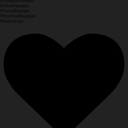
​#AmanahFurniture
​#SekatRuangan
​#PartisiRuangan
​#PenyekatRuangan
​#PartisiKayu