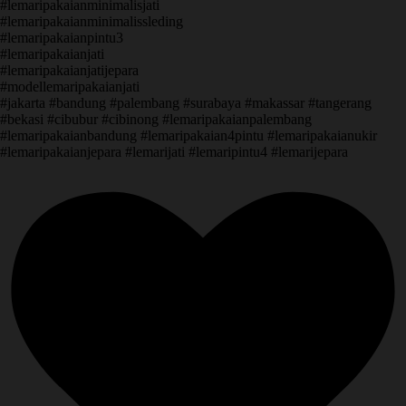
#lemaripakaianminimalisjati
#lemaripakaianminimalissleding
#lemaripakaianpintu3
#lemaripakaianjati
#lemaripakaianjatijepara
#modellemaripakaianjati
#jakarta #bandung #palembang #surabaya #makassar #tangerang
#bekasi #cibubur #cibinong #lemaripakaianpalembang
#lemaripakaianbandung #lemaripakaian4pintu #lemaripakaianukir
#lemaripakaianjepara #lemarijati #lemaripintu4 #lemarijepara