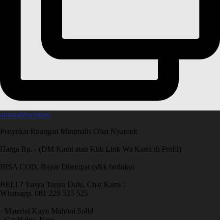
amanahfurniture
Penyekat Ruangan Minimalis Obat Nyamuk
Harga Rp. - (DM Kami atau Klik Link Wa Kami di Profil)
BISA COD, Bayar Ditempat (s&k berlaku)
BELI ? Tanya Tanya Dulu, Chat Kami :
Whatsapp. 081 229 525 525
- Material Kayu Mahoni Solid
- Cat Halus, Rapi