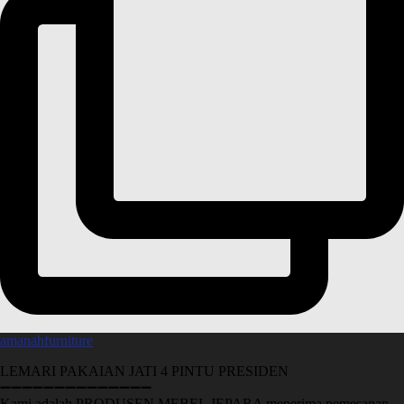
amanahfurniture
LEMARI PAKAIAN JATI 4 PINTU PRESIDEN
➖➖➖➖➖➖➖➖➖➖➖➖➖➖
Kami adalah PRODUSEN MEBEL JEPARA menerima pemesanan