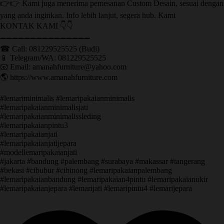
👉👉 Kami juga menerima pemesanan Custom Desain, sesuai dengan
yang anda inginkan. Info lebih lanjut, segera hub. Kami
KONTAK KAMI 👇👇
➖➖➖➖➖➖➖➖➖➖➖➖➖➖➖ ㅤ
☎ Call: 081229525525 (Budi)
📱 Telegram/WA: 081229525525
📧 Email: amanahfurniture@yahoo.com
🌎 https://www.amanahfurniture.com
#lemariminimalis #lemaripakaianminimalis
#lemaripakaianminimalisjati
#lemaripakaianminimalissleding
#lemaripakaianpintu3
#lemaripakaianjati
#lemaripakaianjatijepara
#modellemaripakaianjati
#jakarta #bandung #palembang #surabaya #makassar #tangerang
#bekasi #cibubur #cibinong #lemaripakaianpalembang
#lemaripakaianbandung #lemaripakaian4pintu #lemaripakaianukir
#lemaripakaianjepara #lemarijati #lemaripintu4 #lemarijepara