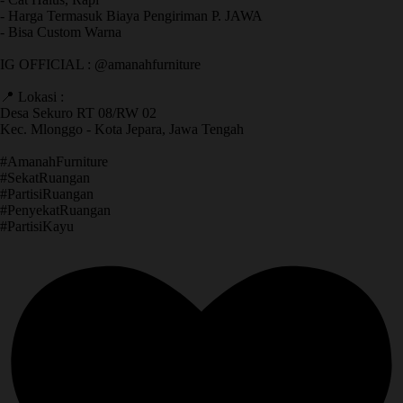
- Harga Termasuk Biaya Pengiriman P. JAWA
- Bisa Custom Warna
IG OFFICIAL : @amanahfurniture
📍 Lokasi :
Desa Sekuro RT 08/RW 02
Kec. Mlonggo - Kota Jepara, Jawa Tengah
​#AmanahFurniture
​#SekatRuangan
​#PartisiRuangan
​#PenyekatRuangan
​#PartisiKayu