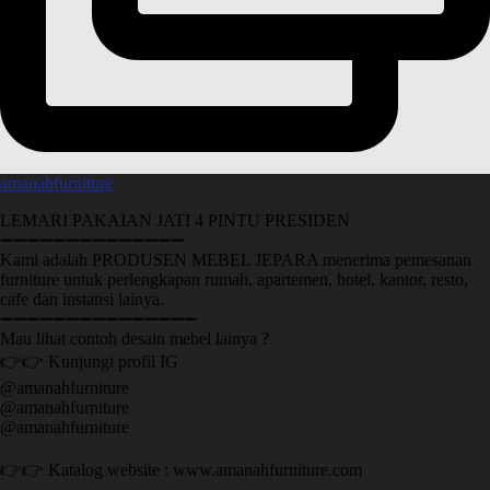
amanahfurniture
LEMARI PAKAIAN JATI 4 PINTU PRESIDEN
➖➖➖➖➖➖➖➖➖➖➖➖➖➖
Kami adalah PRODUSEN MEBEL JEPARA menerima pemesanan
furniture untuk perlengkapan rumah, apartemen, hotel, kantor, resto,
cafe dan instansi lainya.
➖➖➖➖➖➖➖➖➖➖➖➖➖➖➖
Mau lihat contoh desain mebel lainya ?
👉👉 Kunjungi profil IG
@amanahfurniture
@amanahfurniture
@amanahfurniture
👉👉 Katalog website : www.amanahfurniture.com