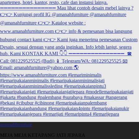
amanahfurniture
MEJA MEJA KETAPANG JATI JEPARA