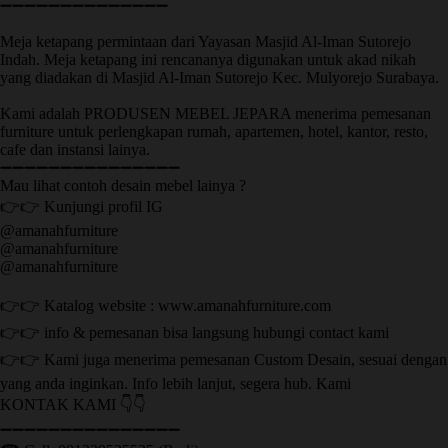
➖➖➖➖➖➖➖➖➖➖➖➖➖➖
Meja ketapang permintaan dari Yayasan Masjid Al-Iman Sutorejo
Indah. Meja ketapang ini rencananya digunakan untuk akad nikah
yang diadakan di Masjid Al-Iman Sutorejo Kec. Mulyorejo Surabaya.
Kami adalah PRODUSEN MEBEL JEPARA menerima pemesanan
furniture untuk perlengkapan rumah, apartemen, hotel, kantor, resto,
cafe dan instansi lainya.
➖➖➖➖➖➖➖➖➖➖➖➖➖➖➖
Mau lihat contoh desain mebel lainya ?
👉👉 Kunjungi profil IG
@amanahfurniture
@amanahfurniture
@amanahfurniture
👉👉 Katalog website : www.amanahfurniture.com
👉👉 info & pemesanan bisa langsung hubungi contact kami
👉👉 Kami juga menerima pemesanan Custom Desain, sesuai dengan
yang anda inginkan. Info lebih lanjut, segera hub. Kami
KONTAK KAMI 👇👇
➖➖➖➖➖➖➖➖➖➖➖➖➖➖➖ ㅤ