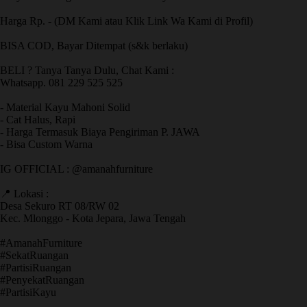
Harga Rp. - (DM Kami atau Klik Link Wa Kami di Profil)
BISA COD, Bayar Ditempat (s&k berlaku)
BELI ? Tanya Tanya Dulu, Chat Kami :
Whatsapp. 081 229 525 525
- Material Kayu Mahoni Solid
- Cat Halus, Rapi
- Harga Termasuk Biaya Pengiriman P. JAWA
- Bisa Custom Warna
IG OFFICIAL : @amanahfurniture
📍 Lokasi :
Desa Sekuro RT 08/RW 02
Kec. Mlonggo - Kota Jepara, Jawa Tengah
​#AmanahFurniture
​#SekatRuangan
​#PartisiRuangan
​#PenyekatRuangan
​#PartisiKayu