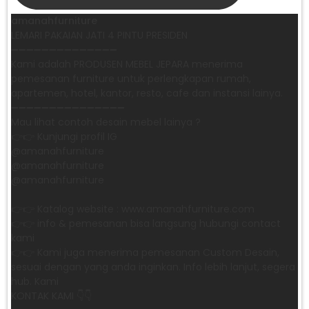
amanahfurniture
LEMARI PAKAIAN JATI 4 PINTU PRESIDEN
➖➖➖➖➖➖➖➖➖➖➖➖➖➖
Kami adalah PRODUSEN MEBEL JEPARA menerima
pemesanan furniture untuk perlengkapan rumah,
apartemen, hotel, kantor, resto, cafe dan instansi lainya.
➖➖➖➖➖➖➖➖➖➖➖➖➖➖➖
Mau lihat contoh desain mebel lainya ?
👉👉 Kunjungi profil IG
@amanahfurniture
@amanahfurniture
@amanahfurniture
👉👉 Katalog website : www.amanahfurniture.com
👉👉 info & pemesanan bisa langsung hubungi contact
kami
👉👉 Kami juga menerima pemesanan Custom Desain,
sesuai dengan yang anda inginkan. Info lebih lanjut, segera
hub. Kami
KONTAK KAMI 👇👇