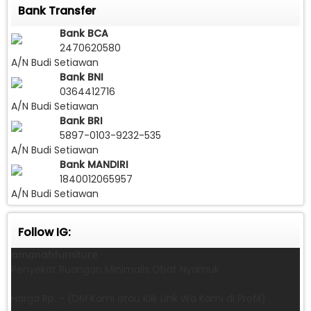
Bank Transfer
Bank BCA
2470620580
A/N Budi Setiawan
Bank BNI
0364412716
A/N Budi Setiawan
Bank BRI
5897-0103-9232-535
A/N Budi Setiawan
Bank MANDIRI
1840012065957
A/N Budi Setiawan
Follow IG:
amanahfurniture
Penyekat Ruangan Minimalis Obat Nyamuk
Harga Rp. - (DM Kami atau Klik Link Wa Kami di Profil)