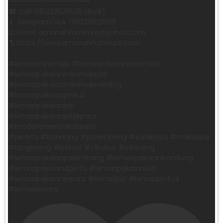
➖➖➖➖➖➖➖➖➖➖➖➖➖➖➖ ㅤ
☎ Call: 081229525525 (Budi)
📱 Telegram/WA: 081229525525
📧 Email: amanahfurniture@yahoo.com
🌎 https://www.amanahfurniture.com
#lemariminimalis #lemaripakaianminimalis
#lemaripakaianminimalisjati
#lemaripakaianminimalissleding
#lemaripakaianpintu3
#lemaripakaianjati
#lemaripakaianjatijepara
#modellemaripakaianjati
#jakarta #bandung #palembang #surabaya #makassar
#tangerang #bekasi #cibubur #cibinong
#lemaripakaianpalembang #lemaripakaianbandung
#lemaripakaian4pintu #lemaripakaianukir
#lemaripakaianjepara #lemarijati #lemaripintu4
#lemarijepara