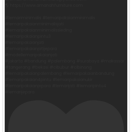
🌎 https://www.amanahfurniture.com
#lemariminimalis #lemaripakaianminimalis
#lemaripakaianminimalisjati
#lemaripakaianminimalissleding
#lemaripakaianpintu3
#lemaripakaianjati
#lemaripakaianjatijepara
#modellemaripakaianjati
#jakarta #bandung #palembang #surabaya #makassar
#tangerang #bekasi #cibubur #cibinong
#lemaripakaianpalembang #lemaripakaianbandung
#lemaripakaian4pintu #lemaripakaianukir
#lemaripakaianjepara #lemarijati #lemaripintu4
#lemarijepara