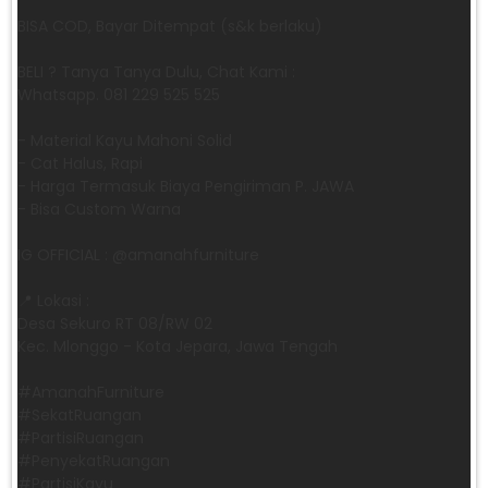
BISA COD, Bayar Ditempat (s&k berlaku)
BELI ? Tanya Tanya Dulu, Chat Kami :
Whatsapp. 081 229 525 525
- Material Kayu Mahoni Solid
- Cat Halus, Rapi
- Harga Termasuk Biaya Pengiriman P. JAWA
- Bisa Custom Warna
IG OFFICIAL : @amanahfurniture
📍 Lokasi :
Desa Sekuro RT 08/RW 02
Kec. Mlonggo - Kota Jepara, Jawa Tengah
​#AmanahFurniture
​#SekatRuangan
​#PartisiRuangan
​#PenyekatRuangan
​#PartisiKayu