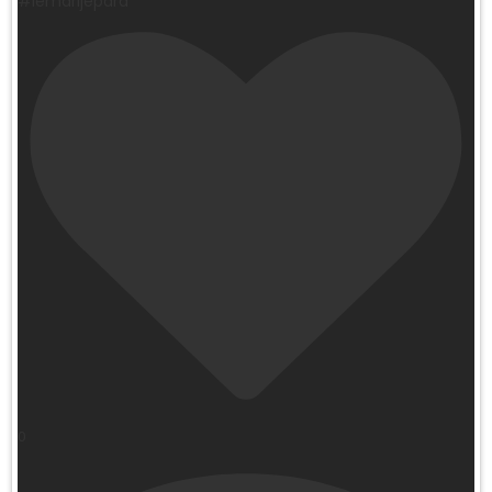
#lemarijepara
0