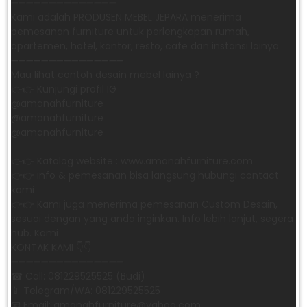
➖➖➖➖➖➖➖➖➖➖➖➖➖➖
Kami adalah PRODUSEN MEBEL JEPARA menerima
pemesanan furniture untuk perlengkapan rumah,
apartemen, hotel, kantor, resto, cafe dan instansi lainya.
➖➖➖➖➖➖➖➖➖➖➖➖➖➖➖
Mau lihat contoh desain mebel lainya ?
👉👉 Kunjungi profil IG
@amanahfurniture
@amanahfurniture
@amanahfurniture
👉👉 Katalog website : www.amanahfurniture.com
👉👉 info & pemesanan bisa langsung hubungi contact
kami
👉👉 Kami juga menerima pemesanan Custom Desain,
sesuai dengan yang anda inginkan. Info lebih lanjut, segera
hub. Kami
KONTAK KAMI 👇👇
➖➖➖➖➖➖➖➖➖➖➖➖➖➖➖ ㅤ
☎ Call: 081229525525 (Budi)
📱 Telegram/WA: 081229525525
📧 Email: amanahfurniture@yahoo.com