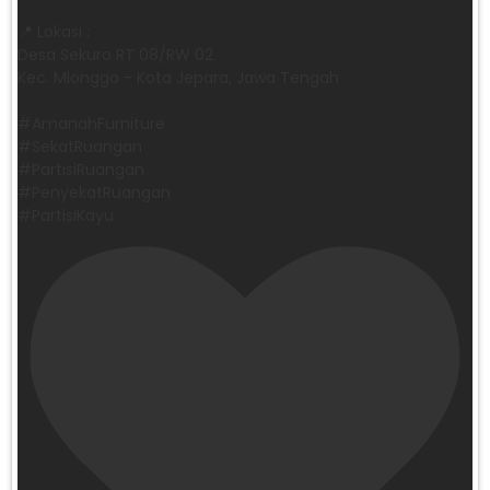
📍 Lokasi :
Desa Sekuro RT 08/RW 02
Kec. Mlonggo - Kota Jepara, Jawa Tengah
​#AmanahFurniture
​#SekatRuangan
​#PartisiRuangan
​#PenyekatRuangan
​#PartisiKayu