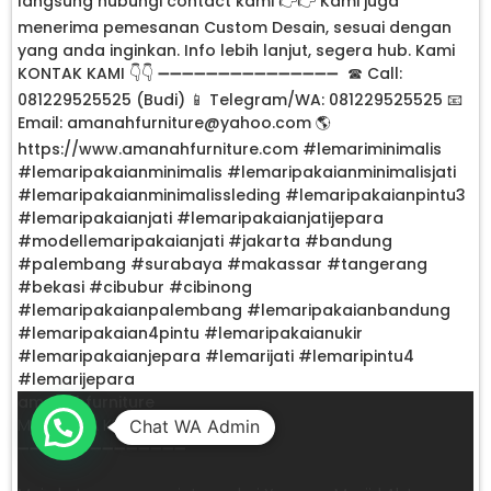
amanahfurniture
MEJA MEJA KETAPANG JATI JEPARA
Chat WA Admin
➖➖➖➖➖➖➖➖➖➖➖➖➖➖