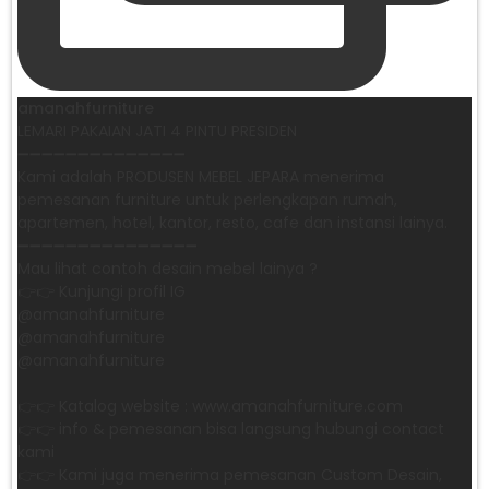
amanahfurniture
LEMARI PAKAIAN JATI 4 PINTU PRESIDEN
➖➖➖➖➖➖➖➖➖➖➖➖➖➖
Kami adalah PRODUSEN MEBEL JEPARA menerima
pemesanan furniture untuk perlengkapan rumah,
apartemen, hotel, kantor, resto, cafe dan instansi lainya.
➖➖➖➖➖➖➖➖➖➖➖➖➖➖➖
Mau lihat contoh desain mebel lainya ?
👉👉 Kunjungi profil IG
@amanahfurniture
@amanahfurniture
@amanahfurniture
👉👉 Katalog website : www.amanahfurniture.com
👉👉 info & pemesanan bisa langsung hubungi contact
kami
👉👉 Kami juga menerima pemesanan Custom Desain,