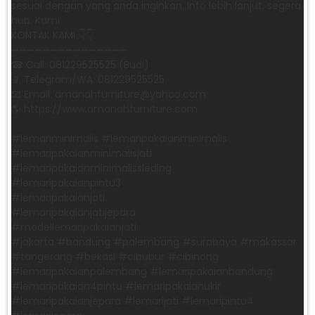
sesuai dengan yang anda inginkan. Info lebih lanjut, segera
hub. Kami
KONTAK KAMI 👇👇
➖➖➖➖➖➖➖➖➖➖➖➖➖➖➖ ㅤ
☎ Call: 081229525525 (Budi)
📱 Telegram/WA: 081229525525
📧 Email: amanahfurniture@yahoo.com
🌎 https://www.amanahfurniture.com
#lemariminimalis #lemaripakaianminimalis
#lemaripakaianminimalisjati
#lemaripakaianminimalissleding
#lemaripakaianpintu3
#lemaripakaianjati
#lemaripakaianjatijepara
#modellemaripakaianjati
#jakarta #bandung #palembang #surabaya #makassar
#tangerang #bekasi #cibubur #cibinong
#lemaripakaianpalembang #lemaripakaianbandung
#lemaripakaian4pintu #lemaripakaianukir
#lemaripakaianjepara #lemarijati #lemaripintu4