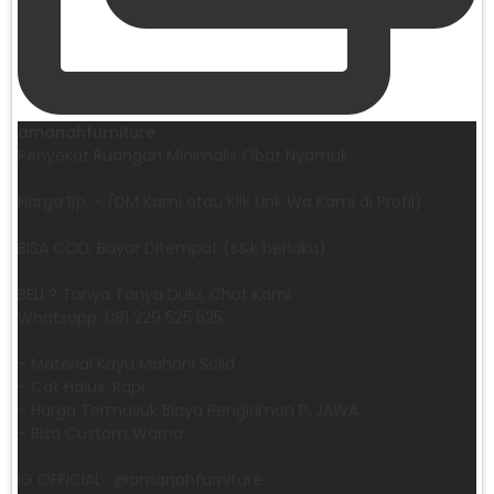
amanahfurniture
Penyekat Ruangan Minimalis Obat Nyamuk
Harga Rp. - (DM Kami atau Klik Link Wa Kami di Profil)
BISA COD, Bayar Ditempat (s&k berlaku)
BELI ? Tanya Tanya Dulu, Chat Kami :
Whatsapp. 081 229 525 525
- Material Kayu Mahoni Solid
- Cat Halus, Rapi
- Harga Termasuk Biaya Pengiriman P. JAWA
- Bisa Custom Warna
IG OFFICIAL : @amanahfurniture