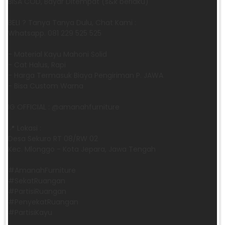
BISA COD, Bayar Ditempat (s&k berlaku)
BELI ? Tanya Tanya Dulu, Chat Kami :
Whatsapp. 081 229 525 525
- Material Kayu Mahoni Solid
- Cat Halus, Rapi
- Harga Termasuk Biaya Pengiriman P. JAWA
- Bisa Custom Warna
IG OFFICIAL : @amanahfurniture
📍 Lokasi :
Desa Sekuro RT 08/RW 02
Kec. Mlonggo - Kota Jepara, Jawa Tengah
​#AmanahFurniture
​#SekatRuangan
​#PartisiRuangan
​#PenyekatRuangan
​#PartisiKayu