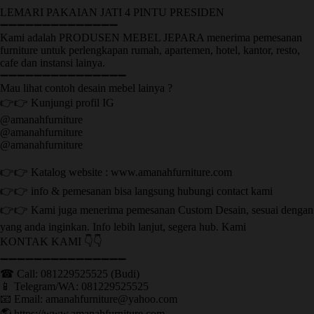
LEMARI PAKAIAN JATI 4 PINTU PRESIDEN
➖➖➖➖➖➖➖➖➖➖➖➖➖➖
Kami adalah PRODUSEN MEBEL JEPARA menerima pemesanan
furniture untuk perlengkapan rumah, apartemen, hotel, kantor, resto,
cafe dan instansi lainya.
➖➖➖➖➖➖➖➖➖➖➖➖➖➖➖
Mau lihat contoh desain mebel lainya ?
👉👉 Kunjungi profil IG
@amanahfurniture
@amanahfurniture
@amanahfurniture
👉👉 Katalog website : www.amanahfurniture.com
👉👉 info & pemesanan bisa langsung hubungi contact kami
👉👉 Kami juga menerima pemesanan Custom Desain, sesuai dengan
yang anda inginkan. Info lebih lanjut, segera hub. Kami
KONTAK KAMI 👇👇
➖➖➖➖➖➖➖➖➖➖➖➖➖➖➖ ㅤ
☎ Call: 081229525525 (Budi)
📱 Telegram/WA: 081229525525
📧 Email: amanahfurniture@yahoo.com
🌎 https://www.amanahfurniture.com