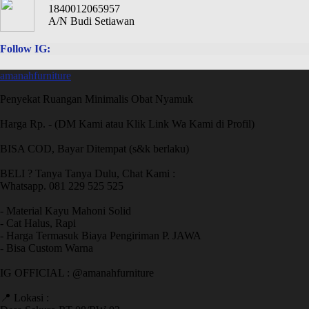
1840012065957
A/N Budi Setiawan
Follow IG:
amanahfurniture
Penyekat Ruangan Minimalis Obat Nyamuk
Harga Rp. - (DM Kami atau Klik Link Wa Kami di Profil)
BISA COD, Bayar Ditempat (s&k berlaku)
BELI ? Tanya Tanya Dulu, Chat Kami :
Whatsapp. 081 229 525 525
- Material Kayu Mahoni Solid
- Cat Halus, Rapi
- Harga Termasuk Biaya Pengiriman P. JAWA
- Bisa Custom Warna
IG OFFICIAL : @amanahfurniture
📍 Lokasi :