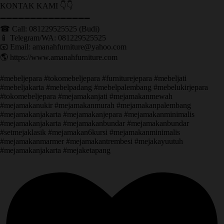
KONTAK KAMI 👇👇
➖➖➖➖➖➖➖➖➖➖➖➖➖➖➖ ㅤ
☎ Call: 081229525525 (Budi)
📱 Telegram/WA: 081229525525
📧 Email: amanahfurniture@yahoo.com
🌎 https://www.amanahfurniture.com
#mebeljepara #tokomebeljepara #furniturejepara #mebeljati
#mebeljakarta #mebelpadang #mebelpalembang #mebelukirjepara
#tokomebeljepara #mejamakanjati #mejamakanmewah
#mejamakanukir #mejamakanmurah #mejamakanpalembang
#mejamakanjakarta #mejamakanjepara #mejamakanminimalis
#mejamakanjakarta #mejamakanbundar #mejamakanbundar
#setmejaklasik #mejamakan6kursi #mejamakanminimalis
#mejamakanmarmer #mejamakantrembesi #mejakayuutuh
#mejamakanjakarta #mejaketapang