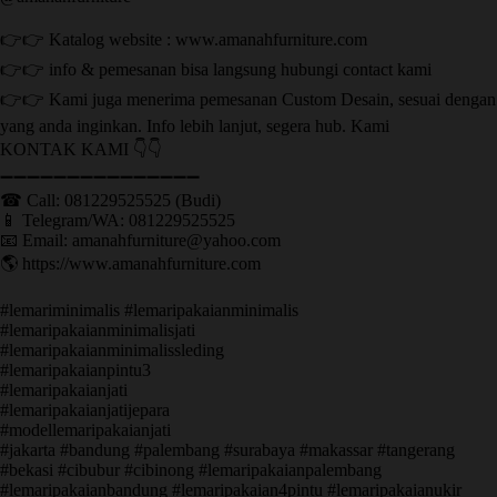
👉👉 Katalog website : www.amanahfurniture.com
👉👉 info & pemesanan bisa langsung hubungi contact kami
👉👉 Kami juga menerima pemesanan Custom Desain, sesuai dengan
yang anda inginkan. Info lebih lanjut, segera hub. Kami
KONTAK KAMI 👇👇
➖➖➖➖➖➖➖➖➖➖➖➖➖➖➖ ㅤ
☎ Call: 081229525525 (Budi)
📱 Telegram/WA: 081229525525
📧 Email: amanahfurniture@yahoo.com
🌎 https://www.amanahfurniture.com
#lemariminimalis #lemaripakaianminimalis
#lemaripakaianminimalisjati
#lemaripakaianminimalissleding
#lemaripakaianpintu3
#lemaripakaianjati
#lemaripakaianjatijepara
#modellemaripakaianjati
#jakarta #bandung #palembang #surabaya #makassar #tangerang
#bekasi #cibubur #cibinong #lemaripakaianpalembang
#lemaripakaianbandung #lemaripakaian4pintu #lemaripakaianukir