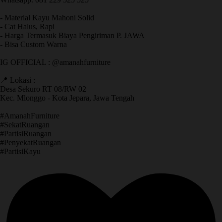
- Material Kayu Mahoni Solid
- Cat Halus, Rapi
- Harga Termasuk Biaya Pengiriman P. JAWA
- Bisa Custom Warna
IG OFFICIAL : @amanahfurniture
📍 Lokasi :
Desa Sekuro RT 08/RW 02
Kec. Mlonggo - Kota Jepara, Jawa Tengah
​#AmanahFurniture
​#SekatRuangan
​#PartisiRuangan
​#PenyekatRuangan
​#PartisiKayu