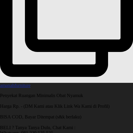
amanahfurniture
Penyekat Ruangan Minimalis Obat Nyamuk
Harga Rp. - (DM Kami atau Klik Link Wa Kami di Profil)
BISA COD, Bayar Ditempat (s&k berlaku)
BELI ? Tanya Tanya Dulu, Chat Kami :
Whatsapp. 081 229 525 525