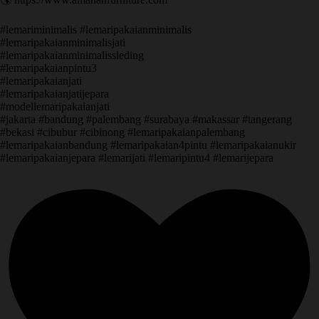
#lemariminimalis #lemaripakaianminimalis
#lemaripakaianminimalisjati
#lemaripakaianminimalissleding
#lemaripakaianpintu3
#lemaripakaianjati
#lemaripakaianjatijepara
#modellemaripakaianjati
#jakarta #bandung #palembang #surabaya #makassar #tangerang
#bekasi #cibubur #cibinong #lemaripakaianpalembang
#lemaripakaianbandung #lemaripakaian4pintu #lemaripakaianukir
#lemaripakaianjepara #lemarijati #lemaripintu4 #lemarijepara