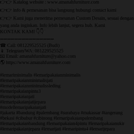
👉👉 Katalog website : www.amanahfurniture.com
👉👉 info & pemesanan bisa langsung hubungi contact kami
👉👉 Kami juga menerima pemesanan Custom Desain, sesuai dengan
yang anda inginkan. Info lebih lanjut, segera hub. Kami
KONTAK KAMI 👇👇
➖➖➖➖➖➖➖➖➖➖➖➖➖➖➖ ㅤ
☎ Call: 081229525525 (Budi)
📱 Telegram/WA: 081229525525
📧 Email: amanahfurniture@yahoo.com
🌎 https://www.amanahfurniture.com
#lemariminimalis #lemaripakaianminimalis
#lemaripakaianminimalisjati
#lemaripakaianminimalissleding
#lemaripakaianpintu3
#lemaripakaianjati
#lemaripakaianjatijepara
#modellemaripakaianjati
#jakarta #bandung #palembang #surabaya #makassar #tangerang
#bekasi #cibubur #cibinong #lemaripakaianpalembang
#lemaripakaianbandung #lemaripakaian4pintu #lemaripakaianukir
#lemaripakaianjepara #lemarijati #lemaripintu4 #lemarijepara