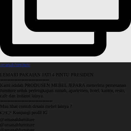
amanahfurniture
LEMARI PAKAIAN JATI 4 PINTU PRESIDEN
➖➖➖➖➖➖➖➖➖➖➖➖➖➖
Kami adalah PRODUSEN MEBEL JEPARA menerima pemesanan
furniture untuk perlengkapan rumah, apartemen, hotel, kantor, resto,
cafe dan instansi lainya.
➖➖➖➖➖➖➖➖➖➖➖➖➖➖➖
Mau lihat contoh desain mebel lainya ?
👉👉 Kunjungi profil IG
@amanahfurniture
@amanahfurniture
@amanahfurniture