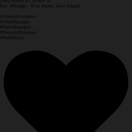
Desa Sekuro RT 08/RW 02
Kec. Mlonggo - Kota Jepara, Jawa Tengah
​#AmanahFurniture
​#SekatRuangan
​#PartisiRuangan
​#PenyekatRuangan
​#PartisiKayu