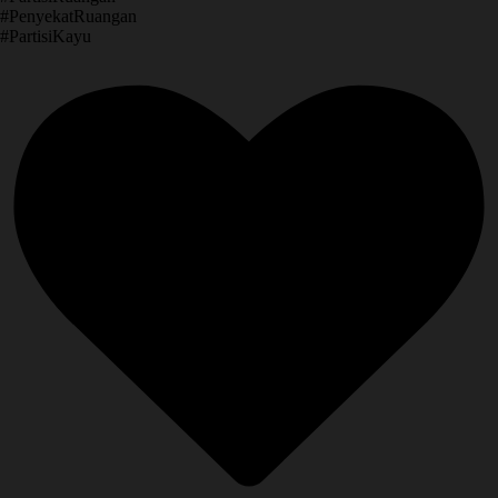
​#PenyekatRuangan
​#PartisiKayu