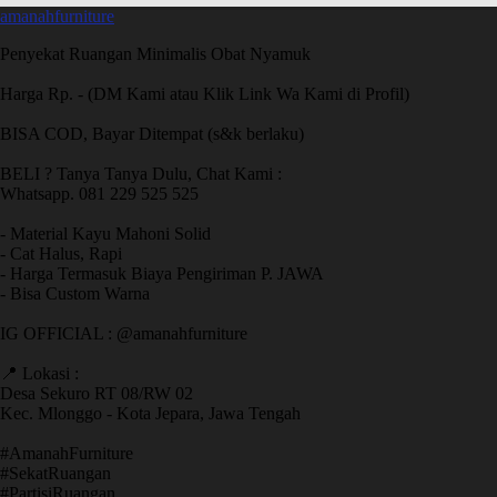
amanahfurniture
Penyekat Ruangan Minimalis Obat Nyamuk
Harga Rp. - (DM Kami atau Klik Link Wa Kami di Profil)
BISA COD, Bayar Ditempat (s&k berlaku)
BELI ? Tanya Tanya Dulu, Chat Kami :
Whatsapp. 081 229 525 525
- Material Kayu Mahoni Solid
- Cat Halus, Rapi
- Harga Termasuk Biaya Pengiriman P. JAWA
- Bisa Custom Warna
IG OFFICIAL : @amanahfurniture
📍 Lokasi :
Desa Sekuro RT 08/RW 02
Kec. Mlonggo - Kota Jepara, Jawa Tengah
​#AmanahFurniture
​#SekatRuangan
​#PartisiRuangan