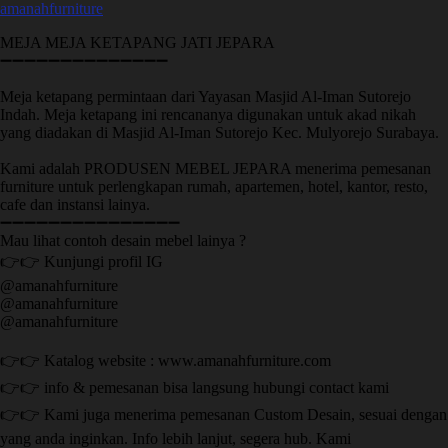
amanahfurniture
MEJA MEJA KETAPANG JATI JEPARA
➖➖➖➖➖➖➖➖➖➖➖➖➖➖
Meja ketapang permintaan dari Yayasan Masjid Al-Iman Sutorejo
Indah. Meja ketapang ini rencananya digunakan untuk akad nikah
yang diadakan di Masjid Al-Iman Sutorejo Kec. Mulyorejo Surabaya.
Kami adalah PRODUSEN MEBEL JEPARA menerima pemesanan
furniture untuk perlengkapan rumah, apartemen, hotel, kantor, resto,
cafe dan instansi lainya.
➖➖➖➖➖➖➖➖➖➖➖➖➖➖➖
Mau lihat contoh desain mebel lainya ?
👉👉 Kunjungi profil IG
@amanahfurniture
@amanahfurniture
@amanahfurniture
👉👉 Katalog website : www.amanahfurniture.com
👉👉 info & pemesanan bisa langsung hubungi contact kami
👉👉 Kami juga menerima pemesanan Custom Desain, sesuai dengan
yang anda inginkan. Info lebih lanjut, segera hub. Kami