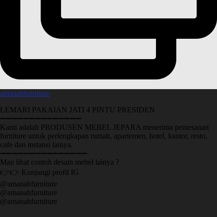
amanahfurniture
LEMARI PAKAIAN JATI 4 PINTU PRESIDEN
➖➖➖➖➖➖➖➖➖➖➖➖➖➖
Kami adalah PRODUSEN MEBEL JEPARA menerima pemesanan
furniture untuk perlengkapan rumah, apartemen, hotel, kantor, resto,
cafe dan instansi lainya.
➖➖➖➖➖➖➖➖➖➖➖➖➖➖➖
Mau lihat contoh desain mebel lainya ?
👉👉 Kunjungi profil IG
@amanahfurniture
@amanahfurniture
@amanahfurniture