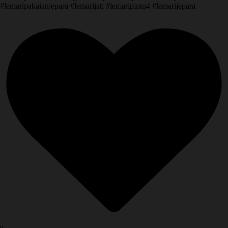
#lemaripakaianjepara #lemarijati #lemaripintu4 #lemarijepara