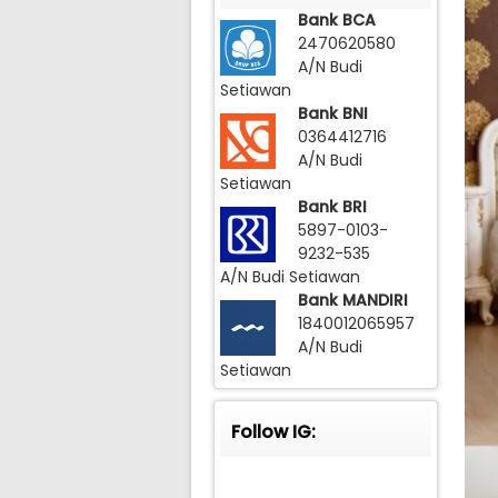
Bank BCA
2470620580
A/N Budi
Setiawan
Bank BNI
0364412716
A/N Budi
Setiawan
Bank BRI
5897-0103-
9232-535
A/N Budi Setiawan
Bank MANDIRI
1840012065957
A/N Budi
Setiawan
Follow IG: