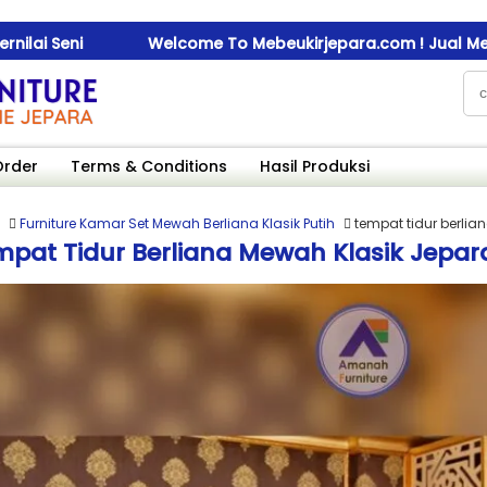
i Seni
Welcome To Mebeukirjepara.com ! Jual Mebel Uki
i Seni
Welcome To Mebeukirjepara.com ! Jual Mebel Uki
i Seni
Welcome To Mebeukirjepara.com ! Jual Mebel Uki
Order
Terms & Conditions
Hasil Produksi
Furniture Kamar Set Mewah Berliana Klasik Putih
tempat tidur berlia
pat Tidur Berliana Mewah Klasik Jepar