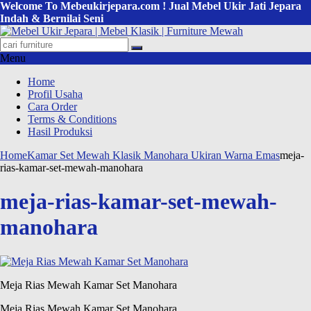
Welcome To Mebeukirjepara.com ! Jual Mebel Ukir Jati Jepara
Indah & Bernilai Seni
Menu
Home
Profil Usaha
Cara Order
Terms & Conditions
Hasil Produksi
Home
Kamar Set Mewah Klasik Manohara Ukiran Warna Emas
meja-
rias-kamar-set-mewah-manohara
meja-rias-kamar-set-mewah-
manohara
Meja Rias Mewah Kamar Set Manohara
Meja Rias Mewah Kamar Set Manohara