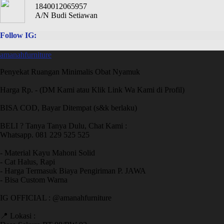
1840012065957
A/N Budi Setiawan
Follow IG:
amanahfurniture
Penyekat Ruangan Minimalis Obat Nyamuk
Harga Rp. - (DM Kami atau Klik Link Wa Kami di Profil)
BISA COD, Bayar Ditempat (s&k berlaku)
BELI ? Tanya Tanya Dulu, Chat Kami :
Whatsapp. 081 229 525 525
- Material Kayu Mahoni Solid
- Cat Halus, Rapi
- Harga Termasuk Biaya Pengiriman P. JAWA
- Bisa Custom Warna
IG OFFICIAL : @amanahfurniture
📍 Lokasi :