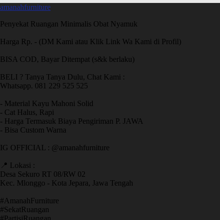
amanahfurniture
Penyekat Ruangan Minimalis Obat Nyamuk
Harga Rp. - (DM Kami atau Klik Link Wa Kami di Profil)
BISA COD, Bayar Ditempat (s&k berlaku)
BELI ? Tanya Tanya Dulu, Chat Kami :
Whatsapp. 081 229 525 525
- Material Kayu Mahoni Solid
- Cat Halus, Rapi
- Harga Termasuk Biaya Pengiriman P. JAWA
- Bisa Custom Warna
IG OFFICIAL : @amanahfurniture
📍 Lokasi :
Desa Sekuro RT 08/RW 02
Kec. Mlonggo - Kota Jepara, Jawa Tengah
​#AmanahFurniture
​#SekatRuangan
​#PartisiRuangan