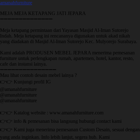
amanahfurniture
MEJA MEJA KETAPANG JATI JEPARA
➖➖➖➖➖➖➖➖➖➖➖➖➖➖
Meja ketapang permintaan dari Yayasan Masjid Al-Iman Sutorejo
Indah. Meja ketapang ini rencananya digunakan untuk akad nikah
yang diadakan di Masjid Al-Iman Sutorejo Kec. Mulyorejo Surabaya.
Kami adalah PRODUSEN MEBEL JEPARA menerima pemesanan
furniture untuk perlengkapan rumah, apartemen, hotel, kantor, resto,
cafe dan instansi lainya.
➖➖➖➖➖➖➖➖➖➖➖➖➖➖➖
Mau lihat contoh desain mebel lainya ?
👉👉 Kunjungi profil IG
@amanahfurniture
@amanahfurniture
@amanahfurniture
👉👉 Katalog website : www.amanahfurniture.com
👉👉 info & pemesanan bisa langsung hubungi contact kami
👉👉 Kami juga menerima pemesanan Custom Desain, sesuai dengan
yang anda inginkan. Info lebih lanjut, segera hub. Kami