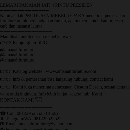
LEMARI PAKAIAN JATI 4 PINTU PRESIDEN
➖➖➖➖➖➖➖➖➖➖➖➖➖➖
Kami adalah PRODUSEN MEBEL JEPARA menerima pemesanan
furniture untuk perlengkapan rumah, apartemen, hotel, kantor, resto,
cafe dan instansi lainya.
➖➖➖➖➖➖➖➖➖➖➖➖➖➖➖
Mau lihat contoh desain mebel lainya ?
👉👉 Kunjungi profil IG
@amanahfurniture
@amanahfurniture
@amanahfurniture
👉👉 Katalog website : www.amanahfurniture.com
👉👉 info & pemesanan bisa langsung hubungi contact kami
👉👉 Kami juga menerima pemesanan Custom Desain, sesuai dengan
yang anda inginkan. Info lebih lanjut, segera hub. Kami
KONTAK KAMI 👇👇
➖➖➖➖➖➖➖➖➖➖➖➖➖➖➖ ㅤ
☎ Call: 081229525525 (Budi)
📱 Telegram/WA: 081229525525
📧 Email: amanahfurniture@yahoo.com
🌎 https://www.amanahfurniture.com