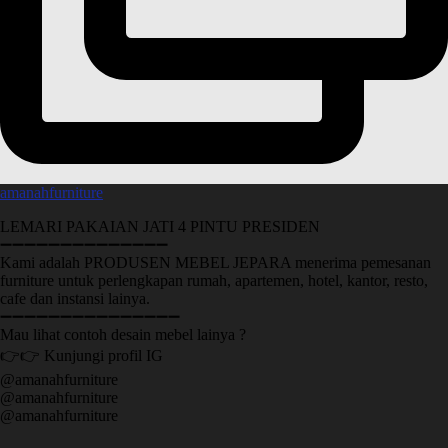
amanahfurniture
LEMARI PAKAIAN JATI 4 PINTU PRESIDEN
➖➖➖➖➖➖➖➖➖➖➖➖➖➖
Kami adalah PRODUSEN MEBEL JEPARA menerima pemesanan
furniture untuk perlengkapan rumah, apartemen, hotel, kantor, resto,
cafe dan instansi lainya.
➖➖➖➖➖➖➖➖➖➖➖➖➖➖➖
Mau lihat contoh desain mebel lainya ?
👉👉 Kunjungi profil IG
@amanahfurniture
@amanahfurniture
@amanahfurniture