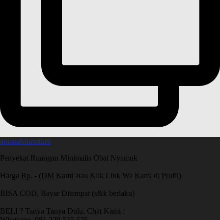
amanahfurniture
Penyekat Ruangan Minimalis Obat Nyamuk
Harga Rp. - (DM Kami atau Klik Link Wa Kami di Profil)
BISA COD, Bayar Ditempat (s&k berlaku)
BELI ? Tanya Tanya Dulu, Chat Kami :
Whatsapp. 081 229 525 525