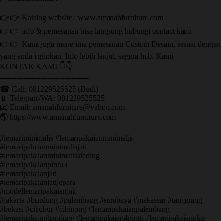
👉👉 Katalog website : www.amanahfurniture.com
👉👉 info & pemesanan bisa langsung hubungi contact kami
👉👉 Kami juga menerima pemesanan Custom Desain, sesuai dengan
yang anda inginkan. Info lebih lanjut, segera hub. Kami
KONTAK KAMI 👇👇
➖➖➖➖➖➖➖➖➖➖➖➖➖➖➖ ㅤ
☎ Call: 081229525525 (Budi)
📱 Telegram/WA: 081229525525
📧 Email: amanahfurniture@yahoo.com
🌎 https://www.amanahfurniture.com
#lemariminimalis #lemaripakaianminimalis
#lemaripakaianminimalisjati
#lemaripakaianminimalissleding
#lemaripakaianpintu3
#lemaripakaianjati
#lemaripakaianjatijepara
#modellemaripakaianjati
#jakarta #bandung #palembang #surabaya #makassar #tangerang
#bekasi #cibubur #cibinong #lemaripakaianpalembang
#lemaripakaianbandung #lemaripakaian4pintu #lemaripakaianukir