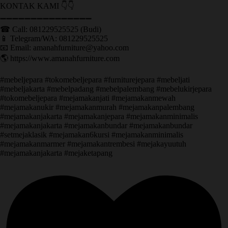
KONTAK KAMI 👇👇
➖➖➖➖➖➖➖➖➖➖➖➖➖➖➖ ㅤ
☎ Call: 081229525525 (Budi)
📱 Telegram/WA: 081229525525
📧 Email: amanahfurniture@yahoo.com
🌎 https://www.amanahfurniture.com
#mebeljepara #tokomebeljepara #furniturejepara #mebeljati
#mebeljakarta #mebelpadang #mebelpalembang #mebelukirjepara
#tokomebeljepara #mejamakanjati #mejamakanmewah
#mejamakanukir #mejamakanmurah #mejamakanpalembang
#mejamakanjakarta #mejamakanjepara #mejamakanminimalis
#mejamakanjakarta #mejamakanbundar #mejamakanbundar
#setmejaklasik #mejamakan6kursi #mejamakanminimalis
#mejamakanmarmer #mejamakantrembesi #mejakayuutuh
#mejamakanjakarta #mejaketapang