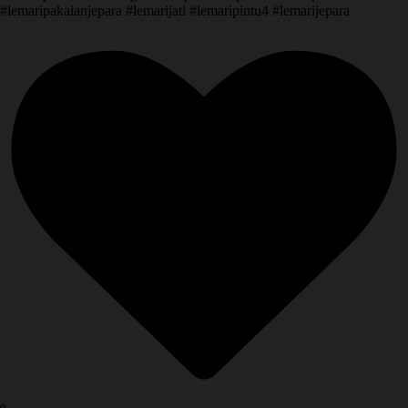
#lemaripakaianjepara #lemarijati #lemaripintu4 #lemarijepara