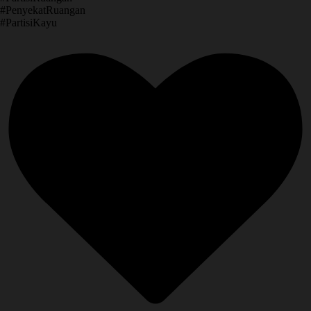
​#PenyekatRuangan
​#PartisiKayu