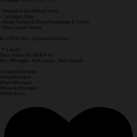
- Material Kayu Mahoni Solid
- Cat Halus, Rapi
- Harga Termasuk Biaya Pengiriman P. JAWA
- Bisa Custom Warna
IG OFFICIAL : @amanahfurniture
📍 Lokasi :
Desa Sekuro RT 08/RW 02
Kec. Mlonggo - Kota Jepara, Jawa Tengah
​#AmanahFurniture
​#SekatRuangan
​#PartisiRuangan
​#PenyekatRuangan
​#PartisiKayu