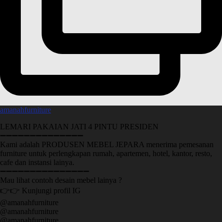
amanahfurniture
LEMARI PAKAIAN JATI 4 PINTU PRESIDEN
➖➖➖➖➖➖➖➖➖➖➖➖➖➖
Kami adalah PRODUSEN MEBEL JEPARA menerima pemesanan
furniture untuk perlengkapan rumah, apartemen, hotel, kantor, resto,
cafe dan instansi lainya.
➖➖➖➖➖➖➖➖➖➖➖➖➖➖➖
Mau lihat contoh desain mebel lainya ?
👉👉 Kunjungi profil IG
@amanahfurniture
@amanahfurniture
@amanahfurniture