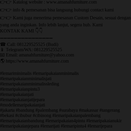
👉👉 Katalog website : www.amanahfurniture.com
👉👉 info & pemesanan bisa langsung hubungi contact kami
👉👉 Kami juga menerima pemesanan Custom Desain, sesuai dengan
yang anda inginkan. Info lebih lanjut, segera hub. Kami
KONTAK KAMI 👇👇
➖➖➖➖➖➖➖➖➖➖➖➖➖➖➖ ㅤ
☎ Call: 081229525525 (Budi)
📱 Telegram/WA: 081229525525
📧 Email: amanahfurniture@yahoo.com
🌎 https://www.amanahfurniture.com
#lemariminimalis #lemaripakaianminimalis
#lemaripakaianminimalisjati
#lemaripakaianminimalissleding
#lemaripakaianpintu3
#lemaripakaianjati
#lemaripakaianjatijepara
#modellemaripakaianjati
#jakarta #bandung #palembang #surabaya #makassar #tangerang
#bekasi #cibubur #cibinong #lemaripakaianpalembang
#lemaripakaianbandung #lemaripakaian4pintu #lemaripakaianukir
#lemaripakaianjepara #lemarijati #lemaripintu4 #lemarijepara