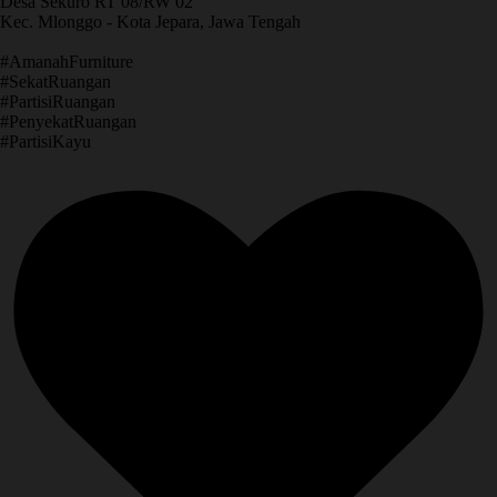
Desa Sekuro RT 08/RW 02
Kec. Mlonggo - Kota Jepara, Jawa Tengah
​#AmanahFurniture
​#SekatRuangan
​#PartisiRuangan
​#PenyekatRuangan
​#PartisiKayu