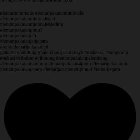
#lemariminimalis #lemaripakaianminimalis
#lemaripakaianminimalisjati
#lemaripakaianminimalissleding
#lemaripakaianpintu3
#lemaripakaianjati
#lemaripakaianjatijepara
#modellemaripakaianjati
#jakarta #bandung #palembang #surabaya #makassar #tangerang
#bekasi #cibubur #cibinong #lemaripakaianpalembang
#lemaripakaianbandung #lemaripakaian4pintu #lemaripakaianukir
#lemaripakaianjepara #lemarijati #lemaripintu4 #lemarijepara