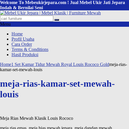
Welcome To Mebeukirjepara.com ! Jual Mebel Ukir Jati Jepara
Indah & Bernilai Seni
Menu
Home
Profil Usaha
Cara Order
Terms & Conditions
Hasil Produksi
Home
1 Set Kamar Tidur Mewah Royal Louis Rococo Gold
meja-rias-
kamar-set-mewah-louis
meja-rias-kamar-set-mewah-
louis
Meja Rias Mewah Klasik Louis Rococo
meja rias emas, meja hias mewah jepara, meja dandan mewah