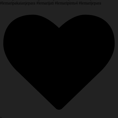
#lemaripakaianjepara #lemarijati #lemaripintu4 #lemarijepara