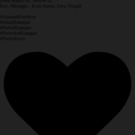
Desa Sekuro RT 08/RW 02
Kec. Mlonggo - Kota Jepara, Jawa Tengah
​#AmanahFurniture
​#SekatRuangan
​#PartisiRuangan
​#PenyekatRuangan
​#PartisiKayu