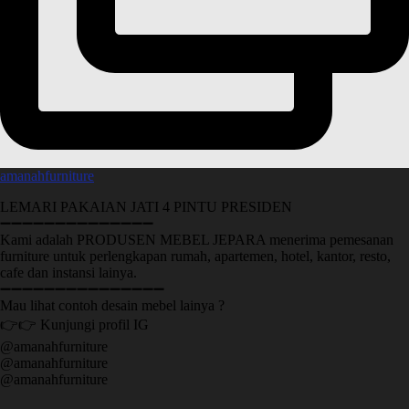
amanahfurniture
LEMARI PAKAIAN JATI 4 PINTU PRESIDEN
➖➖➖➖➖➖➖➖➖➖➖➖➖➖
Kami adalah PRODUSEN MEBEL JEPARA menerima pemesanan
furniture untuk perlengkapan rumah, apartemen, hotel, kantor, resto,
cafe dan instansi lainya.
➖➖➖➖➖➖➖➖➖➖➖➖➖➖➖
Mau lihat contoh desain mebel lainya ?
👉👉 Kunjungi profil IG
@amanahfurniture
@amanahfurniture
@amanahfurniture