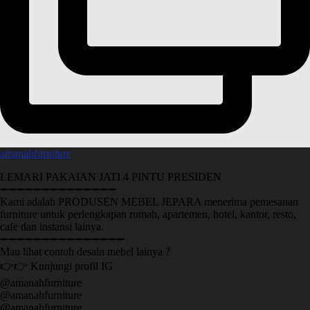
amanahfurniture
LEMARI PAKAIAN JATI 4 PINTU PRESIDEN
➖➖➖➖➖➖➖➖➖➖➖➖➖➖
Kami adalah PRODUSEN MEBEL JEPARA menerima pemesanan
furniture untuk perlengkapan rumah, apartemen, hotel, kantor, resto,
cafe dan instansi lainya.
➖➖➖➖➖➖➖➖➖➖➖➖➖➖➖
Mau lihat contoh desain mebel lainya ?
👉👉 Kunjungi profil IG
@amanahfurniture
@amanahfurniture
@amanahfurniture