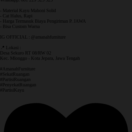
- Material Kayu Mahoni Solid
- Cat Halus, Rapi
- Harga Termasuk Biaya Pengiriman P. JAWA
- Bisa Custom Warna
IG OFFICIAL : @amanahfurniture
📍 Lokasi :
Desa Sekuro RT 08/RW 02
Kec. Mlonggo - Kota Jepara, Jawa Tengah
​#AmanahFurniture
​#SekatRuangan
​#PartisiRuangan
​#PenyekatRuangan
​#PartisiKayu