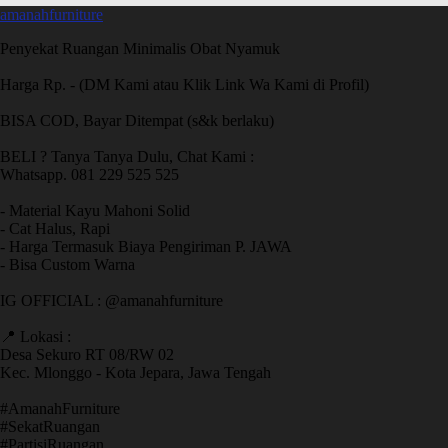
amanahfurniture
Penyekat Ruangan Minimalis Obat Nyamuk
Harga Rp. - (DM Kami atau Klik Link Wa Kami di Profil)
BISA COD, Bayar Ditempat (s&k berlaku)
BELI ? Tanya Tanya Dulu, Chat Kami :
Whatsapp. 081 229 525 525
- Material Kayu Mahoni Solid
- Cat Halus, Rapi
- Harga Termasuk Biaya Pengiriman P. JAWA
- Bisa Custom Warna
IG OFFICIAL : @amanahfurniture
📍 Lokasi :
Desa Sekuro RT 08/RW 02
Kec. Mlonggo - Kota Jepara, Jawa Tengah
​#AmanahFurniture
​#SekatRuangan
​#PartisiRuangan