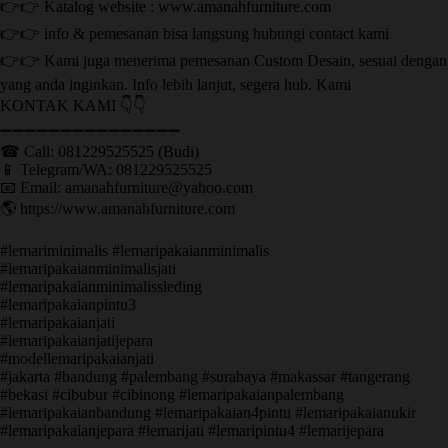
👉👉 Katalog website : www.amanahfurniture.com
👉👉 info & pemesanan bisa langsung hubungi contact kami
👉👉 Kami juga menerima pemesanan Custom Desain, sesuai dengan
yang anda inginkan. Info lebih lanjut, segera hub. Kami
KONTAK KAMI 👇👇
➖➖➖➖➖➖➖➖➖➖➖➖➖➖➖ ㅤ
☎ Call: 081229525525 (Budi)
📱 Telegram/WA: 081229525525
📧 Email: amanahfurniture@yahoo.com
🌎 https://www.amanahfurniture.com
#lemariminimalis #lemaripakaianminimalis
#lemaripakaianminimalisjati
#lemaripakaianminimalissleding
#lemaripakaianpintu3
#lemaripakaianjati
#lemaripakaianjatijepara
#modellemaripakaianjati
#jakarta #bandung #palembang #surabaya #makassar #tangerang
#bekasi #cibubur #cibinong #lemaripakaianpalembang
#lemaripakaianbandung #lemaripakaian4pintu #lemaripakaianukir
#lemaripakaianjepara #lemarijati #lemaripintu4 #lemarijepara