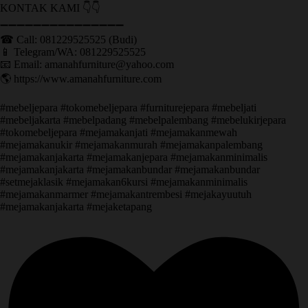
KONTAK KAMI 👇👇
➖➖➖➖➖➖➖➖➖➖➖➖➖➖➖ ㅤ
☎ Call: 081229525525 (Budi)
📱 Telegram/WA: 081229525525
📧 Email: amanahfurniture@yahoo.com
🌎 https://www.amanahfurniture.com
#mebeljepara #tokomebeljepara #furniturejepara #mebeljati
#mebeljakarta #mebelpadang #mebelpalembang #mebelukirjepara
#tokomebeljepara #mejamakanjati #mejamakanmewah
#mejamakanukir #mejamakanmurah #mejamakanpalembang
#mejamakanjakarta #mejamakanjepara #mejamakanminimalis
#mejamakanjakarta #mejamakanbundar #mejamakanbundar
#setmejaklasik #mejamakan6kursi #mejamakanminimalis
#mejamakanmarmer #mejamakantrembesi #mejakayuutuh
#mejamakanjakarta #mejaketapang