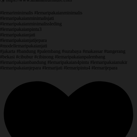
#lemariminimalis #lemaripakaianminimalis
#lemaripakaianminimalisjati
#lemaripakaianminimalissleding
#lemaripakaianpintu3
#lemaripakaianjati
#lemaripakaianjatijepara
#modellemaripakaianjati
#jakarta #bandung #palembang #surabaya #makassar #tangerang
#bekasi #cibubur #cibinong #lemaripakaianpalembang
#lemaripakaianbandung #lemaripakaian4pintu #lemaripakaianukir
#lemaripakaianjepara #lemarijati #lemaripintu4 #lemarijepara