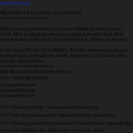
amanahfurniture
MEJA MEJA KETAPANG JATI JEPARA
➖➖➖➖➖➖➖➖➖➖➖➖➖➖
Meja ketapang permintaan dari Yayasan Masjid Al-Iman Sutorejo
Indah. Meja ketapang ini rencananya digunakan untuk akad nikah
yang diadakan di Masjid Al-Iman Sutorejo Kec. Mulyorejo Surabaya.
Kami adalah PRODUSEN MEBEL JEPARA menerima pemesanan
furniture untuk perlengkapan rumah, apartemen, hotel, kantor, resto,
cafe dan instansi lainya.
➖➖➖➖➖➖➖➖➖➖➖➖➖➖➖
Mau lihat contoh desain mebel lainya ?
👉👉 Kunjungi profil IG
@amanahfurniture
@amanahfurniture
@amanahfurniture
👉👉 Katalog website : www.amanahfurniture.com
👉👉 info & pemesanan bisa langsung hubungi contact kami
👉👉 Kami juga menerima pemesanan Custom Desain, sesuai dengan
yang anda inginkan. Info lebih lanjut, segera hub. Kami