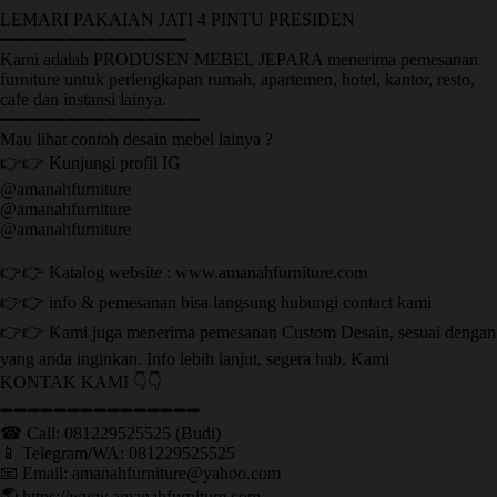
LEMARI PAKAIAN JATI 4 PINTU PRESIDEN
➖➖➖➖➖➖➖➖➖➖➖➖➖➖
Kami adalah PRODUSEN MEBEL JEPARA menerima pemesanan
furniture untuk perlengkapan rumah, apartemen, hotel, kantor, resto,
cafe dan instansi lainya.
➖➖➖➖➖➖➖➖➖➖➖➖➖➖➖
Mau lihat contoh desain mebel lainya ?
👉👉 Kunjungi profil IG
@amanahfurniture
@amanahfurniture
@amanahfurniture
👉👉 Katalog website : www.amanahfurniture.com
👉👉 info & pemesanan bisa langsung hubungi contact kami
👉👉 Kami juga menerima pemesanan Custom Desain, sesuai dengan
yang anda inginkan. Info lebih lanjut, segera hub. Kami
KONTAK KAMI 👇👇
➖➖➖➖➖➖➖➖➖➖➖➖➖➖➖ ㅤ
☎ Call: 081229525525 (Budi)
📱 Telegram/WA: 081229525525
📧 Email: amanahfurniture@yahoo.com
🌎 https://www.amanahfurniture.com