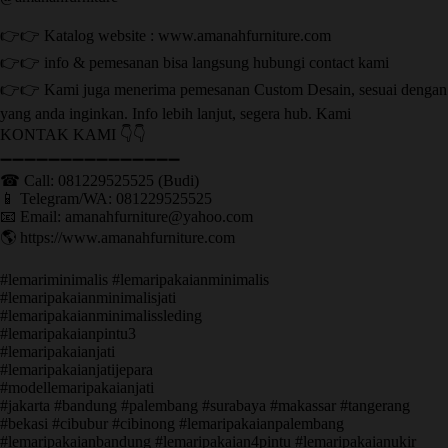
👉👉 Katalog website : www.amanahfurniture.com
👉👉 info & pemesanan bisa langsung hubungi contact kami
👉👉 Kami juga menerima pemesanan Custom Desain, sesuai dengan
yang anda inginkan. Info lebih lanjut, segera hub. Kami
KONTAK KAMI 👇👇
➖➖➖➖➖➖➖➖➖➖➖➖➖➖➖ ㅤ
☎ Call: 081229525525 (Budi)
📱 Telegram/WA: 081229525525
📧 Email: amanahfurniture@yahoo.com
🌎 https://www.amanahfurniture.com
#lemariminimalis #lemaripakaianminimalis
#lemaripakaianminimalisjati
#lemaripakaianminimalissleding
#lemaripakaianpintu3
#lemaripakaianjati
#lemaripakaianjatijepara
#modellemaripakaianjati
#jakarta #bandung #palembang #surabaya #makassar #tangerang
#bekasi #cibubur #cibinong #lemaripakaianpalembang
#lemaripakaianbandung #lemaripakaian4pintu #lemaripakaianukir