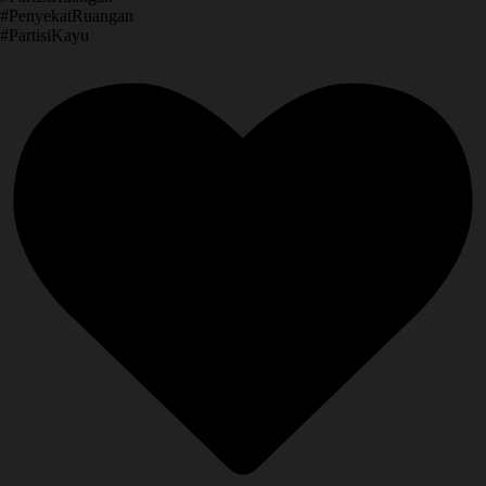
​#PenyekatRuangan
​#PartisiKayu