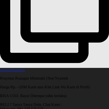
amanahfurniture
Penyekat Ruangan Minimalis Obat Nyamuk
Harga Rp. - (DM Kami atau Klik Link Wa Kami di Profil)
BISA COD, Bayar Ditempat (s&k berlaku)
BELI ? Tanya Tanya Dulu, Chat Kami :
Whatsapp. 081 229 525 525