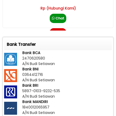
Rp (Hubungi Kami)
Chat
Call
Bank Transfer
Bank BCA
2470620580
A/N Budi Setiawan
Bank BNI
0364412716
A/N Budi Setiawan
Bank BRI
5897-0103-9232-535
A/N Budi Setiawan
Bank MANDIRI
1840012065957
A/N Budi Setiawan