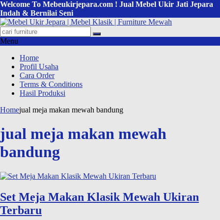
Welcome To Mebeukirjepara.com ! Jual Mebel Ukir Jati Jepara
Indah & Bernilai Seni
Menu
Home
Profil Usaha
Cara Order
Terms & Conditions
Hasil Produksi
Home
jual meja makan mewah bandung
jual meja makan mewah
bandung
Set Meja Makan Klasik Mewah Ukiran
Terbaru