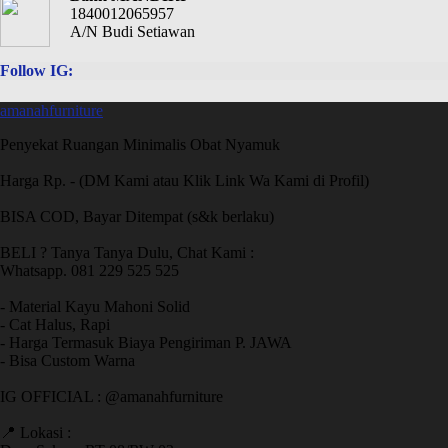
1840012065957
A/N Budi Setiawan
Follow IG:
amanahfurniture
Penyekat Ruangan Minimalis Obat Nyamuk
Harga Rp. - (DM Kami atau Klik Link Wa Kami di Profil)
BISA COD, Bayar Ditempat (s&k berlaku)
BELI ? Tanya Tanya Dulu, Chat Kami :
Whatsapp. 081 229 525 525
- Material Kayu Mahoni Solid
- Cat Halus, Rapi
- Harga Termasuk Biaya Pengiriman P. JAWA
- Bisa Custom Warna
IG OFFICIAL : @amanahfurniture
📍 Lokasi :