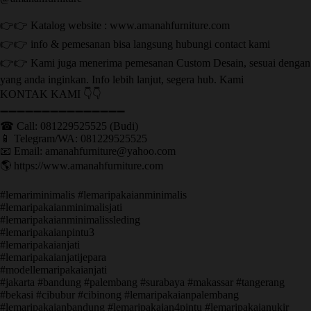
👉👉 Katalog website : www.amanahfurniture.com
👉👉 info & pemesanan bisa langsung hubungi contact kami
👉👉 Kami juga menerima pemesanan Custom Desain, sesuai dengan
yang anda inginkan. Info lebih lanjut, segera hub. Kami
KONTAK KAMI 👇👇
➖➖➖➖➖➖➖➖➖➖➖➖➖➖➖ ㅤ
☎ Call: 081229525525 (Budi)
📱 Telegram/WA: 081229525525
📧 Email: amanahfurniture@yahoo.com
🌎 https://www.amanahfurniture.com
#lemariminimalis #lemaripakaianminimalis
#lemaripakaianminimalisjati
#lemaripakaianminimalissleding
#lemaripakaianpintu3
#lemaripakaianjati
#lemaripakaianjatijepara
#modellemaripakaianjati
#jakarta #bandung #palembang #surabaya #makassar #tangerang
#bekasi #cibubur #cibinong #lemaripakaianpalembang
#lemaripakaianbandung #lemaripakaian4pintu #lemaripakaianukir