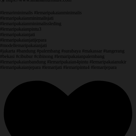
#lemariminimalis #lemaripakaianminimalis
#lemaripakaianminimalisjati
#lemaripakaianminimalissleding
#lemaripakaianpintu3
#lemaripakaianjati
#lemaripakaianjatijepara
#modellemaripakaianjati
#jakarta #bandung #palembang #surabaya #makassar #tangerang
#bekasi #cibubur #cibinong #lemaripakaianpalembang
#lemaripakaianbandung #lemaripakaian4pintu #lemaripakaianukir
#lemaripakaianjepara #lemarijati #lemaripintu4 #lemarijepara