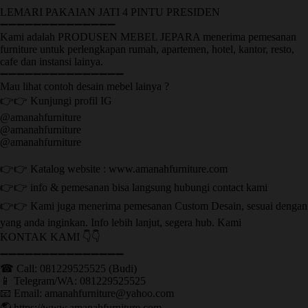
LEMARI PAKAIAN JATI 4 PINTU PRESIDEN
➖➖➖➖➖➖➖➖➖➖➖➖➖➖
Kami adalah PRODUSEN MEBEL JEPARA menerima pemesanan
furniture untuk perlengkapan rumah, apartemen, hotel, kantor, resto,
cafe dan instansi lainya.
➖➖➖➖➖➖➖➖➖➖➖➖➖➖➖
Mau lihat contoh desain mebel lainya ?
👉👉 Kunjungi profil IG
@amanahfurniture
@amanahfurniture
@amanahfurniture
👉👉 Katalog website : www.amanahfurniture.com
👉👉 info & pemesanan bisa langsung hubungi contact kami
👉👉 Kami juga menerima pemesanan Custom Desain, sesuai dengan
yang anda inginkan. Info lebih lanjut, segera hub. Kami
KONTAK KAMI 👇👇
➖➖➖➖➖➖➖➖➖➖➖➖➖➖➖ ㅤ
☎ Call: 081229525525 (Budi)
📱 Telegram/WA: 081229525525
📧 Email: amanahfurniture@yahoo.com
🌎 https://www.amanahfurniture.com