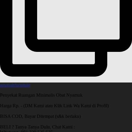
amanahfurniture
Penyekat Ruangan Minimalis Obat Nyamuk
Harga Rp. - (DM Kami atau Klik Link Wa Kami di Profil)
BISA COD, Bayar Ditempat (s&k berlaku)
BELI ? Tanya Tanya Dulu, Chat Kami :