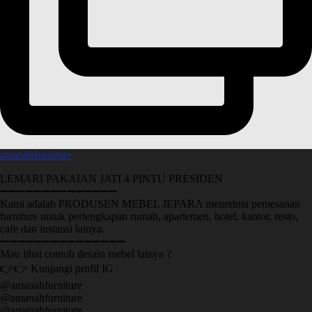
amanahfurniture
LEMARI PAKAIAN JATI 4 PINTU PRESIDEN
➖➖➖➖➖➖➖➖➖➖➖➖➖➖
Kami adalah PRODUSEN MEBEL JEPARA menerima pemesanan
furniture untuk perlengkapan rumah, apartemen, hotel, kantor, resto,
cafe dan instansi lainya.
➖➖➖➖➖➖➖➖➖➖➖➖➖➖➖
Mau lihat contoh desain mebel lainya ?
👉👉 Kunjungi profil IG
@amanahfurniture
@amanahfurniture
@amanahfurniture