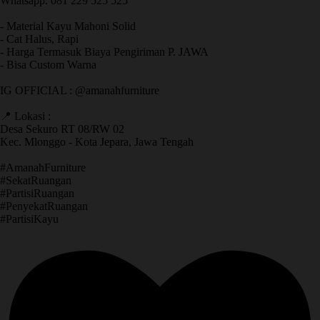
Whatsapp. 081 229 525 525
- Material Kayu Mahoni Solid
- Cat Halus, Rapi
- Harga Termasuk Biaya Pengiriman P. JAWA
- Bisa Custom Warna
IG OFFICIAL : @amanahfurniture
📍 Lokasi :
Desa Sekuro RT 08/RW 02
Kec. Mlonggo - Kota Jepara, Jawa Tengah
​#AmanahFurniture
​#SekatRuangan
​#PartisiRuangan
​#PenyekatRuangan
​#PartisiKayu