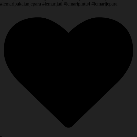
#lemaripakaianjepara #lemarijati #lemaripintu4 #lemarijepara