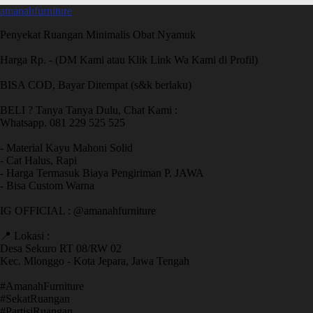
amanahfurniture
Penyekat Ruangan Minimalis Obat Nyamuk
Harga Rp. - (DM Kami atau Klik Link Wa Kami di Profil)
BISA COD, Bayar Ditempat (s&k berlaku)
BELI ? Tanya Tanya Dulu, Chat Kami :
Whatsapp. 081 229 525 525
- Material Kayu Mahoni Solid
- Cat Halus, Rapi
- Harga Termasuk Biaya Pengiriman P. JAWA
- Bisa Custom Warna
IG OFFICIAL : @amanahfurniture
📍 Lokasi :
Desa Sekuro RT 08/RW 02
Kec. Mlonggo - Kota Jepara, Jawa Tengah
​#AmanahFurniture
​#SekatRuangan
​#PartisiRuangan