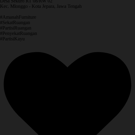
Desa Sekuro RT 08/RW 02
Kec. Mlonggo - Kota Jepara, Jawa Tengah
​#AmanahFurniture
​#SekatRuangan
​#PartisiRuangan
​#PenyekatRuangan
​#PartisiKayu