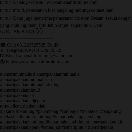
👉👉 Katalog website : www.amanahfurniture.com
👉👉 info & pemesanan bisa langsung hubungi contact kami
👉👉 Kami juga menerima pemesanan Custom Desain, sesuai dengan
yang anda inginkan. Info lebih lanjut, segera hub. Kami
KONTAK KAMI 👇👇
➖➖➖➖➖➖➖➖➖➖➖➖➖➖➖ ㅤ
☎ Call: 081229525525 (Budi)
📱 Telegram/WA: 081229525525
📧 Email: amanahfurniture@yahoo.com
🌎 https://www.amanahfurniture.com
#lemariminimalis #lemaripakaianminimalis
#lemaripakaianminimalisjati
#lemaripakaianminimalissleding
#lemaripakaianpintu3
#lemaripakaianjati
#lemaripakaianjatijepara
#modellemaripakaianjati
#jakarta #bandung #palembang #surabaya #makassar #tangerang
#bekasi #cibubur #cibinong #lemaripakaianpalembang
#lemaripakaianbandung #lemaripakaian4pintu #lemaripakaianukir
#lemaripakaianjepara #lemarijati #lemaripintu4 #lemarijepara