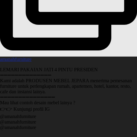
amanahfurniture
LEMARI PAKAIAN JATI 4 PINTU PRESIDEN
➖➖➖➖➖➖➖➖➖➖➖➖➖➖
Kami adalah PRODUSEN MEBEL JEPARA menerima pemesanan
furniture untuk perlengkapan rumah, apartemen, hotel, kantor, resto,
cafe dan instansi lainya.
➖➖➖➖➖➖➖➖➖➖➖➖➖➖➖
Mau lihat contoh desain mebel lainya ?
👉👉 Kunjungi profil IG
@amanahfurniture
@amanahfurniture
@amanahfurniture