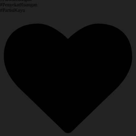
​#PenyekatRuangan
​#PartisiKayu