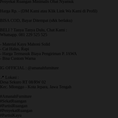
Penyekat Ruangan Minimalis Obat Nyamuk
Harga Rp. - (DM Kami atau Klik Link Wa Kami di Profil)
BISA COD, Bayar Ditempat (s&k berlaku)
BELI ? Tanya Tanya Dulu, Chat Kami :
Whatsapp. 081 229 525 525
- Material Kayu Mahoni Solid
- Cat Halus, Rapi
- Harga Termasuk Biaya Pengiriman P. JAWA
- Bisa Custom Warna
IG OFFICIAL : @amanahfurniture
📍 Lokasi :
Desa Sekuro RT 08/RW 02
Kec. Mlonggo - Kota Jepara, Jawa Tengah
​#AmanahFurniture
​#SekatRuangan
​#PartisiRuangan
​#PenyekatRuangan
​#PartisiKayu