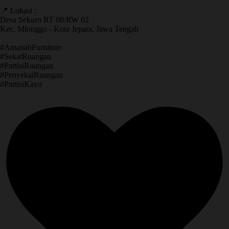
📍 Lokasi :
Desa Sekuro RT 08/RW 02
Kec. Mlonggo - Kota Jepara, Jawa Tengah
​#AmanahFurniture
​#SekatRuangan
​#PartisiRuangan
​#PenyekatRuangan
​#PartisiKayu