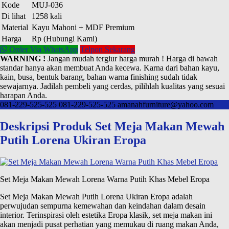
Kode
MUJ-036
Di lihat
1258 kali
Material
Kayu Mahoni + MDF Premium
Harga
Rp (Hubungi Kami)
Order Via WhatsApp
Telpon Sekarang
WARNING !
Jangan mudah tergiur harga murah ! Harga di bawah
standar hanya akan membuat Anda kecewa. Karna dari bahan kayu,
kain, busa, bentuk barang, bahan warna finishing sudah tidak
sewajarnya. Jadilah pembeli yang cerdas, pilihlah kualitas yang sesuai
harapan Anda.
081-229-525-525
081-229-525-525
amanahfurniture@yahoo.com
Deskripsi Produk Set Meja Makan Mewah
Putih Lorena Ukiran Eropa
Set Meja Makan Mewah Lorena Warna Putih Khas Mebel Eropa
Set Meja Makan Mewah Putih Lorena Ukiran Eropa adalah
perwujudan sempurna kemewahan dan keindahan dalam desain
interior. Terinspirasi oleh estetika Eropa klasik, set meja makan ini
akan menjadi pusat perhatian yang memukau di ruang makan Anda,