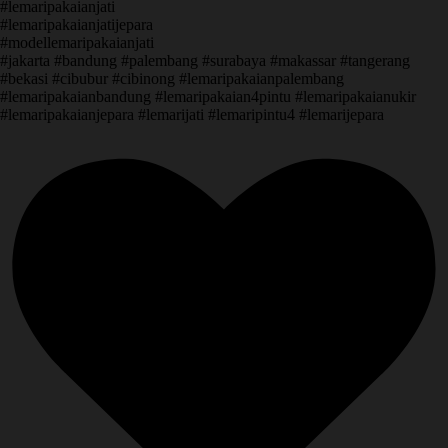
#lemaripakaianjati
#lemaripakaianjatijepara
#modellemaripakaianjati
#jakarta #bandung #palembang #surabaya #makassar #tangerang
#bekasi #cibubur #cibinong #lemaripakaianpalembang
#lemaripakaianbandung #lemaripakaian4pintu #lemaripakaianukir
#lemaripakaianjepara #lemarijati #lemaripintu4 #lemarijepara