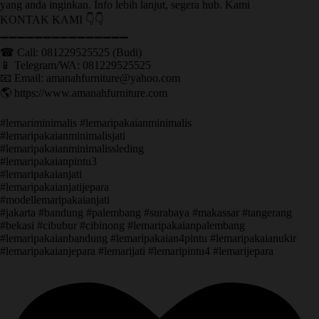
yang anda inginkan. Info lebih lanjut, segera hub. Kami
KONTAK KAMI 👇👇
➖➖➖➖➖➖➖➖➖➖➖➖➖➖➖ ㅤ
☎ Call: 081229525525 (Budi)
📱 Telegram/WA: 081229525525
📧 Email: amanahfurniture@yahoo.com
🌎 https://www.amanahfurniture.com
#lemariminimalis #lemaripakaianminimalis
#lemaripakaianminimalisjati
#lemaripakaianminimalissleding
#lemaripakaianpintu3
#lemaripakaianjati
#lemaripakaianjatijepara
#modellemaripakaianjati
#jakarta #bandung #palembang #surabaya #makassar #tangerang
#bekasi #cibubur #cibinong #lemaripakaianpalembang
#lemaripakaianbandung #lemaripakaian4pintu #lemaripakaianukir
#lemaripakaianjepara #lemarijati #lemaripintu4 #lemarijepara