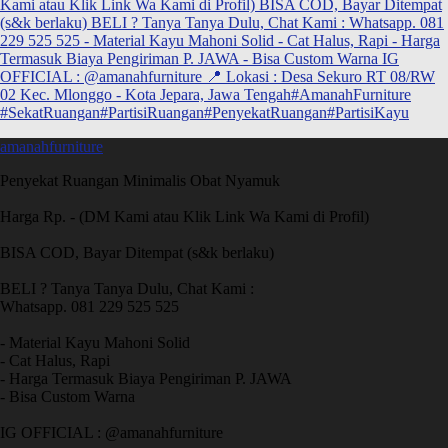
amanahfurniture
Penyekat Ruangan Minimalis Obat Nyamuk
Harga Rp. - (DM Kami atau Klik Link Wa Kami di Profil)
BISA COD, Bayar Ditempat (s&k berlaku)
BELI ? Tanya Tanya Dulu, Chat Kami :
Whatsapp. 081 229 525 525
- Material Kayu Mahoni Solid
- Cat Halus, Rapi
- Harga Termasuk Biaya Pengiriman P. JAWA
- Bisa Custom Warna
IG OFFICIAL : @amanahfurniture