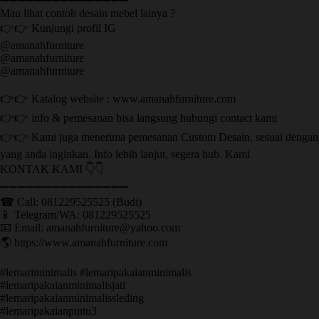
➖➖➖➖➖➖➖➖➖➖➖➖➖➖➖
Mau lihat contoh desain mebel lainya ?
👉👉 Kunjungi profil IG
@amanahfurniture
@amanahfurniture
@amanahfurniture
👉👉 Katalog website : www.amanahfurniture.com
👉👉 info & pemesanan bisa langsung hubungi contact kami
👉👉 Kami juga menerima pemesanan Custom Desain, sesuai dengan
yang anda inginkan. Info lebih lanjut, segera hub. Kami
KONTAK KAMI 👇👇
➖➖➖➖➖➖➖➖➖➖➖➖➖➖➖ ㅤ
☎ Call: 081229525525 (Budi)
📱 Telegram/WA: 081229525525
📧 Email: amanahfurniture@yahoo.com
🌎 https://www.amanahfurniture.com
#lemariminimalis #lemaripakaianminimalis
#lemaripakaianminimalisjati
#lemaripakaianminimalissleding
#lemaripakaianpintu3