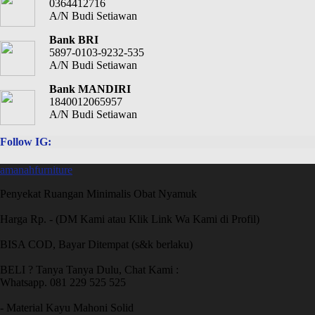
0364412716
A/N Budi Setiawan
Bank BRI
5897-0103-9232-535
A/N Budi Setiawan
Bank MANDIRI
1840012065957
A/N Budi Setiawan
Follow IG:
amanahfurniture
Penyekat Ruangan Minimalis Obat Nyamuk
Harga Rp. - (DM Kami atau Klik Link Wa Kami di Profil)
BISA COD, Bayar Ditempat (s&k berlaku)
BELI ? Tanya Tanya Dulu, Chat Kami :
Whatsapp. 081 229 525 525
- Material Kayu Mahoni Solid