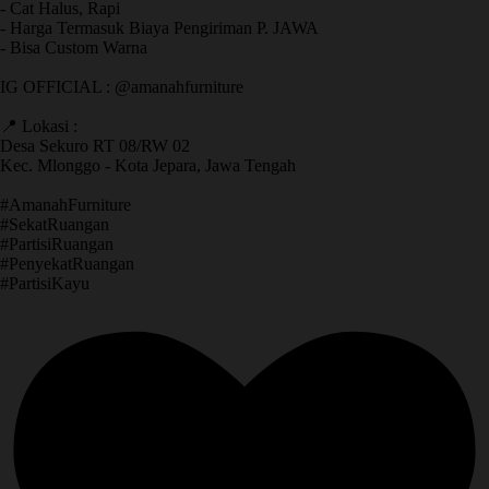
- Cat Halus, Rapi
- Harga Termasuk Biaya Pengiriman P. JAWA
- Bisa Custom Warna
IG OFFICIAL : @amanahfurniture
📍 Lokasi :
Desa Sekuro RT 08/RW 02
Kec. Mlonggo - Kota Jepara, Jawa Tengah
​#AmanahFurniture
​#SekatRuangan
​#PartisiRuangan
​#PenyekatRuangan
​#PartisiKayu