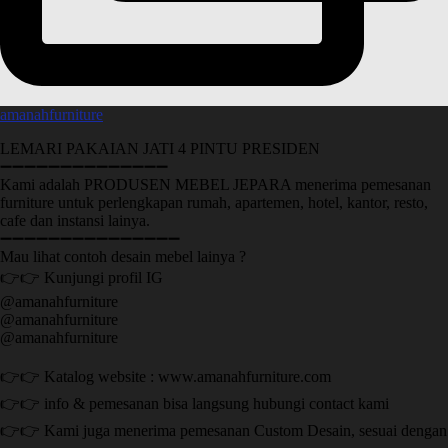
amanahfurniture
LEMARI PAKAIAN JATI 4 PINTU PRESIDEN
➖➖➖➖➖➖➖➖➖➖➖➖➖➖
Kami adalah PRODUSEN MEBEL JEPARA menerima pemesanan
furniture untuk perlengkapan rumah, apartemen, hotel, kantor, resto,
cafe dan instansi lainya.
➖➖➖➖➖➖➖➖➖➖➖➖➖➖➖
Mau lihat contoh desain mebel lainya ?
👉👉 Kunjungi profil IG
@amanahfurniture
@amanahfurniture
@amanahfurniture
👉👉 Katalog website : www.amanahfurniture.com
👉👉 info & pemesanan bisa langsung hubungi contact kami
👉👉 Kami juga menerima pemesanan Custom Desain, sesuai dengan