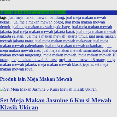
BELI SEKARANG VIA WHATSAPP
tags:
jual meja makan mewah bandung
,
jual meja makan mewah
bekasi
,
jual meja makan mewah bogor
,
jual meja makan mewah
depok
,
jual meja makan mewah gede bage
,
jual meja makan mewah
jakarta
,
jual meja makan mewah jakarta barat
,
jual meja makan mewah
jakarta selatan
,
jual meja makan mewah jakarta timur
,
jual meja makan
mewah jakarta utara
,
jual meja makan mewah makassar
,
jual meja
makan mewah palembang
,
jual meja makan mewah pekanbaru
,
jual
meja makan mewah riau
,
jual meja makan mewah samarinda
,
jual meja
makan mewah tangerang
,
meja makan mewah
,
meja makan mewah 10
orang
,
meja makan mewah 8 kursi
,
meja makan mewah 8 orang
,
meja
makan mewah jakarta
,
meja makan mewah klasik jepara
,
set meja
makan mewah royal
Produk lain
Meja Makan Mewah
Set Meja Makan Jasmine 6 Kursi Mewah
Klasik Ukiran