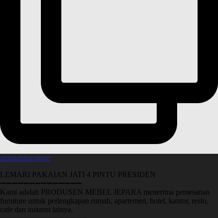
amanahfurniture
LEMARI PAKAIAN JATI 4 PINTU PRESIDEN
➖➖➖➖➖➖➖➖➖➖➖➖➖➖
Kami adalah PRODUSEN MEBEL JEPARA menerima pemesanan
furniture untuk perlengkapan rumah, apartemen, hotel, kantor, resto,
cafe dan instansi lainya.