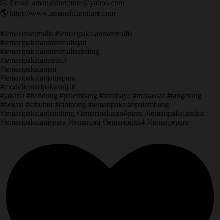
📧 Email: amanahfurniture@yahoo.com
🌎 https://www.amanahfurniture.com
#lemariminimalis #lemaripakaianminimalis
#lemaripakaianminimalisjati
#lemaripakaianminimalissleding
#lemaripakaianpintu3
#lemaripakaianjati
#lemaripakaianjatijepara
#modellemaripakaianjati
#jakarta #bandung #palembang #surabaya #makassar #tangerang
#bekasi #cibubur #cibinong #lemaripakaianpalembang
#lemaripakaianbandung #lemaripakaian4pintu #lemaripakaianukir
#lemaripakaianjepara #lemarijati #lemaripintu4 #lemarijepara