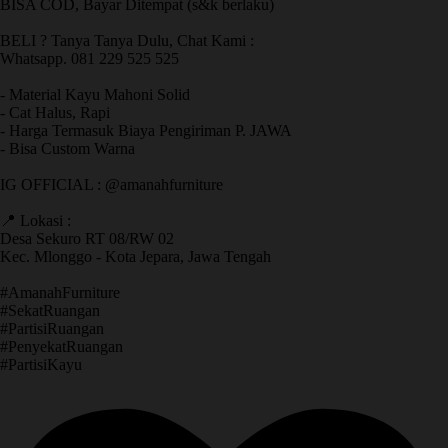
BISA COD, Bayar Ditempat (s&k berlaku)
BELI ? Tanya Tanya Dulu, Chat Kami :
Whatsapp. 081 229 525 525
- Material Kayu Mahoni Solid
- Cat Halus, Rapi
- Harga Termasuk Biaya Pengiriman P. JAWA
- Bisa Custom Warna
IG OFFICIAL : @amanahfurniture
📍 Lokasi :
Desa Sekuro RT 08/RW 02
Kec. Mlonggo - Kota Jepara, Jawa Tengah
​#AmanahFurniture
​#SekatRuangan
​#PartisiRuangan
​#PenyekatRuangan
​#PartisiKayu