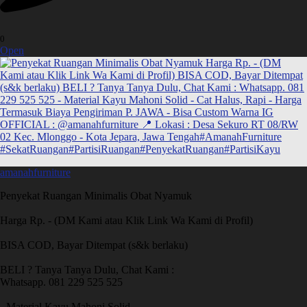
0
Open
amanahfurniture
Penyekat Ruangan Minimalis Obat Nyamuk
Harga Rp. - (DM Kami atau Klik Link Wa Kami di Profil)
BISA COD, Bayar Ditempat (s&k berlaku)
BELI ? Tanya Tanya Dulu, Chat Kami :
Whatsapp. 081 229 525 525
- Material Kayu Mahoni Solid