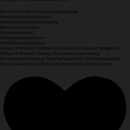
#lemariminimalis #lemaripakaianminimalis
#lemaripakaianminimalisjati
#lemaripakaianminimalissleding
#lemaripakaianpintu3
#lemaripakaianjati
#lemaripakaianjatijepara
#modellemaripakaianjati
#jakarta #bandung #palembang #surabaya #makassar #tangerang
#bekasi #cibubur #cibinong #lemaripakaianpalembang
#lemaripakaianbandung #lemaripakaian4pintu #lemaripakaianukir
#lemaripakaianjepara #lemarijati #lemaripintu4 #lemarijepara