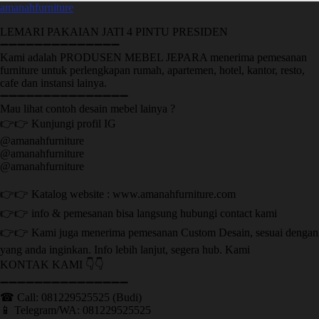
amanahfurniture
LEMARI PAKAIAN JATI 4 PINTU PRESIDEN
➖➖➖➖➖➖➖➖➖➖➖➖➖➖
Kami adalah PRODUSEN MEBEL JEPARA menerima pemesanan
furniture untuk perlengkapan rumah, apartemen, hotel, kantor, resto,
cafe dan instansi lainya.
➖➖➖➖➖➖➖➖➖➖➖➖➖➖➖
Mau lihat contoh desain mebel lainya ?
👉👉 Kunjungi profil IG
@amanahfurniture
@amanahfurniture
@amanahfurniture
👉👉 Katalog website : www.amanahfurniture.com
👉👉 info & pemesanan bisa langsung hubungi contact kami
👉👉 Kami juga menerima pemesanan Custom Desain, sesuai dengan
yang anda inginkan. Info lebih lanjut, segera hub. Kami
KONTAK KAMI 👇👇
➖➖➖➖➖➖➖➖➖➖➖➖➖➖➖ ㅤ
☎ Call: 081229525525 (Budi)
📱 Telegram/WA: 081229525525