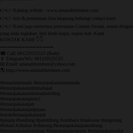
👉👉 Katalog website : www.amanahfurniture.com
👉👉 info & pemesanan bisa langsung hubungi contact kami
👉👉 Kami juga menerima pemesanan Custom Desain, sesuai dengan
yang anda inginkan. Info lebih lanjut, segera hub. Kami
KONTAK KAMI 👇👇
➖➖➖➖➖➖➖➖➖➖➖➖➖➖➖ ㅤ
☎ Call: 081229525525 (Budi)
📱 Telegram/WA: 081229525525
📧 Email: amanahfurniture@yahoo.com
🌎 https://www.amanahfurniture.com
#lemariminimalis #lemaripakaianminimalis
#lemaripakaianminimalisjati
#lemaripakaianminimalissleding
#lemaripakaianpintu3
#lemaripakaianjati
#lemaripakaianjatijepara
#modellemaripakaianjati
#jakarta #bandung #palembang #surabaya #makassar #tangerang
#bekasi #cibubur #cibinong #lemaripakaianpalembang
#lemaripakaianbandung #lemaripakaian4pintu #lemaripakaianukir