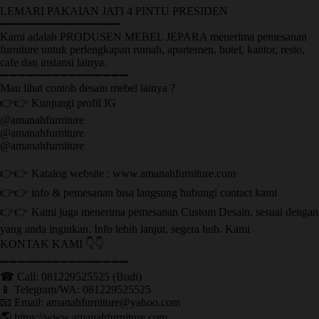
LEMARI PAKAIAN JATI 4 PINTU PRESIDEN
➖➖➖➖➖➖➖➖➖➖➖➖➖➖
Kami adalah PRODUSEN MEBEL JEPARA menerima pemesanan
furniture untuk perlengkapan rumah, apartemen, hotel, kantor, resto,
cafe dan instansi lainya.
➖➖➖➖➖➖➖➖➖➖➖➖➖➖➖
Mau lihat contoh desain mebel lainya ?
👉👉 Kunjungi profil IG
@amanahfurniture
@amanahfurniture
@amanahfurniture
👉👉 Katalog website : www.amanahfurniture.com
👉👉 info & pemesanan bisa langsung hubungi contact kami
👉👉 Kami juga menerima pemesanan Custom Desain, sesuai dengan
yang anda inginkan. Info lebih lanjut, segera hub. Kami
KONTAK KAMI 👇👇
➖➖➖➖➖➖➖➖➖➖➖➖➖➖➖ ㅤ
☎ Call: 081229525525 (Budi)
📱 Telegram/WA: 081229525525
📧 Email: amanahfurniture@yahoo.com
🌎 https://www.amanahfurniture.com