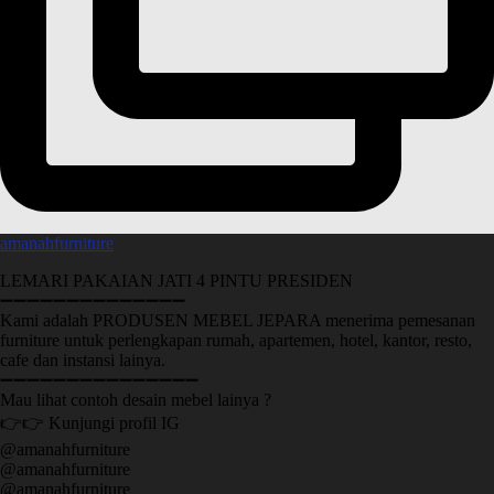
amanahfurniture
LEMARI PAKAIAN JATI 4 PINTU PRESIDEN
➖➖➖➖➖➖➖➖➖➖➖➖➖➖
Kami adalah PRODUSEN MEBEL JEPARA menerima pemesanan
furniture untuk perlengkapan rumah, apartemen, hotel, kantor, resto,
cafe dan instansi lainya.
➖➖➖➖➖➖➖➖➖➖➖➖➖➖➖
Mau lihat contoh desain mebel lainya ?
👉👉 Kunjungi profil IG
@amanahfurniture
@amanahfurniture
@amanahfurniture