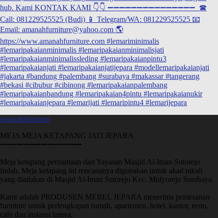
amanahfurniture
MEJA MEJA KETAPANG JATI JEPARA
➖➖➖➖➖➖➖➖➖➖➖➖➖➖
Meja ketapang permintaan dari Yayasan Masjid Al-Iman Sutorejo
Indah. Meja ketapang ini rencananya digunakan untuk akad nikah
yang diadakan di Masjid Al-Iman Sutorejo Kec. Mulyorejo Surabaya.
Kami adalah PRODUSEN MEBEL JEPARA menerima pemesanan
furniture untuk perlengkapan rumah, apartemen, hotel, kantor, resto,
cafe dan instansi lainya.