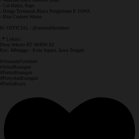
- Cat Halus, Rapi
- Harga Termasuk Biaya Pengiriman P. JAWA
- Bisa Custom Warna
IG OFFICIAL : @amanahfurniture
📍 Lokasi :
Desa Sekuro RT 08/RW 02
Kec. Mlonggo - Kota Jepara, Jawa Tengah
​#AmanahFurniture
​#SekatRuangan
​#PartisiRuangan
​#PenyekatRuangan
​#PartisiKayu