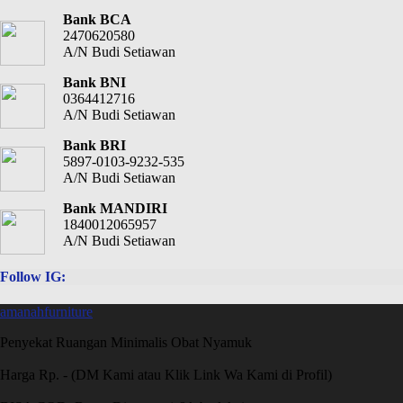
Bank BCA
2470620580
A/N Budi Setiawan
Bank BNI
0364412716
A/N Budi Setiawan
Bank BRI
5897-0103-9232-535
A/N Budi Setiawan
Bank MANDIRI
1840012065957
A/N Budi Setiawan
Follow IG:
amanahfurniture
Penyekat Ruangan Minimalis Obat Nyamuk
Harga Rp. - (DM Kami atau Klik Link Wa Kami di Profil)