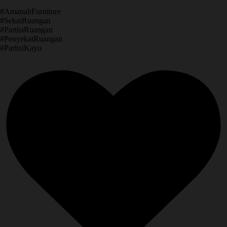
​#AmanahFurniture
​#SekatRuangan
​#PartisiRuangan
​#PenyekatRuangan
​#PartisiKayu