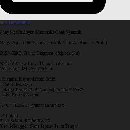
amanahfurniture
Penyekat Ruangan Minimalis Obat Nyamuk
Harga Rp. - (DM Kami atau Klik Link Wa Kami di Profil)
BISA COD, Bayar Ditempat (s&k berlaku)
BELI ? Tanya Tanya Dulu, Chat Kami :
Whatsapp. 081 229 525 525
- Material Kayu Mahoni Solid
- Cat Halus, Rapi
- Harga Termasuk Biaya Pengiriman P. JAWA
- Bisa Custom Warna
IG OFFICIAL : @amanahfurniture
📍 Lokasi :
Desa Sekuro RT 08/RW 02
Kec. Mlonggo - Kota Jepara, Jawa Tengah