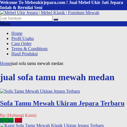
Welcome To Mebeukirjepara.com ! Jual Mebel Ukir Jati Jepara
Indah & Bernilai Seni
Menu
Home
Profil Usaha
Cara Order
Terms & Conditions
Hasil Produksi
Home
jual sofa tamu mewah medan
jual sofa tamu mewah medan
Sofa Tamu Mewah Ukiran Jepara Terbaru
Rp (Hubungi Kami)
Chat
Call