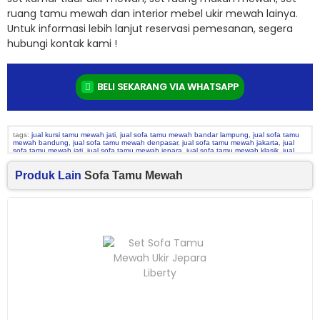
ruang tamu mewah dan interior mebel ukir mewah lainya.
Untuk informasi lebih lanjut reservasi pemesanan, segera
hubungi kontak kami !
BELI SEKARANG VIA WHATSAPP
tags:
jual kursi tamu mewah jati
,
jual sofa tamu mewah bandar lampung
,
jual sofa tamu
mewah bandung
,
jual sofa tamu mewah denpasar
,
jual sofa tamu mewah jakarta
,
jual
sofa tamu mewah jati
,
jual sofa tamu mewah jepara
,
jual sofa tamu mewah klasik
,
jual
sofa tamu mewah makassar
,
jual sofa tamu mewah medan
,
jual sofa tamu mewah
padang
,
jual sofa tamu mewah palembang
,
jual sofa tamu mewah surabaya
,
kursi jati
Produk Lain
Sofa Tamu Mewah
mewah
,
kursi tamu bellagio
,
kursi tamu jati
,
kursi tamu jati mewah
,
kursi tamu jati mewah
terbaru
,
kursi tamu mewah bellagio
,
kursi tamu mewah jati model minimalis
,
kursi tamu
sofa
,
kursi tamu sofa kayu jati
,
kursi tamu sofa mewah
,
kursi tamu sofa mewah jati
,
model
sofa tamu kayu jati
,
sofa kayu jati