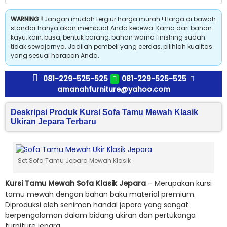
WARNING !
Jangan mudah tergiur harga murah ! Harga di bawah
standar hanya akan membuat Anda kecewa. Karna dari bahan
kayu, kain, busa, bentuk barang, bahan warna finishing sudah
tidak sewajarnya. Jadilah pembeli yang cerdas, pilihlah kualitas
yang sesuai harapan Anda.
081-229-525-525
081-229-525-525
amanahfurniture@yahoo.com
Deskripsi Produk Kursi Sofa Tamu Mewah Klasik
Ukiran Jepara Terbaru
Set Sofa Tamu Jepara Mewah Klasik
Kursi Tamu Mewah Sofa Klasik Jepara
– Merupakan kursi
tamu mewah dengan bahan baku material premium.
Diproduksi oleh seniman handal jepara yang sangat
berpengalaman dalam bidang ukiran dan pertukanga
furniture jepara.