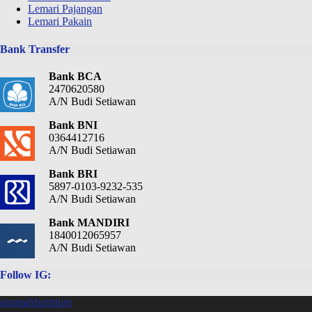
Lemari Pajangan
Lemari Pakain
Bank Transfer
Bank BCA
2470620580
A/N Budi Setiawan
Bank BNI
0364412716
A/N Budi Setiawan
Bank BRI
5897-0103-9232-535
A/N Budi Setiawan
Bank MANDIRI
1840012065957
A/N Budi Setiawan
Follow IG:
amanahfurniture