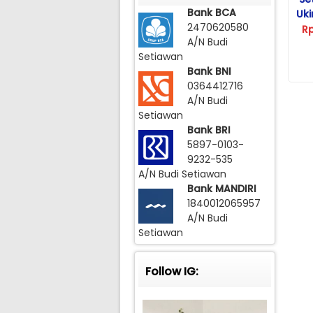
Bank BCA
Uk
2470620580
R
A/N Budi
Setiawan
Bank BNI
0364412716
A/N Budi
Setiawan
Bank BRI
5897-0103-
9232-535
A/N Budi Setiawan
Bank MANDIRI
1840012065957
A/N Budi
Setiawan
Follow IG: