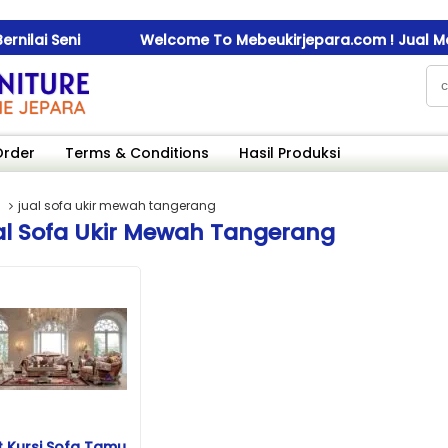
ilai Seni
Welcome To Mebeukirjepara.com ! Jual Mebel 
ilai Seni
Welcome To Mebeukirjepara.com ! Jual Mebel 
ilai Seni
Welcome To Mebeukirjepara.com ! Jual Mebel 
Order
Terms & Conditions
Hasil Produksi
jual sofa ukir mewah tangerang
al Sofa Ukir Mewah Tangerang
t Kursi Sofa Tamu