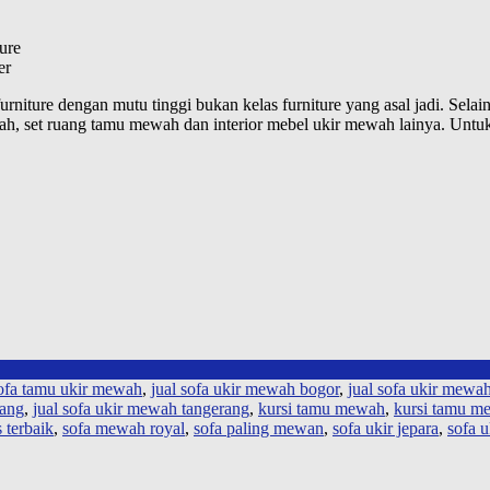
ure
er
rniture dengan mutu tinggi bukan kelas furniture yang asal jadi. Sela
wah, set ruang tamu mewah dan interior mebel ukir mewah lainya. Untuk
sofa tamu ukir mewah
,
jual sofa ukir mewah bogor
,
jual sofa ukir mewa
bang
,
jual sofa ukir mewah tangerang
,
kursi tamu mewah
,
kursi tamu me
 terbaik
,
sofa mewah royal
,
sofa paling mewan
,
sofa ukir jepara
,
sofa 