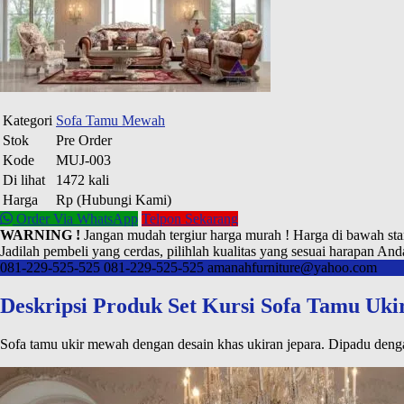
Kategori
Sofa Tamu Mewah
Stok
Pre Order
Kode
MUJ-003
Di lihat
1472 kali
Harga
Rp (Hubungi Kami)
Order Via WhatsApp
Telpon Sekarang
WARNING !
Jangan mudah tergiur harga murah ! Harga di bawah sta
Jadilah pembeli yang cerdas, pilihlah kualitas yang sesuai harapan And
081-229-525-525
081-229-525-525
amanahfurniture@yahoo.com
Deskripsi Produk Set Kursi Sofa Tamu Uk
Sofa tamu ukir mewah dengan desain khas ukiran jepara. Dipadu denga