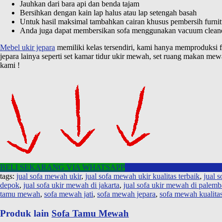
Jauhkan dari bara api dan benda tajam
Bersihkan dengan kain lap halus atau lap setengah basah
Untuk hasil maksimal tambahkan cairan khusus pembersih furnit
Anda juga dapat membersikan sofa menggunakan vacuum clean
Mebel ukir jepara
memiliki kelas tersendiri, kami hanya memproduksi fu
jepara lainya seperti set kamar tidur ukir mewah, set ruang makan me
kami !
BELI SEKARANG VIA WHATSAPP
tags:
jual sofa mewah ukir
,
jual sofa mewah ukir kualitas terbaik
,
jual 
depok
,
jual sofa ukir mewah di jakarta
,
jual sofa ukir mewah di palem
tamu mewah
,
sofa mewah jati
,
sofa mewah jepara
,
sofa mewah kualitas
Produk lain
Sofa Tamu Mewah