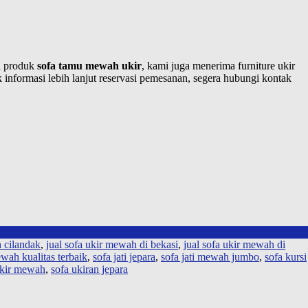
in produk
sofa tamu mewah ukir
, kami juga menerima furniture ukir
 informasi lebih lanjut reservasi pemesanan, segera hubungi kontak
h cilandak
,
jual sofa ukir mewah di bekasi
,
jual sofa ukir mewah di
wah kualitas terbaik
,
sofa jati jepara
,
sofa jati mewah jumbo
,
sofa kursi
ukir mewah
,
sofa ukiran jepara