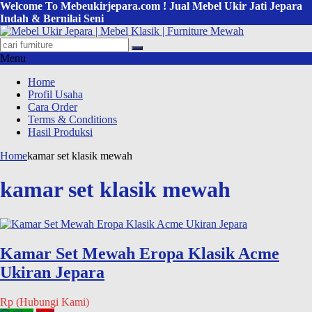
Welcome To Mebeukirjepara.com ! Jual Mebel Ukir Jati Jepara
Indah & Bernilai Seni
Menu
Home
Profil Usaha
Cara Order
Terms & Conditions
Hasil Produksi
Home
kamar set klasik mewah
kamar set klasik mewah
Kamar Set Mewah Eropa Klasik Acme
Ukiran Jepara
Rp (Hubungi Kami)