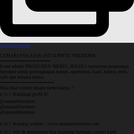
amanahfurniture
LEMARI PAKAIAN JATI 4 PINTU PRESIDEN
➖➖➖➖➖➖➖➖➖➖➖➖➖➖
Kami adalah PRODUSEN MEBEL JEPARA menerima pemesanan
furniture untuk perlengkapan rumah, apartemen, hotel, kantor, resto,
cafe dan instansi lainya.
➖➖➖➖➖➖➖➖➖➖➖➖➖➖➖
Mau lihat contoh desain mebel lainya ?
👉👉 Kunjungi profil IG
@amanahfurniture
@amanahfurniture
@amanahfurniture
👉👉 Katalog website : www.amanahfurniture.com
👉👉 info & pemesanan bisa langsung hubungi contact kami