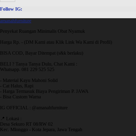
Follow IG:
amanahfurniture
Penyekat Ruangan Minimalis Obat Nyamuk
Harga Rp. - (DM Kami atau Klik Link Wa Kami di Profil)
BISA COD, Bayar Ditempat (s&k berlaku)
BELI ? Tanya Tanya Dulu, Chat Kami :
Whatsapp. 081 229 525 525
- Material Kayu Mahoni Solid
- Cat Halus, Rapi
- Harga Termasuk Biaya Pengiriman P. JAWA
- Bisa Custom Warna
IG OFFICIAL : @amanahfurniture
📍 Lokasi :
Desa Sekuro RT 08/RW 02
Kec. Mlonggo - Kota Jepara, Jawa Tengah