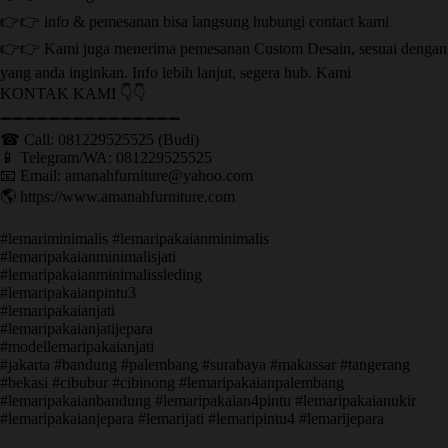
👉👉 info & pemesanan bisa langsung hubungi contact kami
👉👉 Kami juga menerima pemesanan Custom Desain, sesuai dengan
yang anda inginkan. Info lebih lanjut, segera hub. Kami
KONTAK KAMI 👇👇
➖➖➖➖➖➖➖➖➖➖➖➖➖➖➖ ㅤ
☎ Call: 081229525525 (Budi)
📱 Telegram/WA: 081229525525
📧 Email: amanahfurniture@yahoo.com
🌎 https://www.amanahfurniture.com
#lemariminimalis #lemaripakaianminimalis
#lemaripakaianminimalisjati
#lemaripakaianminimalissleding
#lemaripakaianpintu3
#lemaripakaianjati
#lemaripakaianjatijepara
#modellemaripakaianjati
#jakarta #bandung #palembang #surabaya #makassar #tangerang
#bekasi #cibubur #cibinong #lemaripakaianpalembang
#lemaripakaianbandung #lemaripakaian4pintu #lemaripakaianukir
#lemaripakaianjepara #lemarijati #lemaripintu4 #lemarijepara