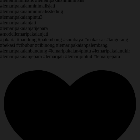
#lemariminimalis #lemaripakaianminimalis
#lemaripakaianminimalisjati
#lemaripakaianminimalissleding
#lemaripakaianpintu3
#lemaripakaianjati
#lemaripakaianjatijepara
#modellemaripakaianjati
#jakarta #bandung #palembang #surabaya #makassar #tangerang
#bekasi #cibubur #cibinong #lemaripakaianpalembang
#lemaripakaianbandung #lemaripakaian4pintu #lemaripakaianukir
#lemaripakaianjepara #lemarijati #lemaripintu4 #lemarijepara