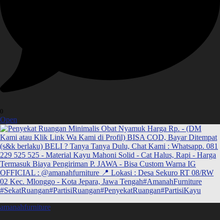
0
Open
amanahfurniture