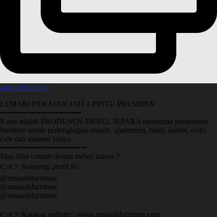
amanahfurniture
LEMARI PAKAIAN JATI 4 PINTU PRESIDEN
➖➖➖➖➖➖➖➖➖➖➖➖➖➖
Kami adalah PRODUSEN MEBEL JEPARA menerima pemesanan
furniture untuk perlengkapan rumah, apartemen, hotel, kantor, resto,
cafe dan instansi lainya.
➖➖➖➖➖➖➖➖➖➖➖➖➖➖➖
Mau lihat contoh desain mebel lainya ?
👉👉 Kunjungi profil IG
@amanahfurniture
@amanahfurniture
@amanahfurniture
👉👉 Katalog website : www.amanahfurniture.com