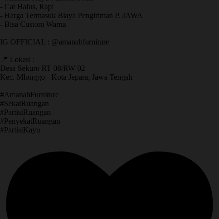
- Cat Halus, Rapi
- Harga Termasuk Biaya Pengiriman P. JAWA
- Bisa Custom Warna
IG OFFICIAL : @amanahfurniture
📍 Lokasi :
Desa Sekuro RT 08/RW 02
Kec. Mlonggo - Kota Jepara, Jawa Tengah
​#AmanahFurniture
​#SekatRuangan
​#PartisiRuangan
​#PenyekatRuangan
​#PartisiKayu