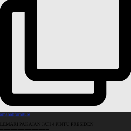
amanahfurniture
LEMARI PAKAIAN JATI 4 PINTU PRESIDEN
➖➖➖➖➖➖➖➖➖➖➖➖➖➖