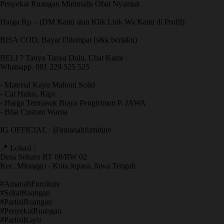
Penyekat Ruangan Minimalis Obat Nyamuk
Harga Rp. - (DM Kami atau Klik Link Wa Kami di Profil)
BISA COD, Bayar Ditempat (s&k berlaku)
BELI ? Tanya Tanya Dulu, Chat Kami :
Whatsapp. 081 229 525 525
- Material Kayu Mahoni Solid
- Cat Halus, Rapi
- Harga Termasuk Biaya Pengiriman P. JAWA
- Bisa Custom Warna
IG OFFICIAL : @amanahfurniture
📍 Lokasi :
Desa Sekuro RT 08/RW 02
Kec. Mlonggo - Kota Jepara, Jawa Tengah
​#AmanahFurniture
​#SekatRuangan
​#PartisiRuangan
​#PenyekatRuangan
​#PartisiKayu