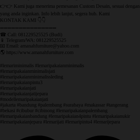
👉👉 Kami juga menerima pemesanan Custom Desain, sesuai dengan
yang anda inginkan. Info lebih lanjut, segera hub. Kami
KONTAK KAMI 👇👇
➖➖➖➖➖➖➖➖➖➖➖➖➖➖➖ ㅤ
☎ Call: 081229525525 (Budi)
📱 Telegram/WA: 081229525525
📧 Email: amanahfurniture@yahoo.com
🌎 https://www.amanahfurniture.com
#lemariminimalis #lemaripakaianminimalis
#lemaripakaianminimalisjati
#lemaripakaianminimalissleding
#lemaripakaianpintu3
#lemaripakaianjati
#lemaripakaianjatijepara
#modellemaripakaianjati
#jakarta #bandung #palembang #surabaya #makassar #tangerang
#bekasi #cibubur #cibinong #lemaripakaianpalembang
#lemaripakaianbandung #lemaripakaian4pintu #lemaripakaianukir
#lemaripakaianjepara #lemarijati #lemaripintu4 #lemarijepara