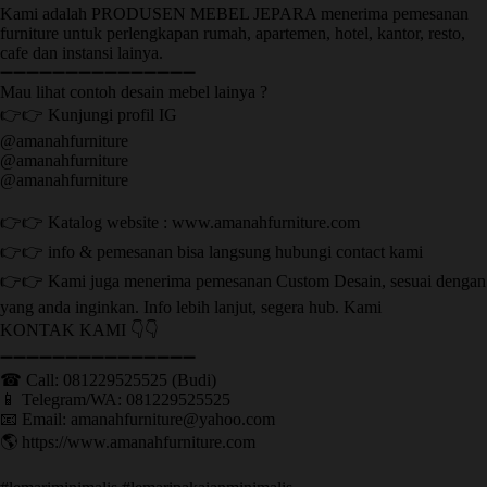
Kami adalah PRODUSEN MEBEL JEPARA menerima pemesanan
furniture untuk perlengkapan rumah, apartemen, hotel, kantor, resto,
cafe dan instansi lainya.
➖➖➖➖➖➖➖➖➖➖➖➖➖➖➖
Mau lihat contoh desain mebel lainya ?
👉👉 Kunjungi profil IG
@amanahfurniture
@amanahfurniture
@amanahfurniture
👉👉 Katalog website : www.amanahfurniture.com
👉👉 info & pemesanan bisa langsung hubungi contact kami
👉👉 Kami juga menerima pemesanan Custom Desain, sesuai dengan
yang anda inginkan. Info lebih lanjut, segera hub. Kami
KONTAK KAMI 👇👇
➖➖➖➖➖➖➖➖➖➖➖➖➖➖➖ ㅤ
☎ Call: 081229525525 (Budi)
📱 Telegram/WA: 081229525525
📧 Email: amanahfurniture@yahoo.com
🌎 https://www.amanahfurniture.com