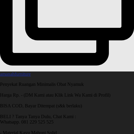
amanahfurniture
Penyekat Ruangan Minimalis Obat Nyamuk
Harga Rp. - (DM Kami atau Klik Link Wa Kami di Profil)
BISA COD, Bayar Ditempat (s&k berlaku)
BELI ? Tanya Tanya Dulu, Chat Kami :
Whatsapp. 081 229 525 525
- Material Kayu Mahoni Solid