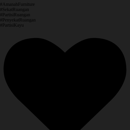
​#AmanahFurniture
​#SekatRuangan
​#PartisiRuangan
​#PenyekatRuangan
​#PartisiKayu