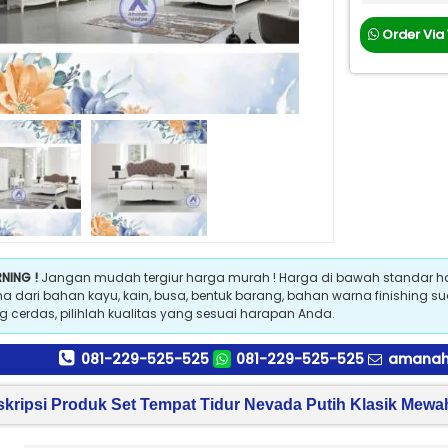
Order Via
NING !
Jangan mudah tergiur harga murah ! Harga di bawah standar 
na dari bahan kayu, kain, busa, bentuk barang, bahan warna finishing s
g cerdas, pilihlah kualitas yang sesuai harapan Anda.
081-229-525-525
081-229-525-525
amanahf
kripsi Produk Set Tempat Tidur Nevada Putih Klasik Mewa