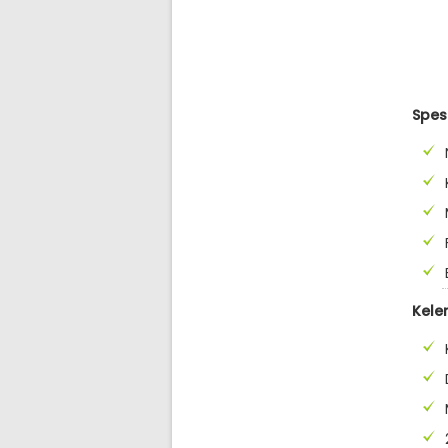
Spes
Kele