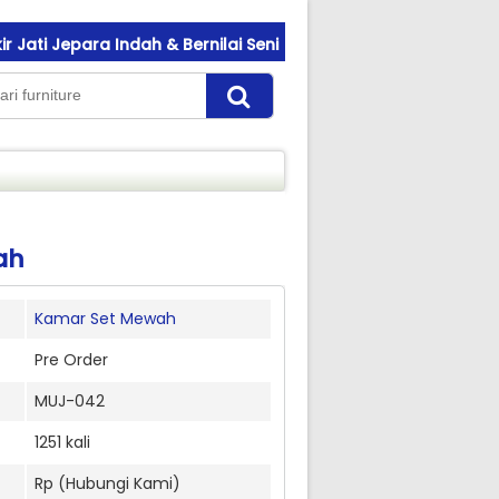
a Indah & Bernilai Seni
Welcome To Mebeukirjepara.com
a Indah & Bernilai Seni
Welcome To Mebeukirjepara.com
a Indah & Bernilai Seni
Welcome To Mebeukirjepara.com
ah
Kamar Set Mewah
Pre Order
MUJ-042
1251 kali
Rp (Hubungi Kami)