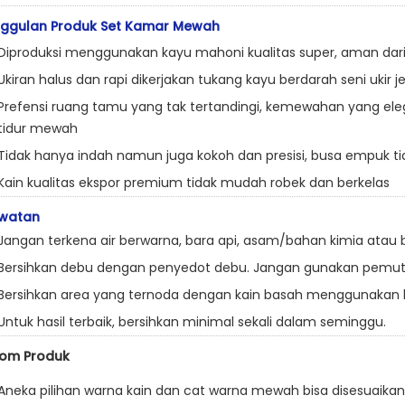
ggulan Produk Set Kamar Mewah
Diproduksi menggunakan kayu mahoni kualitas super, aman dar
Ukiran halus dan rapi dikerjakan tukang kayu berdarah seni ukir j
Prefensi ruang tamu yang tak tertandingi, kemewahan yang eleg
tidur mewah
Tidak hanya indah namun juga kokoh dan presisi, busa empuk 
Kain kualitas ekspor premium tidak mudah robek dan berkelas
watan
Jangan terkena air berwarna, bara api, asam/bahan kimia atau
Bersihkan debu dengan penyedot debu. Jangan gunakan pemuti
Bersihkan area yang ternoda dengan kain basah menggunakan k
Untuk hasil terbaik, bersihkan minimal sekali dalam seminggu.
om Produk
Aneka pilihan warna kain dan cat warna mewah bisa disesuaika