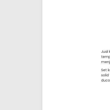
Jual
temp
menj
Set 
soli
duco