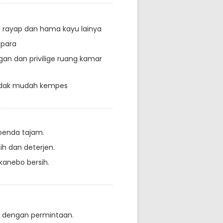
i rayap dan hama kayu lainya
epara
an dan privilige ruang kamar
tidak mudah kempes
 benda tajam.
h dan deterjen.
anebo bersih.
n dengan permintaan.