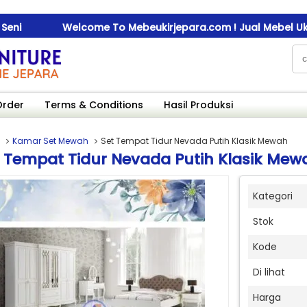
Welcome To Mebeukirjepara.com ! Jual Mebel Ukir Jati Jepar
Welcome To Mebeukirjepara.com ! Jual Mebel Ukir Jati Jepar
Welcome To Mebeukirjepara.com ! Jual Mebel Ukir Jati Jepar
Order
Terms & Conditions
Hasil Produksi
Kamar Set Mewah
Set Tempat Tidur Nevada Putih Klasik Mewah
t Tempat Tidur Nevada Putih Klasik Mew
Kategori
Stok
Kode
Di lihat
Harga