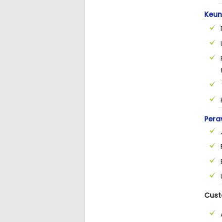
Keun
Pera
Cust