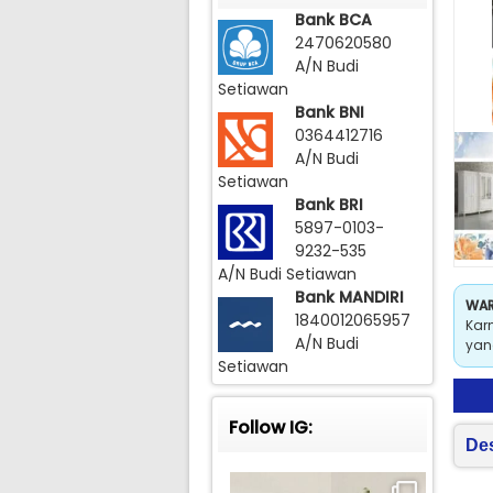
Bank BCA
2470620580
A/N Budi
Setiawan
Bank BNI
0364412716
A/N Budi
Setiawan
Bank BRI
5897-0103-
9232-535
A/N Budi Setiawan
Bank MANDIRI
WAR
1840012065957
Kar
A/N Budi
yan
Setiawan
Follow IG:
Des