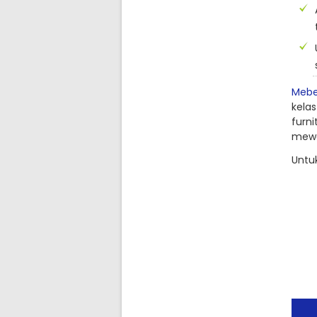
Mebel
kelas
furni
mewa
Untuk