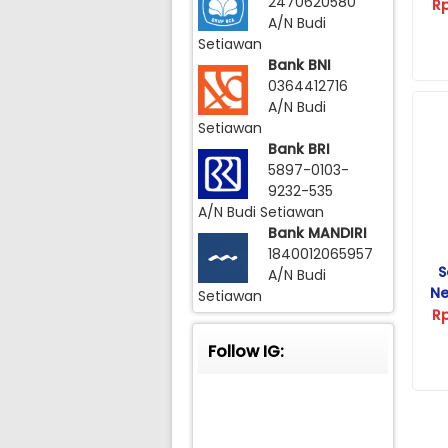
2470620580
R
A/N Budi
Setiawan
Bank BNI
0364412716
A/N Budi
Setiawan
Bank BRI
5897-0103-
9232-535
A/N Budi Setiawan
Bank MANDIRI
1840012065957
S
A/N Budi
Ne
Setiawan
R
Follow IG: