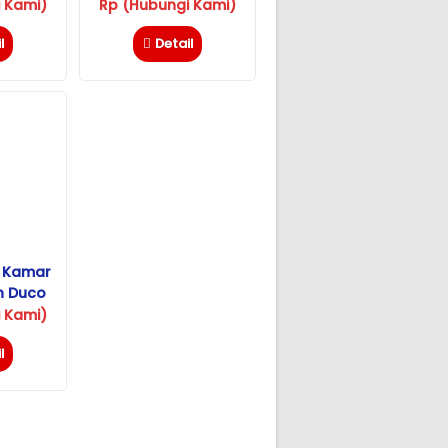
u
Esmeralda
 Kami)
Rp (Hubungi Kami)
l
Detail
t Kamar
h Duco
sik
 Kami)
l