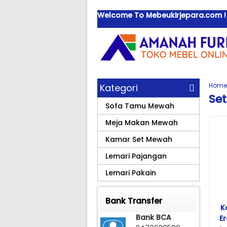
Welcome To Mebeukirjepara.com ! Ju
Home
Kategori
Se
Sofa Tamu Mewah
Meja Makan Mewah
Kamar Set Mewah
Lemari Pajangan
Lemari Pakain
Bank Transfer
K
Bank BCA
E