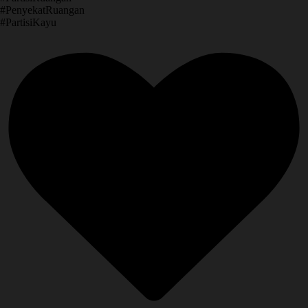
​#PenyekatRuangan
​#PartisiKayu