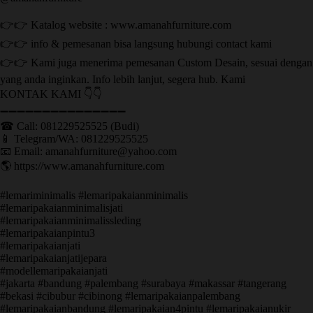
👉👉 Katalog website : www.amanahfurniture.com
👉👉 info & pemesanan bisa langsung hubungi contact kami
👉👉 Kami juga menerima pemesanan Custom Desain, sesuai dengan
yang anda inginkan. Info lebih lanjut, segera hub. Kami
KONTAK KAMI 👇👇
➖➖➖➖➖➖➖➖➖➖➖➖➖➖➖ ㅤ
☎ Call: 081229525525 (Budi)
📱 Telegram/WA: 081229525525
📧 Email: amanahfurniture@yahoo.com
🌎 https://www.amanahfurniture.com
#lemariminimalis #lemaripakaianminimalis
#lemaripakaianminimalisjati
#lemaripakaianminimalissleding
#lemaripakaianpintu3
#lemaripakaianjati
#lemaripakaianjatijepara
#modellemaripakaianjati
#jakarta #bandung #palembang #surabaya #makassar #tangerang
#bekasi #cibubur #cibinong #lemaripakaianpalembang
#lemaripakaianbandung #lemaripakaian4pintu #lemaripakaianukir