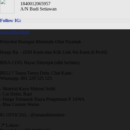
1840012065957
A/N Budi Setiawan
Follow IG:
amanahfurniture
Penyekat Ruangan Minimalis Obat Nyamuk
Harga Rp. - (DM Kami atau Klik Link Wa Kami di Profil)
BISA COD, Bayar Ditempat (s&k berlaku)
BELI ? Tanya Tanya Dulu, Chat Kami :
Whatsapp. 081 229 525 525
- Material Kayu Mahoni Solid
- Cat Halus, Rapi
- Harga Termasuk Biaya Pengiriman P. JAWA
- Bisa Custom Warna
IG OFFICIAL : @amanahfurniture
📍 Lokasi :