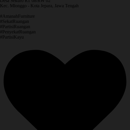
Desa Sekuro RT 08/RW 02
Kec. Mlonggo - Kota Jepara, Jawa Tengah
​#AmanahFurniture
​#SekatRuangan
​#PartisiRuangan
​#PenyekatRuangan
​#PartisiKayu