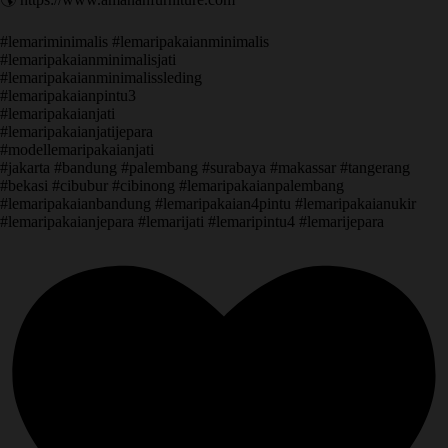
#lemariminimalis #lemaripakaianminimalis
#lemaripakaianminimalisjati
#lemaripakaianminimalissleding
#lemaripakaianpintu3
#lemaripakaianjati
#lemaripakaianjatijepara
#modellemaripakaianjati
#jakarta #bandung #palembang #surabaya #makassar #tangerang
#bekasi #cibubur #cibinong #lemaripakaianpalembang
#lemaripakaianbandung #lemaripakaian4pintu #lemaripakaianukir
#lemaripakaianjepara #lemarijati #lemaripintu4 #lemarijepara