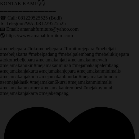
KONTAK KAMI 👇👇
➖➖➖➖➖➖➖➖➖➖➖➖➖➖➖ ㅤ
☎ Call: 081229525525 (Budi)
📱 Telegram/WA: 081229525525
📧 Email: amanahfurniture@yahoo.com
🌎 https://www.amanahfurniture.com
#mebeljepara #tokomebeljepara #furniturejepara #mebeljati
#mebeljakarta #mebelpadang #mebelpalembang #mebelukirjepara
#tokomebeljepara #mejamakanjati #mejamakanmewah
#mejamakanukir #mejamakanmurah #mejamakanpalembang
#mejamakanjakarta #mejamakanjepara #mejamakanminimalis
#mejamakanjakarta #mejamakanbundar #mejamakanbundar
#setmejaklasik #mejamakan6kursi #mejamakanminimalis
#mejamakanmarmer #mejamakantrembesi #mejakayuutuh
#mejamakanjakarta #mejaketapang