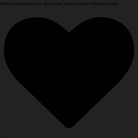
#lemaripakaianjepara #lemarijati #lemaripintu4 #lemarijepara