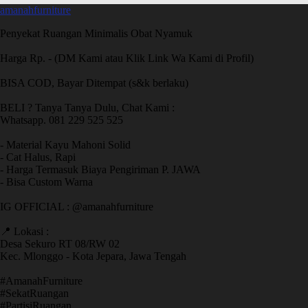
amanahfurniture
Penyekat Ruangan Minimalis Obat Nyamuk
Harga Rp. - (DM Kami atau Klik Link Wa Kami di Profil)
BISA COD, Bayar Ditempat (s&k berlaku)
BELI ? Tanya Tanya Dulu, Chat Kami :
Whatsapp. 081 229 525 525
- Material Kayu Mahoni Solid
- Cat Halus, Rapi
- Harga Termasuk Biaya Pengiriman P. JAWA
- Bisa Custom Warna
IG OFFICIAL : @amanahfurniture
📍 Lokasi :
Desa Sekuro RT 08/RW 02
Kec. Mlonggo - Kota Jepara, Jawa Tengah
​#AmanahFurniture
​#SekatRuangan
​#PartisiRuangan