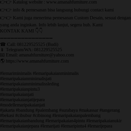
👉👉 Katalog website : www.amanahfurniture.com
👉👉 info & pemesanan bisa langsung hubungi contact kami
👉👉 Kami juga menerima pemesanan Custom Desain, sesuai dengan
yang anda inginkan. Info lebih lanjut, segera hub. Kami
KONTAK KAMI 👇👇
➖➖➖➖➖➖➖➖➖➖➖➖➖➖➖ ㅤ
☎ Call: 081229525525 (Budi)
📱 Telegram/WA: 081229525525
📧 Email: amanahfurniture@yahoo.com
🌎 https://www.amanahfurniture.com
#lemariminimalis #lemaripakaianminimalis
#lemaripakaianminimalisjati
#lemaripakaianminimalissleding
#lemaripakaianpintu3
#lemaripakaianjati
#lemaripakaianjatijepara
#modellemaripakaianjati
#jakarta #bandung #palembang #surabaya #makassar #tangerang
#bekasi #cibubur #cibinong #lemaripakaianpalembang
#lemaripakaianbandung #lemaripakaian4pintu #lemaripakaianukir
#lemaripakaianjepara #lemarijati #lemaripintu4 #lemarijepara