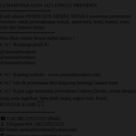
LEMARI PAKAIAN JATI 4 PINTU PRESIDEN
➖➖➖➖➖➖➖➖➖➖➖➖➖➖
Kami adalah PRODUSEN MEBEL JEPARA menerima pemesanan
furniture untuk perlengkapan rumah, apartemen, hotel, kantor, resto,
cafe dan instansi lainya.
➖➖➖➖➖➖➖➖➖➖➖➖➖➖➖
Mau lihat contoh desain mebel lainya ?
👉👉 Kunjungi profil IG
@amanahfurniture
@amanahfurniture
@amanahfurniture
👉👉 Katalog website : www.amanahfurniture.com
👉👉 info & pemesanan bisa langsung hubungi contact kami
👉👉 Kami juga menerima pemesanan Custom Desain, sesuai dengan
yang anda inginkan. Info lebih lanjut, segera hub. Kami
KONTAK KAMI 👇👇
➖➖➖➖➖➖➖➖➖➖➖➖➖➖➖ ㅤ
☎ Call: 081229525525 (Budi)
📱 Telegram/WA: 081229525525
📧 Email: amanahfurniture@yahoo.com
🌎 https://www.amanahfurniture.com