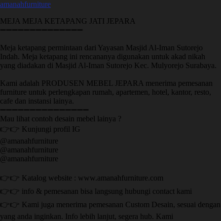
amanahfurniture
MEJA MEJA KETAPANG JATI JEPARA
➖➖➖➖➖➖➖➖➖➖➖➖➖➖
Meja ketapang permintaan dari Yayasan Masjid Al-Iman Sutorejo
Indah. Meja ketapang ini rencananya digunakan untuk akad nikah
yang diadakan di Masjid Al-Iman Sutorejo Kec. Mulyorejo Surabaya.
Kami adalah PRODUSEN MEBEL JEPARA menerima pemesanan
furniture untuk perlengkapan rumah, apartemen, hotel, kantor, resto,
cafe dan instansi lainya.
➖➖➖➖➖➖➖➖➖➖➖➖➖➖➖
Mau lihat contoh desain mebel lainya ?
👉👉 Kunjungi profil IG
@amanahfurniture
@amanahfurniture
@amanahfurniture
👉👉 Katalog website : www.amanahfurniture.com
👉👉 info & pemesanan bisa langsung hubungi contact kami
👉👉 Kami juga menerima pemesanan Custom Desain, sesuai dengan
yang anda inginkan. Info lebih lanjut, segera hub. Kami