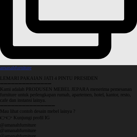
amanahfurniture
LEMARI PAKAIAN JATI 4 PINTU PRESIDEN
➖➖➖➖➖➖➖➖➖➖➖➖➖➖
Kami adalah PRODUSEN MEBEL JEPARA menerima pemesanan
furniture untuk perlengkapan rumah, apartemen, hotel, kantor, resto,
cafe dan instansi lainya.
➖➖➖➖➖➖➖➖➖➖➖➖➖➖➖
Mau lihat contoh desain mebel lainya ?
👉👉 Kunjungi profil IG
@amanahfurniture
@amanahfurniture
@amanahfurniture