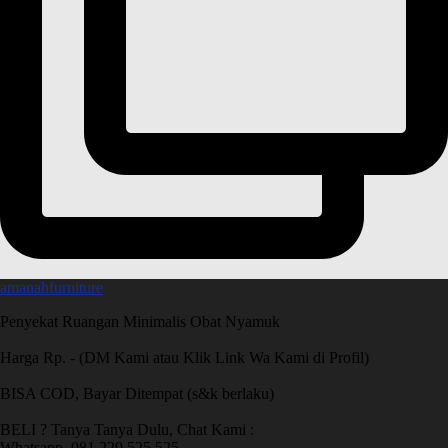
amanahfurniture
Penyekat Ruangan Minimalis Obat Nyamuk
Harga Rp. - (DM Kami atau Klik Link Wa Kami di Profil)
BISA COD, Bayar Ditempat (s&k berlaku)
BELI ? Tanya Tanya Dulu, Chat Kami :
Whatsapp. 081 229 525 525