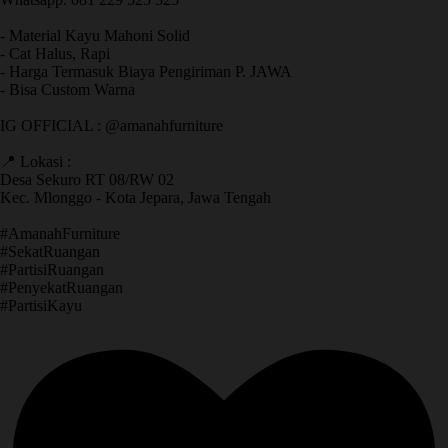
- Material Kayu Mahoni Solid
- Cat Halus, Rapi
- Harga Termasuk Biaya Pengiriman P. JAWA
- Bisa Custom Warna
IG OFFICIAL : @amanahfurniture
📍 Lokasi :
Desa Sekuro RT 08/RW 02
Kec. Mlonggo - Kota Jepara, Jawa Tengah
​#AmanahFurniture
​#SekatRuangan
​#PartisiRuangan
​#PenyekatRuangan
​#PartisiKayu