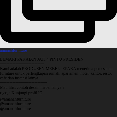
amanahfurniture
LEMARI PAKAIAN JATI 4 PINTU PRESIDEN
➖➖➖➖➖➖➖➖➖➖➖➖➖➖
Kami adalah PRODUSEN MEBEL JEPARA menerima pemesanan
furniture untuk perlengkapan rumah, apartemen, hotel, kantor, resto,
cafe dan instansi lainya.
➖➖➖➖➖➖➖➖➖➖➖➖➖➖➖
Mau lihat contoh desain mebel lainya ?
👉👉 Kunjungi profil IG
@amanahfurniture
@amanahfurniture
@amanahfurniture