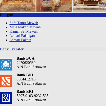
Kategori
Sofa Tamu Mewah
Meja Makan Mewah
Kamar Set Mewah
Lemari Pajangan
Lemari Pakain
Bank Transfer
Bank BCA
2470620580
A/N Budi Setiawan
Bank BNI
0364412716
A/N Budi Setiawan
Bank BRI
5897-0103-9232-535
A/N Budi Setiawan