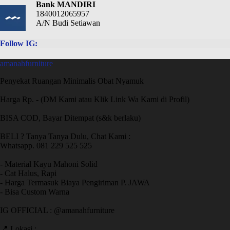
Bank MANDIRI
1840012065957
A/N Budi Setiawan
Follow IG:
amanahfurniture
Penyekat Ruangan Minimalis Obat Nyamuk
Harga Rp. - (DM Kami atau Klik Link Wa Kami di Profil)
BISA COD, Bayar Ditempat (s&k berlaku)
BELI ? Tanya Tanya Dulu, Chat Kami :
Whatsapp. 081 229 525 525
- Material Kayu Mahoni Solid
- Cat Halus, Rapi
- Harga Termasuk Biaya Pengiriman P. JAWA
- Bisa Custom Warna
IG OFFICIAL : @amanahfurniture
📍 Lokasi :