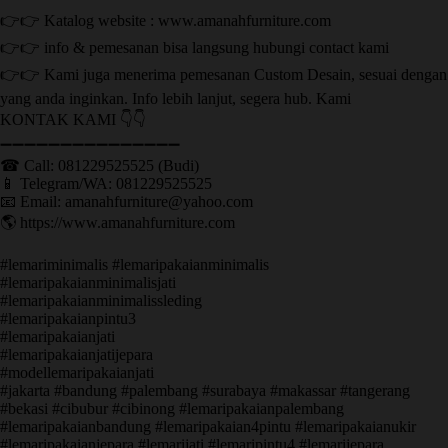
👉👉 Katalog website : www.amanahfurniture.com
👉👉 info & pemesanan bisa langsung hubungi contact kami
👉👉 Kami juga menerima pemesanan Custom Desain, sesuai dengan
yang anda inginkan. Info lebih lanjut, segera hub. Kami
KONTAK KAMI 👇👇
➖➖➖➖➖➖➖➖➖➖➖➖➖➖➖ ㅤ
☎ Call: 081229525525 (Budi)
📱 Telegram/WA: 081229525525
📧 Email: amanahfurniture@yahoo.com
🌎 https://www.amanahfurniture.com
#lemariminimalis #lemaripakaianminimalis
#lemaripakaianminimalisjati
#lemaripakaianminimalissleding
#lemaripakaianpintu3
#lemaripakaianjati
#lemaripakaianjatijepara
#modellemaripakaianjati
#jakarta #bandung #palembang #surabaya #makassar #tangerang
#bekasi #cibubur #cibinong #lemaripakaianpalembang
#lemaripakaianbandung #lemaripakaian4pintu #lemaripakaianukir
#lemaripakaianjepara #lemarijati #lemaripintu4 #lemarijepara