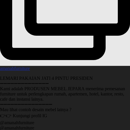
amanahfurniture
LEMARI PAKAIAN JATI 4 PINTU PRESIDEN
➖➖➖➖➖➖➖➖➖➖➖➖➖➖
Kami adalah PRODUSEN MEBEL JEPARA menerima pemesanan
furniture untuk perlengkapan rumah, apartemen, hotel, kantor, resto,
cafe dan instansi lainya.
➖➖➖➖➖➖➖➖➖➖➖➖➖➖➖
Mau lihat contoh desain mebel lainya ?
👉👉 Kunjungi profil IG
@amanahfurniture
@amanahfurniture