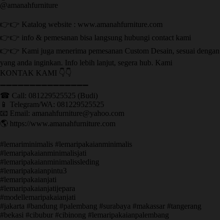
@amanahfurniture
👉👉 Katalog website : www.amanahfurniture.com
👉👉 info & pemesanan bisa langsung hubungi contact kami
👉👉 Kami juga menerima pemesanan Custom Desain, sesuai dengan
yang anda inginkan. Info lebih lanjut, segera hub. Kami
KONTAK KAMI 👇👇
➖➖➖➖➖➖➖➖➖➖➖➖➖➖➖ ㅤ
☎ Call: 081229525525 (Budi)
📱 Telegram/WA: 081229525525
📧 Email: amanahfurniture@yahoo.com
🌎 https://www.amanahfurniture.com
#lemariminimalis #lemaripakaianminimalis
#lemaripakaianminimalisjati
#lemaripakaianminimalissleding
#lemaripakaianpintu3
#lemaripakaianjati
#lemaripakaianjatijepara
#modellemaripakaianjati
#jakarta #bandung #palembang #surabaya #makassar #tangerang
#bekasi #cibubur #cibinong #lemaripakaianpalembang