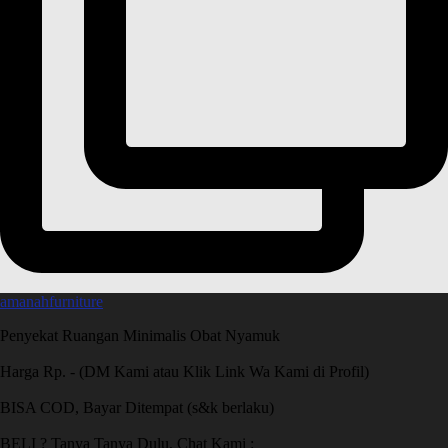
amanahfurniture
Penyekat Ruangan Minimalis Obat Nyamuk
Harga Rp. - (DM Kami atau Klik Link Wa Kami di Profil)
BISA COD, Bayar Ditempat (s&k berlaku)
BELI ? Tanya Tanya Dulu, Chat Kami :