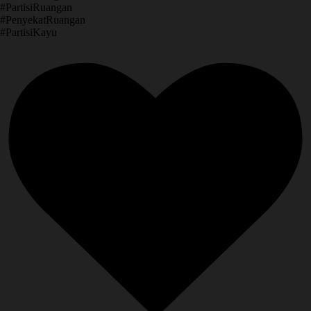
​#PartisiRuangan
​#PenyekatRuangan
​#PartisiKayu