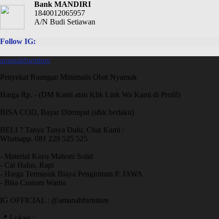
Bank MANDIRI
1840012065957
A/N Budi Setiawan
Follow IG:
amanahfurniture
Penyekat Ruangan Minimalis Obat Nyamuk
Harga Rp. - (DM Kami atau Klik Link Wa Kami di Profil)
BISA COD, Bayar Ditempat (s&k berlaku)
BELI ? Tanya Tanya Dulu, Chat Kami :
Whatsapp. 081 229 525 525
- Material Kayu Mahoni Solid
- Cat Halus, Rapi
- Harga Termasuk Biaya Pengiriman P. JAWA
- Bisa Custom Warna
IG OFFICIAL : @amanahfurniture
📍 Lokasi :