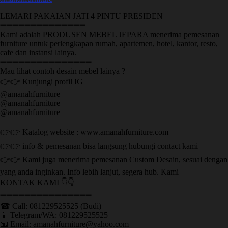
LEMARI PAKAIAN JATI 4 PINTU PRESIDEN
➖➖➖➖➖➖➖➖➖➖➖➖➖➖
Kami adalah PRODUSEN MEBEL JEPARA menerima pemesanan
furniture untuk perlengkapan rumah, apartemen, hotel, kantor, resto,
cafe dan instansi lainya.
➖➖➖➖➖➖➖➖➖➖➖➖➖➖➖
Mau lihat contoh desain mebel lainya ?
👉👉 Kunjungi profil IG
@amanahfurniture
@amanahfurniture
@amanahfurniture
👉👉 Katalog website : www.amanahfurniture.com
👉👉 info & pemesanan bisa langsung hubungi contact kami
👉👉 Kami juga menerima pemesanan Custom Desain, sesuai dengan
yang anda inginkan. Info lebih lanjut, segera hub. Kami
KONTAK KAMI 👇👇
➖➖➖➖➖➖➖➖➖➖➖➖➖➖➖ ㅤ
☎ Call: 081229525525 (Budi)
📱 Telegram/WA: 081229525525
📧 Email: amanahfurniture@yahoo.com