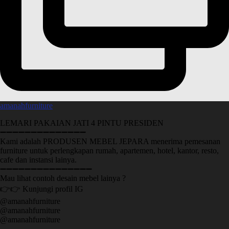
amanahfurniture
LEMARI PAKAIAN JATI 4 PINTU PRESIDEN
➖➖➖➖➖➖➖➖➖➖➖➖➖➖
Kami adalah PRODUSEN MEBEL JEPARA menerima pemesanan
furniture untuk perlengkapan rumah, apartemen, hotel, kantor, resto,
cafe dan instansi lainya.
➖➖➖➖➖➖➖➖➖➖➖➖➖➖➖
Mau lihat contoh desain mebel lainya ?
👉👉 Kunjungi profil IG
@amanahfurniture
@amanahfurniture
@amanahfurniture