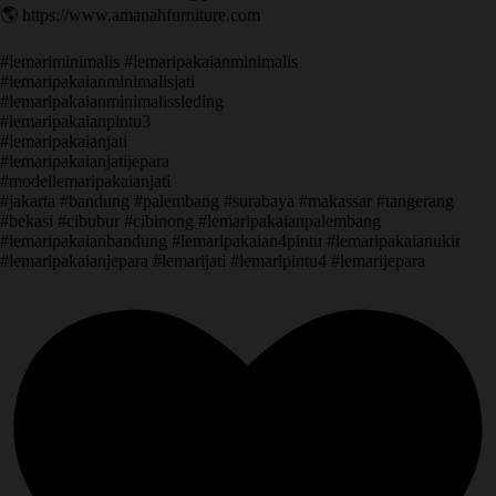
🌎 https://www.amanahfurniture.com
#lemariminimalis #lemaripakaianminimalis
#lemaripakaianminimalisjati
#lemaripakaianminimalissleding
#lemaripakaianpintu3
#lemaripakaianjati
#lemaripakaianjatijepara
#modellemaripakaianjati
#jakarta #bandung #palembang #surabaya #makassar #tangerang
#bekasi #cibubur #cibinong #lemaripakaianpalembang
#lemaripakaianbandung #lemaripakaian4pintu #lemaripakaianukir
#lemaripakaianjepara #lemarijati #lemaripintu4 #lemarijepara