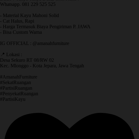
Whatsapp. 081 229 525 525
- Material Kayu Mahoni Solid
- Cat Halus, Rapi
- Harga Termasuk Biaya Pengiriman P. JAWA
- Bisa Custom Warna
IG OFFICIAL : @amanahfurniture
📍 Lokasi :
Desa Sekuro RT 08/RW 02
Kec. Mlonggo - Kota Jepara, Jawa Tengah
​#AmanahFurniture
​#SekatRuangan
​#PartisiRuangan
​#PenyekatRuangan
​#PartisiKayu