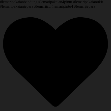
#lemaripakaianbandung #lemaripakaian4pintu #lemaripakaianukir
#lemaripakaianjepara #lemarijati #lemaripintu4 #lemarijepara