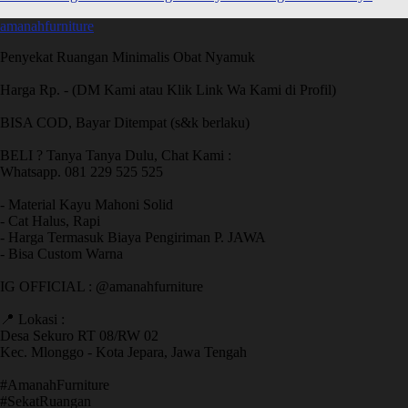
amanahfurniture
Penyekat Ruangan Minimalis Obat Nyamuk
Harga Rp. - (DM Kami atau Klik Link Wa Kami di Profil)
BISA COD, Bayar Ditempat (s&k berlaku)
BELI ? Tanya Tanya Dulu, Chat Kami :
Whatsapp. 081 229 525 525
- Material Kayu Mahoni Solid
- Cat Halus, Rapi
- Harga Termasuk Biaya Pengiriman P. JAWA
- Bisa Custom Warna
IG OFFICIAL : @amanahfurniture
📍 Lokasi :
Desa Sekuro RT 08/RW 02
Kec. Mlonggo - Kota Jepara, Jawa Tengah
​#AmanahFurniture
​#SekatRuangan